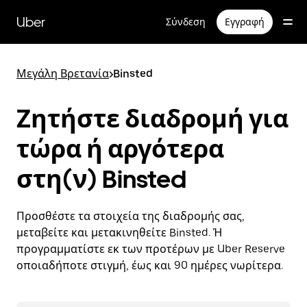
Μετάβαση
στο
Uber
Σύνδεση
Εγγραφή
κύριο
περιεχόμενο
Μεγάλη Βρετανία
>
Binsted
Ζητήστε διαδρομή για
τώρα ή αργότερα
στη(ν) Binsted
Προσθέστε τα στοιχεία της διαδρομής σας,
μεταβείτε και μετακινηθείτε Binsted. Ή
προγραμματίστε εκ των προτέρων με Uber Reserve
οποιαδήποτε στιγμή, έως και 90 ημέρες νωρίτερα.