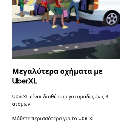
Μεγαλύτερα οχήματα με
Ομ
UberXL
Όταν
οικο
UberXL είναι διαθέσιμο για ομάδες έως 6
κάθε
ατόμων.
σημε
Μάθετε περισσότερα για το UberXL
Μάθε
δια