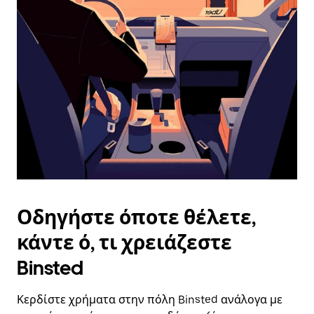
επιλέξετε
μια
ημερομηνία.
Πατήστε
το
πλήκτρο
escape
για
να
κλείσετε
το
ημερολόγιο.
Οδηγήστε όποτε θέλετε,
κάντε ό, τι χρειάζεστε
Binsted
Κερδίστε χρήματα στην πόλη Binsted ανάλογα με