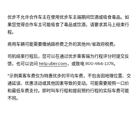
优步不允许合作车主在使用优步车主端期间饮酒或吸食毒品。如
果您觉得合作车主可能吸食了毒品或饮酒，请要求其马上结束行
程。
商用车辆可能需要缴纳路桥费之外的其他州/省政府税费。
司机结束行程后，您可以在通过优步乘客端为行程评分时提交反
馈，也可以访问
help.uber.com
，或致电 800-664-1378。
*示例乘客车费仅为特惠优步的平均车费，不包含因地理位置、交
通延误、优惠活动或其他因素导致的变动。可能需要按照一口价
和最低车费支付。即时叫车行程和提前预约行程的实际车费可能
不同。