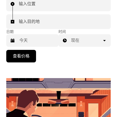
输入位置
输入目的地
日期
时间
现在
按
查看价格
向
下
箭
头
键
可
浏
览
日