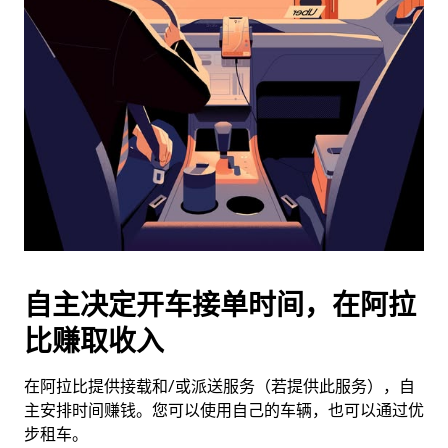
历
并
选
择
日
期。
按
退
出
键
可
关
闭
自主决定开车接单时间，在阿拉
日
比赚取收入
历。
在阿拉比提供接载和/或派送服务（若提供此服务），自
主安排时间赚钱。您可以使用自己的车辆，也可以通过优
步租车。