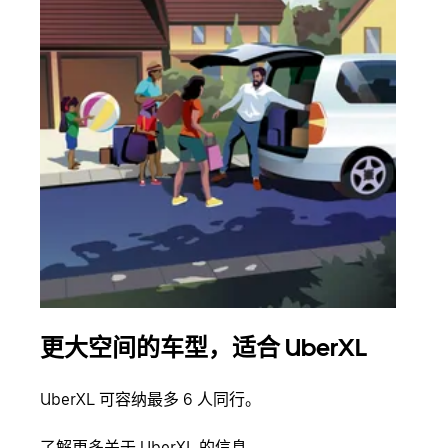
更大空间的车型，适合 UberXL
拼
UberXL 可容纳最多 6 人同行。
当您
加自
了解更多关于 UberXL 的信息