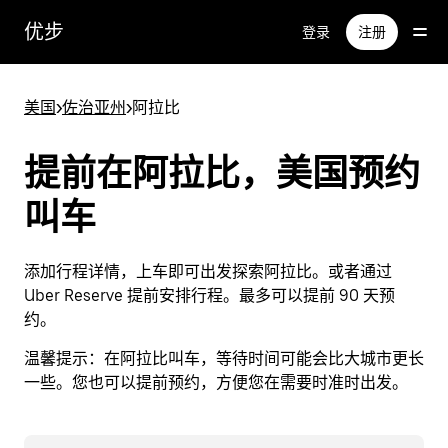
跳
优步
登录
注册
至
主
要
美国
>
佐治亚州
>
阿拉比
内
容
提前在阿拉比，美国预约
叫车
添加行程详情，上车即可出发探索阿拉比。或者通过
Uber Reserve 提前安排行程。最多可以提前 90 天预
约。
温馨提示：
在阿拉比叫车，等待时间可能会比大城市更长
一些。您也可以提前预约，方便您在需要时准时出发。