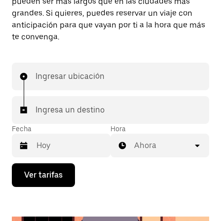
pueden ser más largos que en las ciudades más
grandes. Si quieres, puedes reservar un viaje con
anticipación para que vayan por ti a la hora que más
te convenga.
Ingresar ubicación
Ingresa un destino
Fecha
Hora
Ahora
Presiona
Ver tarifas
la
flecha
hacia
abajo
para