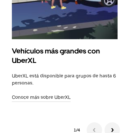
Vehículos más grandes con
Via
UberXL
Cuan
viaj
UberXL está disponible para grupos de hasta 6
prop
personas.
Obté
Conoce más sobre UberXL
1/4