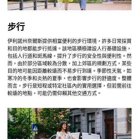
擇
日
期。
步行
按
離
伊利諾州奈爾斯提供相當便利的步行環境，許多日常採買
開
和目的地都能步行抵達。該地區積極建設人行基礎設施，
按
包括人行道和斑馬線，提升了步行的安全性與便利性。然
鈕
而，由於部分區域較為分散，加上郊區的規劃方式，某些
即
目的地可能因距離較遠而不易步行到達。季節性天氣，如
可
寒冷的冬季和炎熱的夏季，也會影響步行的舒適度。整體
關
而言，步行是短程或特定社區內的實用選擇，但若需前往
閉
較遠的地點，可能仍需仰賴其他交通方式。
行
事
曆。