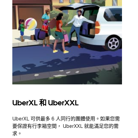
UberXL 和 UberXXL
多
UberXL 可供最多 6 人同行的團體使用。如果您需
當你
要保證有行李箱空間， UberXXL 就能滿足您的需
都可
求。