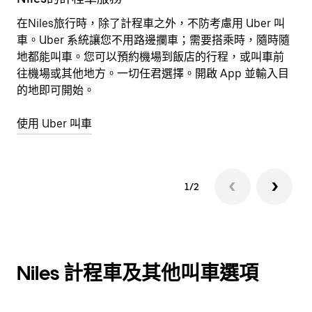
在Niles旅行時，除了計程車之外，不防考慮用 Uber 叫
想
車。Uber 系統讓您不用路邊攔車；需要搭乘時，隨時隨
包
地都能叫車。您可以預約機場到飯店的行程，或叫車前
往機場或其他地方。一切任君選擇。開啟 App 並輸入目
深
的地即可開始。
使用 Uber 叫車
1/2
Niles 計程車及其他叫車選項