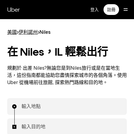
跳
Uber
登入
註冊
到
主
要
美國
>
伊利諾州
>
Niles
內
容
在 Niles，IL 輕鬆出行
規劃於 出差 Niles?無論您是到Niles旅行或是在當地生
活，這份指南都能協助您盡情探索城市的各個角落。使用
Uber 從機場前往旅館, 探索熱門路線和目的地。
輸入地點
輸入目的地