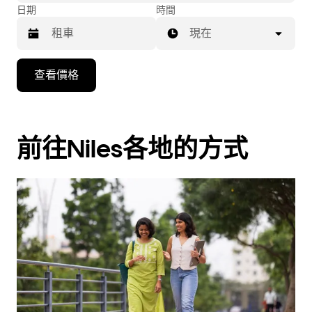
日期
時間
現在
按
查看價格
向
下
箭
頭
前往Niles各地的方式
鍵
即
可
使
用
行
事
曆
並
選