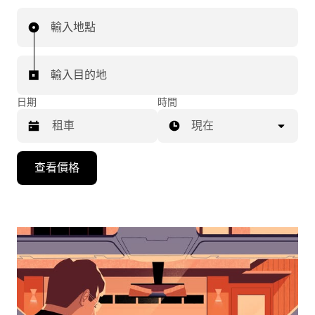
輸入地點
輸入目的地
日期
時間
現在
按
查看價格
向
下
箭
頭
鍵
即
可
使