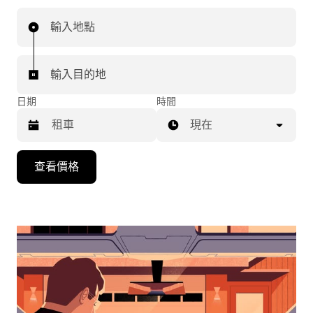
輸入地點
輸入目的地
日期
時間
現在
按
查看價格
向
下
箭
頭
鍵
即
可
使