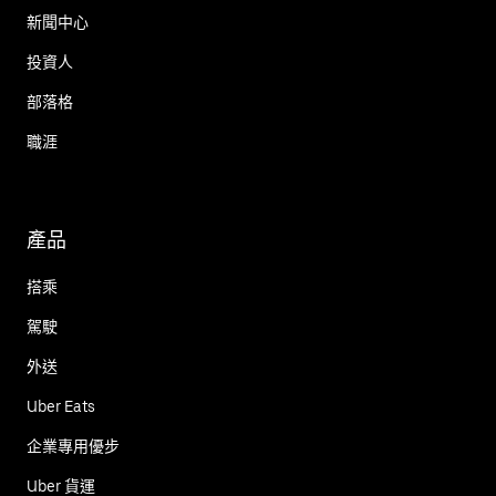
新聞中心
投資人
部落格
職涯
產品
搭乘
駕駛
外送
Uber Eats
企業專用優步
Uber 貨運