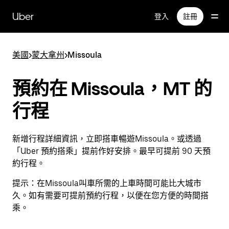
跳
Uber
登入
註冊
到
主
要
美國
>
蒙大拿州
>
Missoula
內
容
預約在 Missoula，MT 的
行程
新增行程詳細資訊，立即搭車暢遊Missoula。或透過
「Uber 預約搭乘」提前作好安排。最早可提前 90 天預
約行程。
提示：
在Missoula叫車所需的上車時間可能比大城市
久。如有需要可提前預約行程，以便在您方便的時間搭
乘。