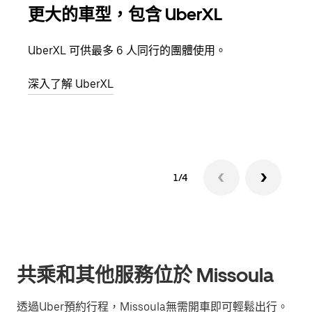
更大的車型，包含 UberXL
多
UberXL 可供最多 6 人同行的團體使用。
當你
都可
深入了解 UberXL
深入
1/4
共乘和其他服務位於 Missoula
透過Uber預約行程，Missoula無需開車即可輕鬆出行。