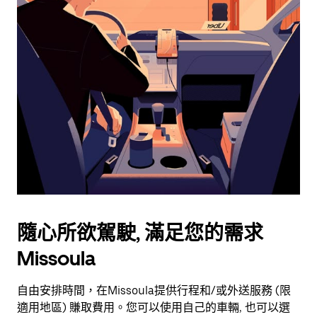
用
行
事
曆
並
選
擇
日
期。
按
離
開
按
鈕
隨心所欲駕駛, 滿足您的需求
即
Missoula
可
關
閉
自由安排時間，在Missoula提供行程和/或外送服務 (限
行
適用地區) 賺取費用。您可以使用自己的車輛, 也可以選