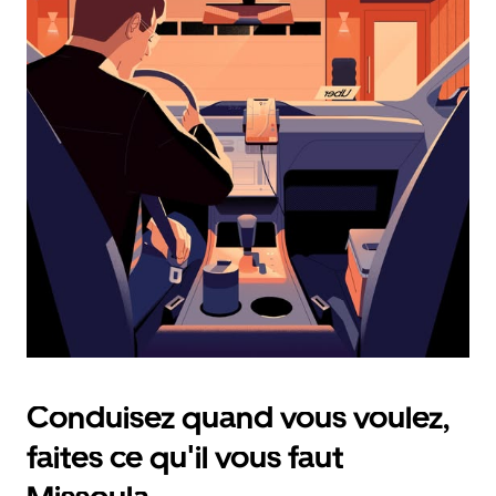
le
calendrier
et
sélectionner
une
date.
Appuyez
sur
la
touche
d'échappement
pour
fermer
le
calendrier.
Conduisez quand vous voulez,
faites ce qu'il vous faut