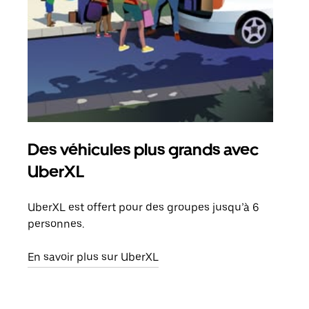
Des véhicules plus grands avec
Co
UberXL
Lors
votr
UberXL est offert pour des groupes jusqu’à 6
ajou
personnes.
de d
En savoir plus sur UberXL
En s