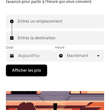
l'avance pour partir à l'heure qui vous convient.
Entrez un emplacement
Entrez la destination
Date
Heure
Maintenant
Appuyez
Afficher les prix
sur
la
flèche
vers
le
bas
pour
interagir
avec