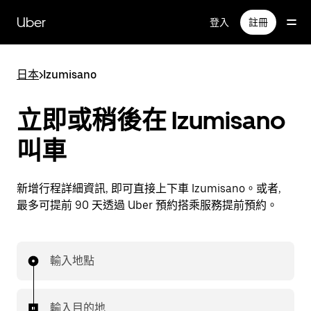
跳
Uber
登入
註冊
到
主
要
日本
>
Izumisano
內
容
立即或稍後在 Izumisano
叫車
新增行程詳細資訊, 即可直接上下車 Izumisano。或者,
最多可提前 90 天透過 Uber 預約搭乘服務提前預約。
輸入地點
輸入目的地