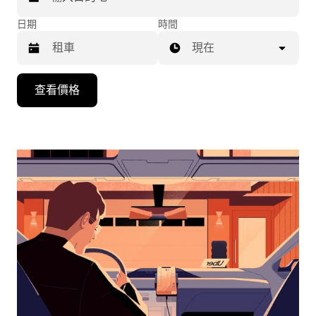
日期
時間
現在
按
查看價格
向
下
箭
頭
鍵
即
可
使
用
行
事
曆
並