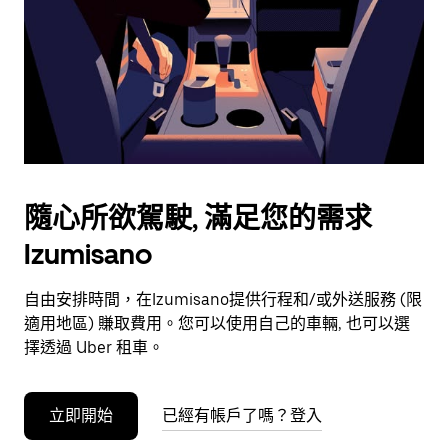
選
擇
日
期。
按
離
開
按
鈕
隨心所欲駕駛, 滿足您的需求
即
Izumisano
可
關
閉
自由安排時間，在Izumisano提供行程和/或外送服務 (限
行
適用地區) 賺取費用。您可以使用自己的車輛, 也可以選
事
擇透過 Uber 租車。
曆。
立即開始
已經有帳戶了嗎？登入