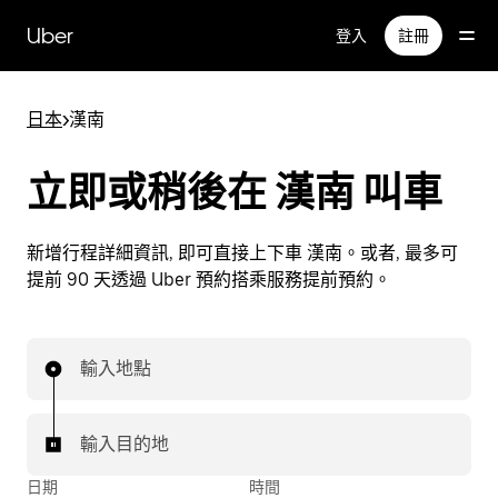
跳
Uber
登入
註冊
到
主
要
日本
>
漢南
內
容
立即或稍後在 漢南 叫車
新增行程詳細資訊, 即可直接上下車 漢南。或者, 最多可
提前 90 天透過 Uber 預約搭乘服務提前預約。
輸入地點
輸入目的地
日期
時間