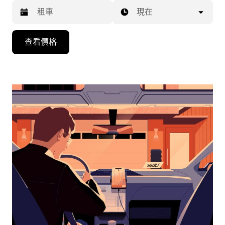
現在
按
查看價格
向
下
箭
頭
鍵
即
可
使
用
行
事
曆
並
選
擇