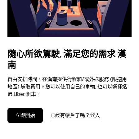
日
期。
按
離
開
按
鈕
隨心所欲駕駛, 滿足您的需求 漢
即
南
可
關
閉
自由安排時間，在漢南提供行程和/或外送服務 (限適用
行
地區) 賺取費用。您可以使用自己的車輛, 也可以選擇透
事
過 Uber 租車。
曆。
立即開始
已經有帳戶了嗎？登入