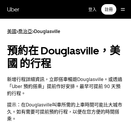
跳
Uber
登入
註冊
到
主
要
美國
>
喬治亞
>
Douglasville
內
容
預約在 Douglasville，美
國 的行程
新增行程詳細資訊，立即搭車暢遊Douglasville。或透過
「Uber 預約搭乘」提前作好安排。最早可提前 90 天預
約行程。
提示：
在Douglasville叫車所需的上車時間可能比大城市
久。如有需要可提前預約行程，以便在您方便的時間搭
乘。