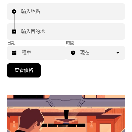
輸入地點
輸入目的地
日期
時間
現在
按
查看價格
向
下
箭
頭
鍵
即
可
使