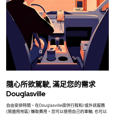
用
行
事
曆
並
選
擇
日
期。
按
離
開
按
鈕
隨心所欲駕駛, 滿足您的需求
即
Douglasville
可
關
閉
自由安排時間，在Douglasville提供行程和/或外送服務
行
(限適用地區) 賺取費用。您可以使用自己的車輛, 也可以