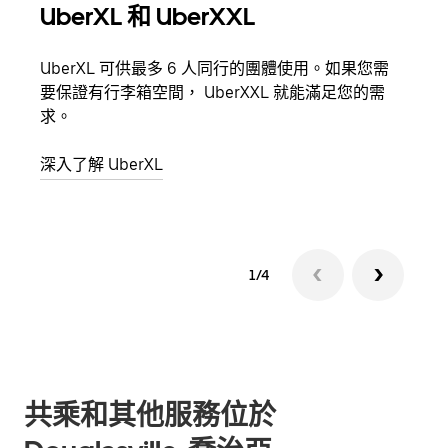
UberXL 和 UberXXL
多
UberXL 可供最多 6 人同行的團體使用。如果您需
當你
要保證有行李箱空間， UberXXL 就能滿足您的需
都可
求。
深入
深入了解 UberXL
1/4
共乘和其他服務位於