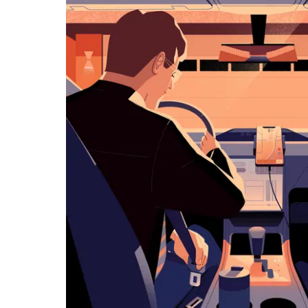
用
日
曆
和
選
擇
日
期。
按
下
Esc
按
鈕
即
可
關
閉
日
曆。