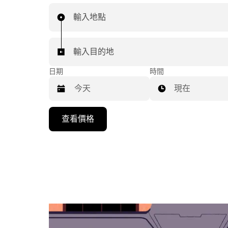
輸入地點
輸入目的地
日期
時間
現在
按
查看價格
下
向
下
箭
咀
鍵，
即
可
使