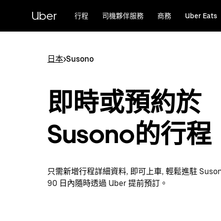
跳
Uber
行程
司機夥伴服務
商務
Uber Eats
至
主
要
內
日本
>
Susono
容
即時或預約於
Susono的行程
只需新增行程詳細資料, 即可上車, 輕鬆進駐 Sus
90 日內隨時透過 Uber 提前預訂。