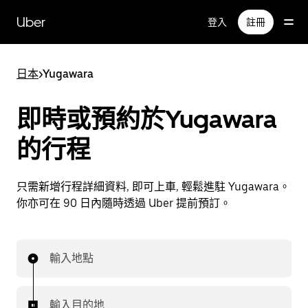
跳
Uber
登入
註冊
至
主
要
日本
>
Yugawara
內
容
即時或預約於Yugawara
的行程
只需新增行程詳細資料, 即可上車, 輕鬆進駐 Yugawara。
你亦可在 90 日內隨時透過 Uber 提前預訂。
輸入地點
輸入目的地