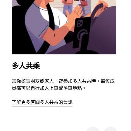
多人共乘
同
當你邀請朋友或家人一齊參加多人共乘時，每位成
如果
員都可以自行加入上車或落車地點。
最多
叫下
了解更多有關多人共乘的資訊