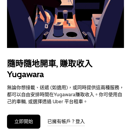
選
擇
日
期。
按
下
Esc
按
鈕
隨時隨地開車, 賺取收入
即
可
Yugawara
關
閉
無論你想接載、送遞 (如適用)，或同時提供這兩種服務，
日
都可以自由安排時間在Yugawara賺取收入。你可使用自
曆。
己的車輛, 或選擇透過 Uber 平台租車。
立即開始
已擁有帳戶？登入