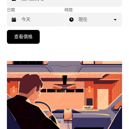
日期
時間
現在
按
查看價格
下
向
下
箭
咀
鍵，
即
可
使
用
日
曆
和