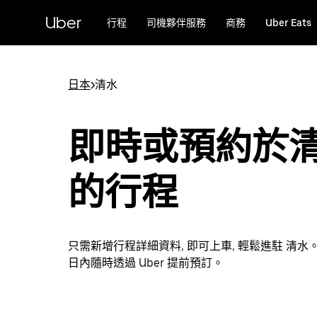
跳
Uber
行程
司機夥伴服務
商務
Uber Eats
至
主
要
內
日本
>
清水
容
即時或預約於
的行程
只需新增行程詳細資料, 即可上車, 輕鬆進駐 清水。
日內隨時透過 Uber 提前預訂。