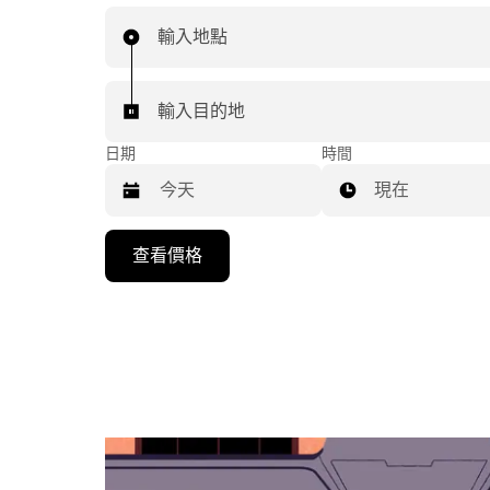
輸入地點
輸入目的地
日期
時間
現在
按
查看價格
下
向
下
箭
咀
鍵，
即
可
使