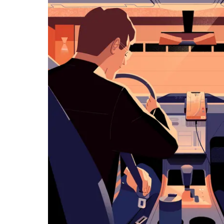
用
日
曆
和
選
擇
日
期。
按
下
Esc
按
鈕
即
可
關
閉
日
曆。