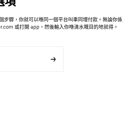
選項
只需幾個步驟，你就可以喺同一個平台叫車同埋付款。無論你係
.com 或打開 app，然後輸入你喺清水嘅目的地就得。