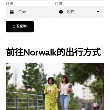
日期
時間
現在
按
查看價格
下
向
下
箭
前往Norwalk的出行方式
咀
鍵，
即
可
使
用
日
曆
和
選