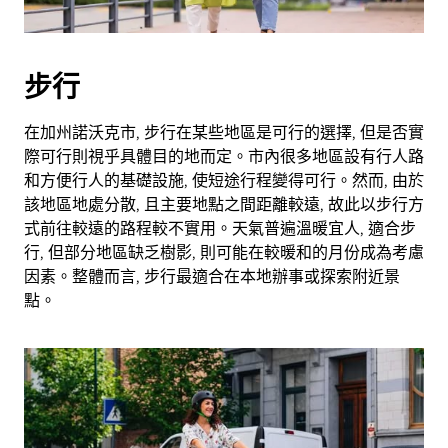
擇
日
期。
步行
按
下
Esc
在加州諾沃克市, 步行在某些地區是可行的選擇, 但是否實
按
際可行則視乎具體目的地而定。市內很多地區設有行人路
鈕
和方便行人的基礎設施, 使短途行程變得可行。然而, 由於
即
該地區地處分散, 且主要地點之間距離較遠, 故此以步行方
可
式前往較遠的路程較不實用。天氣普遍溫暖宜人, 適合步
關
行, 但部分地區缺乏樹影, 則可能在較暖和的月份成為考慮
閉
因素。整體而言, 步行最適合在本地辦事或探索附近景
日
點。
曆。