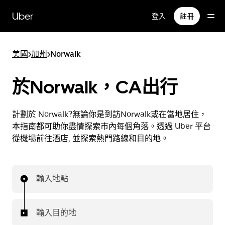
跳
Uber
登入
註冊
至
主
要
美國
>
加州
>
Norwalk
內
容
於Norwalk，CA出行
計劃於 Norwalk?無論你是到訪Norwalk或在當地居住，
本指南都可助你盡情探索市內每個角落。透過 Uber 平台
從機場前往酒店, 並探索熱門路線和目的地。
輸入地點
輸入目的地