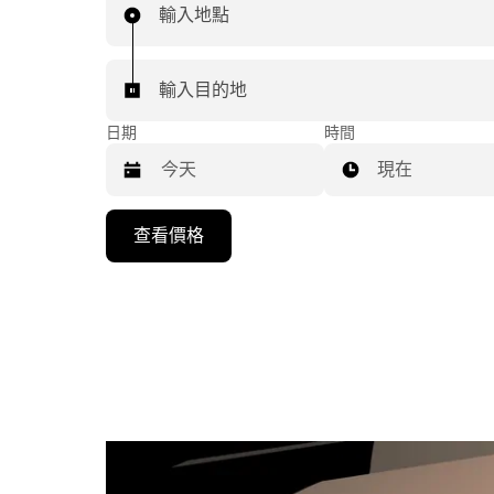
輸入地點
輸入目的地
日期
時間
現在
按
查看價格
下
向
下
箭
咀
鍵，
即
可
使
用