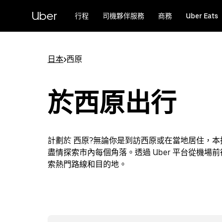
跳
Uber
行程
司機夥伴服務
商務
Uber Eats
至
主
要
內
日本
>
西原
容
於西原出行
計劃於 西原?無論你是到訪西原或在當地居住，
盡情探索市內每個角落。透過 Uber 平台從機場前
索熱門路線和目的地。