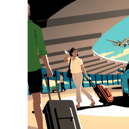
日
曆
和
選
擇
日
期。
按
下
Esc
按
鈕
即
可
關
閉
日
曆。