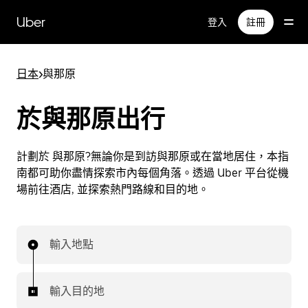
跳
Uber
登入
註冊
至
主
要
日本
>
與那原
內
容
於與那原出行
計劃於 與那原?無論你是到訪與那原或在當地居住，本指
南都可助你盡情探索市內每個角落。透過 Uber 平台從機
場前往酒店, 並探索熱門路線和目的地。
輸入地點
輸入目的地