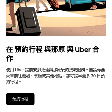
擇
日
期。
按
下
Esc
按
鈕
在 預約行程 與那原 與 Uber 合
即
可
作
關
閉
使用 Uber 提前安排抵達與那原後的接載服務。無論你要
日
乘車前往機場、餐廳或其他地點，都可提早最多 30 日預
曆。
約行程。
預約行程