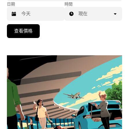
日期
時間
現在
按
查看價格
下
向
下
箭
咀
鍵，
即
可
使
用
日
曆
和
選