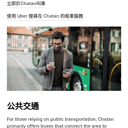
立即於Chatan叫車
使用 Uber 搜尋在 Chatan 的租車服務
公共交通
For those relying on public transportation, Chatan
primarily offers buses that connect the area to