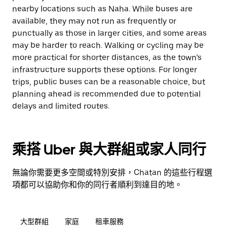
nearby locations such as Naha. While buses are
available, they may not run as frequently or
punctually as those in larger cities, and some areas
may be harder to reach. Walking or cycling may be
more practical for shorter distances, as the town’s
infrastructure supports these options. For longer
trips, public buses can be a reasonable choice, but
planning ahead is recommended due to potential
delays and limited routes.
乘搭 Uber 與大群組或家人同行
無論你需要更多空間或特別安排，Chatan 的這些行程選
項都可以協助你和你的同行者順利到達目的地。
大型群組
家庭
租車服務