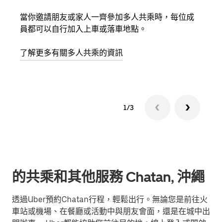
當你邀請朋友或家人一齊參加多人共乘時，每位成
如果
員都可以自行加入上車或落車地點。
最多
叫下
了解更多有關多人共乘的資訊
1/3
的共乘和其他服務 Chatan, 沖繩
透過Uber預約Chatan行程，輕鬆出行。無論您是前往火
車站或機場、在餐廳或活動中與朋友會面，還是在城中出