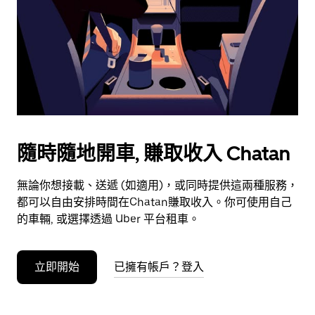
選
擇
日
期。
按
下
Esc
按
鈕
隨時隨地開車, 賺取收入 Chatan
即
可
無論你想接載、送遞 (如適用)，或同時提供這兩種服務，
關
都可以自由安排時間在Chatan賺取收入。你可使用自己
閉
的車輛, 或選擇透過 Uber 平台租車。
日
曆。
立即開始
已擁有帳戶？登入