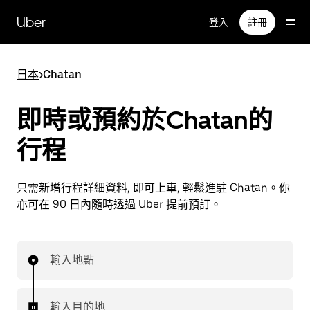
跳
Uber
登入
註冊
至
主
要
日本
>
Chatan
內
容
即時或預約於Chatan的
行程
只需新增行程詳細資料, 即可上車, 輕鬆進駐 Chatan。你
亦可在 90 日內隨時透過 Uber 提前預訂。
輸入地點
輸入目的地