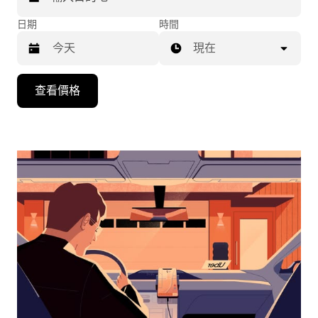
日期
時間
現在
按
查看價格
下
向
下
箭
咀
鍵，
即
可
使
用
日
曆
和