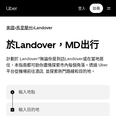
跳
Uber
登入
註冊
至
主
要
美國
>
馬里蘭州
>
Landover
內
容
於Landover，MD出行
計劃於 Landover?無論你是到訪Landover或在當地居
住，本指南都可助你盡情探索市內每個角落。透過 Uber
平台從機場前往酒店, 並探索熱門路線和目的地。
輸入地點
輸入目的地