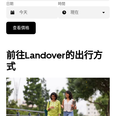
日期
時間
現在
按
查看價格
下
向
下
箭
前往Landover的出行方
咀
式
鍵，
即
可
使
用
日
曆
和
選