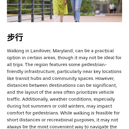
擇
日
期。
按
下
步行
Esc
按
鈕
Walking in Landover, Maryland, can be a practical
即
option in certain areas, though it may not be ideal for
可
all trips. The region features some pedestrian-
關
friendly infrastructure, particularly near key locations
閉
like transit hubs and community spaces. However,
日
distances between destinations can be significant,
曆。
and the layout of the area often prioritizes vehicle
traffic. Additionally, weather conditions, especially
during hot summers or cold winters, may impact
comfort for pedestrians. While walking is feasible for
short distances or recreational purposes, it may not
always be the most convenient way to navigate the