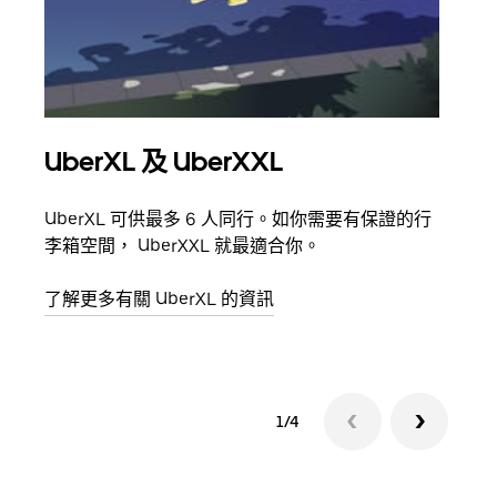
UberXL 及 UberXXL
多
UberXL 可供最多 6 人同行。如你需要有保證的行
當你
李箱空間， UberXXL 就最適合你。
員都
了解更多有關 UberXL 的資訊
了解
1/4