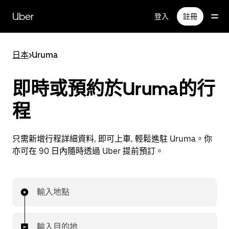
跳
Uber
登入
註冊
至
主
要
日本
>
Uruma
內
容
即時或預約於Uruma的行
程
只需新增行程詳細資料, 即可上車, 輕鬆進駐 Uruma。你
亦可在 90 日內隨時透過 Uber 提前預訂。
輸入地點
輸入目的地