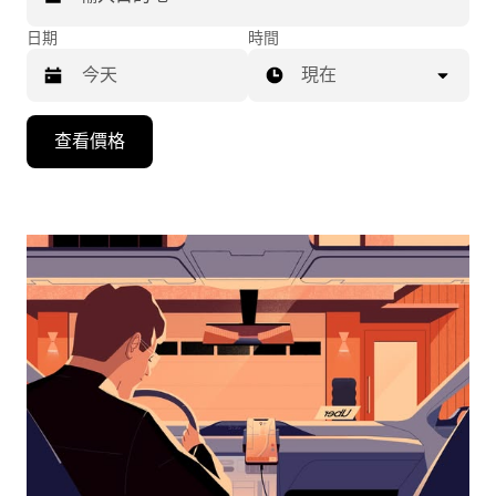
日期
時間
現在
按
查看價格
下
向
下
箭
咀
鍵，
即
可
使
用
日
曆
和