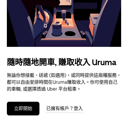
選
擇
日
期。
按
下
Esc
按
鈕
隨時隨地開車, 賺取收入 Uruma
即
可
無論你想接載、送遞 (如適用)，或同時提供這兩種服務，
關
都可以自由安排時間在Uruma賺取收入。你可使用自己
閉
的車輛, 或選擇透過 Uber 平台租車。
日
曆。
立即開始
已擁有帳戶？登入