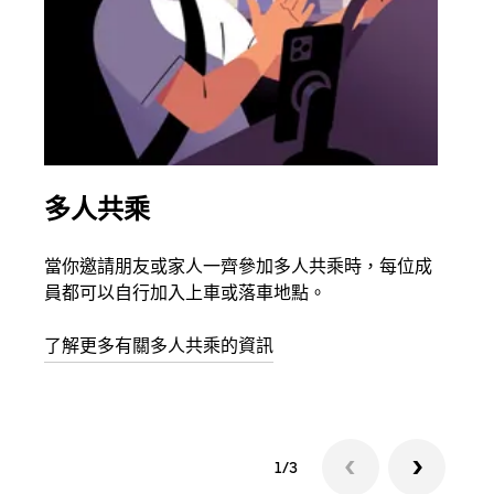
多人共乘
同
當你邀請朋友或家人一齊參加多人共乘時，每位成
如果
員都可以自行加入上車或落車地點。
最多
叫下
了解更多有關多人共乘的資訊
1/3