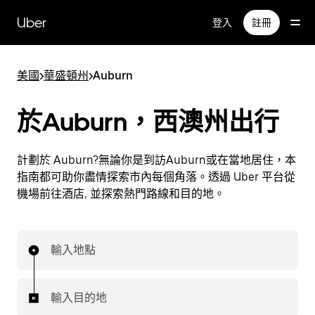
跳
Uber
登入
註冊
至
主
要
美國
>
華盛頓州
>
Auburn
內
容
於Auburn，西澳州出行
計劃於 Auburn?無論你是到訪Auburn或在當地居住，本
指南都可助你盡情探索市內每個角落。透過 Uber 平台從
機場前往酒店, 並探索熱門路線和目的地。
輸入地點
輸入目的地