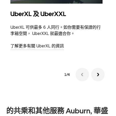
UberXL 及 UberXXL
多
UberXL 可供最多 6 人同行。如你需要有保證的行
當你
李箱空間， UberXXL 就最適合你。
員都
了解更多有關 UberXL 的資訊
了解
1/4
的共乘和其他服務 Auburn, 華盛