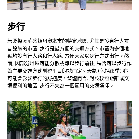
擇
日
期。
步行
按
下
Esc
若要探索華盛頓州奧本市的特定地區, 尤其是設有行人友
按
善設施的市區, 步行是最方便的交通方式。市區內多個地
鈕
點均設有行人路和行人路, 方便大家以步行方式出行。然
即
而, 因部分地區可能分散或難以步行前往, 是否可以步行作
可
為主要交通方式則視乎目的地而定。天氣 (包括雨季) 亦
關
可能會影響步行的舒適度。整體而言, 對於較短距離或交
閉
通便利的地區, 步行不失為一個實用的交通選擇。
日
曆。