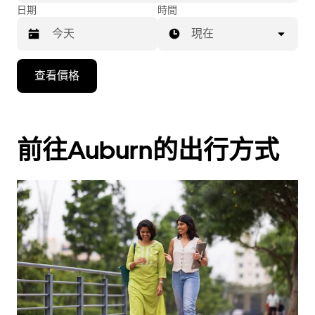
日期
時間
現在
按
查看價格
下
向
下
箭
前往Auburn的出行方式
咀
鍵，
即
可
使
用
日
曆
和
選