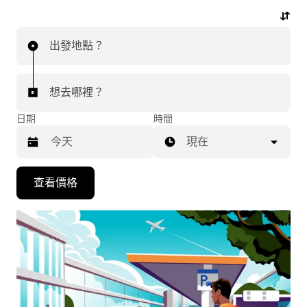
行程。
出發地點？
想去哪裡？
日期
時間
現在
按
查看價格
下
向
下
箭
咀
鍵，
即