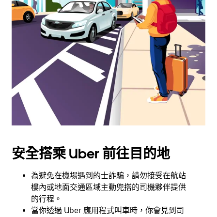
可
使
用
日
曆
和
選
擇
日
期。
按
下
Esc
安全搭乘 Uber 前往目的地
按
鈕
即
為避免在機場遇到的士詐騙，請勿接受在航站
可
樓內或地面交通區域主動兜搭的司機夥伴提供
關
的行程。
閉
當你透過 Uber 應用程式叫車時，你會見到司