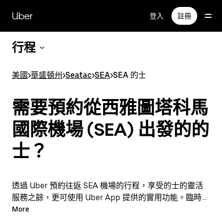
跳
Uber
登入
註冊
至
主
要
行程
內
容
美國
>
華盛頓州
>
Seatac
>
SEA
>
SEA 的士
需要預約從西雅圖塔科馬
國際機場 (SEA) 出發的的
士？
透過 Uber 預約往返 SEA 機場的行程，享受的士的靈活
服務之餘，更可使用 Uber App 提供的實用功能。臨時需
要乘車？隨時透過 App 或網站預約行程，享受經濟實惠
More
的行程，還能查看即時定價。只需點按幾下即可預約機場