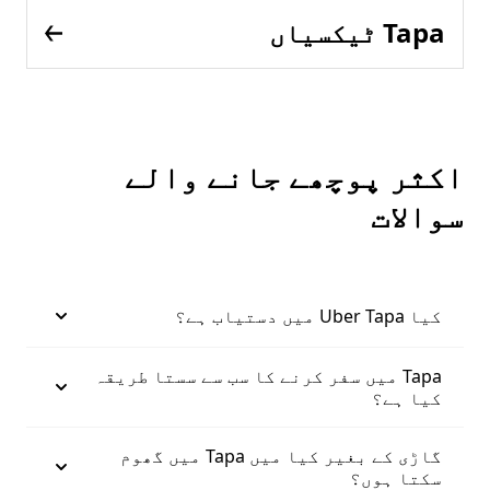
Tapa ٹیکسیاں
اکثر پوچھے جانے والے
سوالات
کیا Uber Tapa میں دستیاب ہے؟
Tapa میں سفر کرنے کا سب سے سستا طریقہ
کیا ہے؟
گاڑی کے بغیر کیا میں Tapa میں گھوم
سکتا ہوں؟