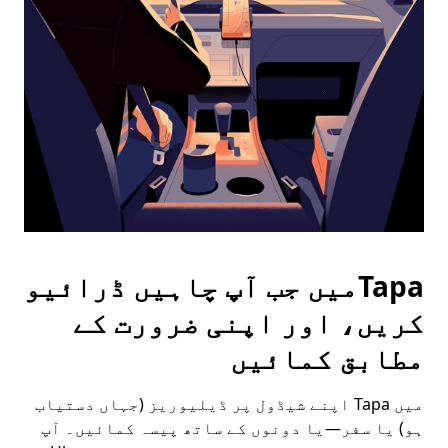
the
escape
button
to
close
the
calendar.
Tapaمیں جب آپ چاہیں ڈرائیو
کریں، اور اپنی ضرورت کے
مطابق کمائیں
میں Tapa اپنے شیڈول پر ڈیلیوریز (جہاں دستیاب
ہو) یا سفر—یا دونوں کے ساتھ پیسہ کمائیں۔ آپ