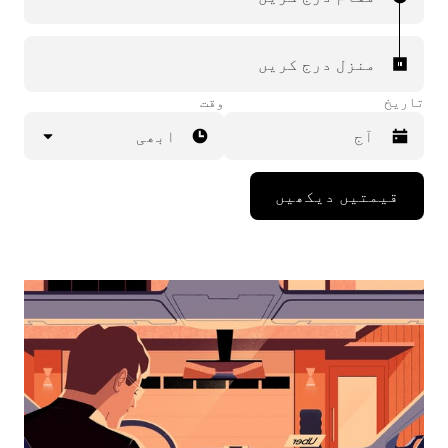
منزل درج کریں
تاریخ
وقت
ابھی
Press
قیمتیں دیکھیں
the
down
arrow
key
to
interact
with
the
calendar
and
select
a
date.
Press