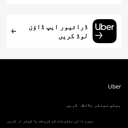
ڈرائیور ایپ ڈاؤن
لوڈ کریں
Uber
ہیلپ سینٹر ملاحظہ کریں
میری ذاتی معلومات کو فروخت یا شیئر نہ کریں