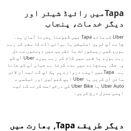
Tapaمیں رائیڈ شیئر اور
دیگر خدمات، پنجاب
Uber کے ساتھ Tapa میں گھومنا پھرنا آسان ہے۔
چاہے آپ ٹرین اسٹیشن یا ہوائی اڈے کا سفر کر رہے
ہوں، کسی ریسٹورنٹ یا تقریب میں دوستوں سے مل
رہے ہوں، یا شہر میں کام کر رہے ہوں، Uber آپ کو
وہ جگہ پہنچانے میں مدد کرتا ہے جہاں آپ کو جانا
ہے۔ Tapaمیں اپنے دروازے پر پک اپ کے لیے آن لائن
سائن ان کریں یا Uber ایپ کھولیں اور ٹیکسی ،
Uber Auto یا Uber Bike کی درخواست کرنے کے لیے
اپنی منزل درج کریں۔
دیگر طریقے Tapa, بھارت میں