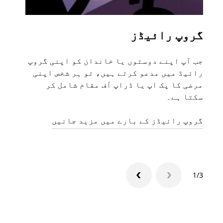
گروپ رائیڈز
متع
جب آپ اپنے دوستوں یا خاندان کو اپنی گروپ
اگر 
رائیڈ میں مدعو کرتے ہیں، تو ہر شخص اپنی
مرضی کا پک اپ یا ڈراپ آف مقام شامل کر
ہیں۔
سکتا ہے۔
منگو
گروپ رائیڈز کے بارے میں مزید جانیں
1/3