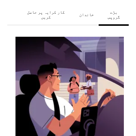
بڑے
کار کرایہ پر حاصل
خاندان
گروپس
کریں