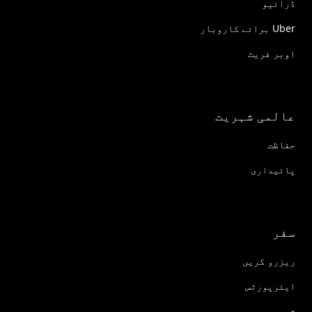
ڈرائیو
Uber برائے کاروبار
اوبر فریٹ
عالمی شہریت
حفاظت
پائیداری
سفر
ریزرو کریں
ایئرپورٹس
شہر