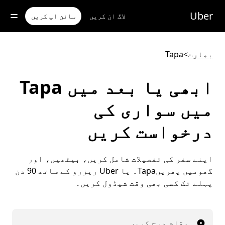
رکزی
واد
Uber
لاگ ان کریں
سائن اپ کریں
ر
ائیں
بھارت
>
Tapa
ابھی یا بعد میں Tapa
میں سواری کی
درخواست کریں
اپنے سفر کی تفصیلات شامل کریں، بیٹھیں، اور
گھومیں پھریںTapa۔ یا Uber ریزرو کے ساتھ 90 دن
پہلے تک کسی بھی وقت شیڈول کریں۔
مقام درج کریں