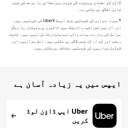
گاڑی کو نقصان پہنچنے کی صورت میں صفائی یا مرمت کی فیس
قابل اطلاق ہو سکتی ہے۔
*نمونہ سواری کی قیمتیں صرف اوسط UberX کی قیمتیں ہیں
اور ان میں جغرافیہ، ٹریفک میں تاخیر، پروموشنز یا دیگر
عوامل کی وجہ سے ہونے والی تبدیلیاں شامل نہیں ہیں۔ فلیٹ
ریٹس اور کم از کم فیس لاگو ہو سکتی ہیں۔ اصل سواریوں اور
شیڈول سواریوں کی قیمتیں مختلف ہو سکتی ہیں۔
ایپس میں یہ زیادہ آسان ہے
Uber ایپ ڈاؤن لوڈ
کریں