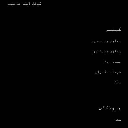
گوگل ڈیٹا پالیسی
کمپنی
ہمارے بارے میں
ہماری پیشکشیں
نیوز روم
سرمایہ کاران
بلاگ
پروڈکٹس
سفر