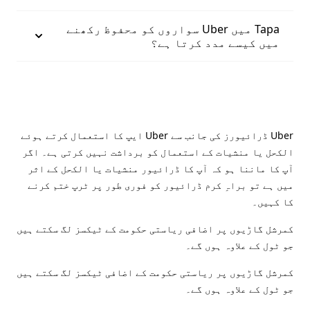
Tapa میں Uber سواروں کو محفوظ رکھنے
میں کیسے مدد کرتا ہے؟
Uber ڈرائیورز کی جانب سے Uber ایپ کا استعمال کرتے ہوئے
الکحل یا منشیات کے استعمال کو برداشت نہیں کرتی ہے۔ اگر
آپ کا ماننا ہو کہ آپ کا ڈرائیور منشیات یا الکحل کے اثر
میں ہے تو براہِ کرم ڈرائیور کو فوری طور پر ٹرپ ختم کرنے
کا کہیں۔
کمرشل گاڑیوں پر اضافی ریاستی حکومت کے ٹیکسز لگ سکتے ہیں
جو ٹول کے علاوہ ہوں گے۔
کمرشل گاڑیوں پر ریاستی حکومت کے اضافی ٹیکسز لگ سکتے ہیں
جو ٹول کے علاوہ ہوں گے۔