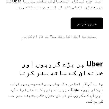
اپنی خود کی کار استعمال کر سکتے ہیں یا Uber کے
ذریعے کرائے کی کار کا انتخاب کر سکتے ہیں۔
شروع کریں
پہلے سے ایک اکاؤنٹ ہے؟ سائن ان کریں
Uber پر بڑے گروپوں اور
خاندان کے ساتھ سفر کرنا
چاہے آپ کو اضافی جگہ چاہیے یا خصوصی سہولیات
درکار ہوں، Tapa میں یہ سواری کے اختیارات آپ
اور آپ کے گروپ کو آپ کی منزل تک پہنچنے میں مدد
کریں گے۔