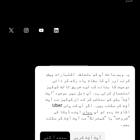
یہ ویب سائٹ آپ کو متعلقہ اشتہارات پیش
کرنے اور آپ کا مقام یاد رکھ کر ذاتی
نوعیت کا بنانے کے لیے فریق ثالث کوکیز
استعمال کرتی ہے۔ آپ ذیل میں موجود 'آپٹ
آؤٹ' بٹن کو منتخب کر کے ان کوکیز سے آپٹ
.Uber Technologies Inc
2026
©
آؤٹ کر سکتے ہیں۔ اگر آپ کے پاس Uber
اکاؤنٹ ہے، تو آپ
یہاں
اپنے ڈیٹا کی
"فروخت" یا "شیئرنگ" سے آپٹ آؤٹ کر سکتے
ہیں۔
رازداری
ایکسیسیبلٹی
شرائط
آپٹ آؤٹ کریں
سمجھ آ گئی