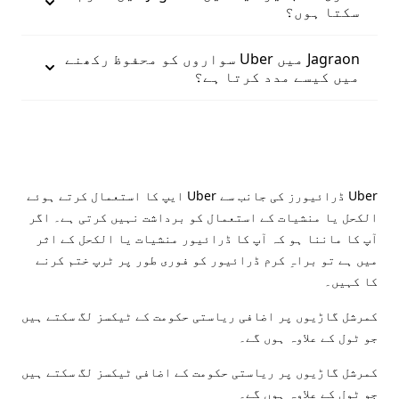
سکتا ہوں؟
Jagraon میں Uber سواروں کو محفوظ رکھنے
میں کیسے مدد کرتا ہے؟
Uber ڈرائیورز کی جانب سے Uber ایپ کا استعمال کرتے ہوئے
الکحل یا منشیات کے استعمال کو برداشت نہیں کرتی ہے۔ اگر
آپ کا ماننا ہو کہ آپ کا ڈرائیور منشیات یا الکحل کے اثر
میں ہے تو براہِ کرم ڈرائیور کو فوری طور پر ٹرپ ختم کرنے
کا کہیں۔
کمرشل گاڑیوں پر اضافی ریاستی حکومت کے ٹیکسز لگ سکتے ہیں
جو ٹول کے علاوہ ہوں گے۔
کمرشل گاڑیوں پر ریاستی حکومت کے اضافی ٹیکسز لگ سکتے ہیں
جو ٹول کے علاوہ ہوں گے۔