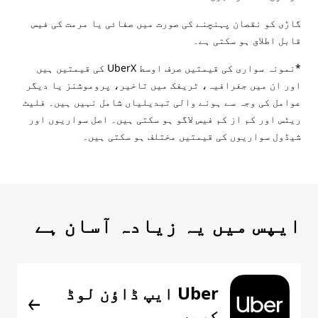
گاڑی کو نقصان پہنچنے کی صورت میں صفائی یا مرمت کی فیس
قابل اطلاق ہو سکتی ہے۔
*نمونہ سواری کی قیمتیں صرف اوسط UberX کی قیمتیں ہیں
اور ان میں جغرافیہ، ٹریفک میں تاخیر، پروموشنز یا دیگر
عوامل کی وجہ سے ہونے والی تبدیلیاں شامل نہیں ہیں۔ فلیٹ
ریٹس اور کم از کم فیس لاگو ہو سکتی ہیں۔ اصل سواریوں اور
شیڈول سواریوں کی قیمتیں مختلف ہو سکتی ہیں۔
ایپس میں یہ زیادہ آسان ہے
Uber ایپ ڈاؤن لوڈ
کریں