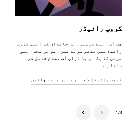
گروپ رائیڈز
متع
جب آپ اپنے دوستوں یا خاندان کو اپنی گروپ
اگر 
رائیڈ میں مدعو کرتے ہیں، تو ہر شخص اپنی
مرضی کا پک اپ یا ڈراپ آف مقام شامل کر
ہیں۔
سکتا ہے۔
منگو
گروپ رائیڈز کے بارے میں مزید جانیں
1/3