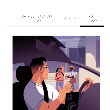
بڑے
کار کرایہ پر حاصل
خاندان
گروپس
کریں