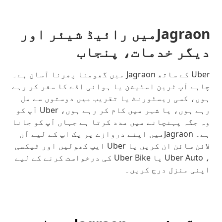
Jagraonمیں رائیڈ شیئر اور
دیگر خدمات، پنجاب
Uber کے ساتھ Jagraon میں گھومنا پھرنا آسان ہے۔
چاہے آپ ٹرین اسٹیشن یا ہوائی اڈے کا سفر کر رہے
ہوں، کسی ریسٹورنٹ یا تقریب میں دوستوں سے مل
رہے ہوں، یا شہر میں کام کر رہے ہوں، Uber آپ کو
وہ جگہ پہنچانے میں مدد کرتا ہے جہاں آپ کو جانا
ہے۔ Jagraonمیں اپنے دروازے پر پک اپ کے لیے آن
لائن سائن ان کریں یا Uber ایپ کھولیں اور ٹیکسی
، Uber Auto یا Uber Bike کی درخواست کرنے کے لیے
اپنی منزل درج کریں۔