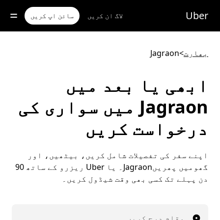
رکزی
واد
Uber
لاگ ان کریں
سائن اپ کریں
ر
ائیں
بھارت
>
Jagraon
ابھی یا بعد میں
Jagraon میں سواری کی
درخواست کریں
اپنے سفر کی تفصیلات شامل کریں، بیٹھیں، اور
گھومیں پھریںJagraon۔ یا Uber ریزرو کے ساتھ 90
دن پہلے تک کسی بھی وقت شیڈول کریں۔
مقام درج کریں