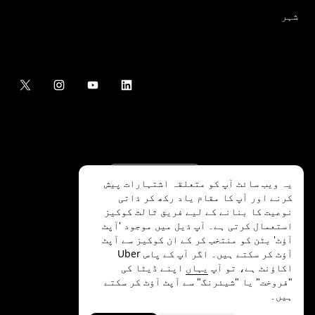
شہر
یہ ویب سائٹ آپ کو متعلقہ اشتہارات پیش
کرنے اور آپ کا مقام یاد رکھ کر ذاتی
نوعیت کا بنانے کے لیے فریق ثالث کوکیز
استعمال کرتی ہے۔ آپ ذیل میں موجود 'آپٹ
آؤٹ' بٹن کو منتخب کر کے ان کوکیز سے آپٹ
.Uber Technologies Inc
2026
©
آؤٹ کر سکتے ہیں۔ اگر آپ کے پاس Uber
اکاؤنٹ ہے، تو آپ
یہاں
اپنے ڈیٹا کی
"فروخت" یا "شیئرنگ" سے آپٹ آؤٹ کر سکتے
ہیں۔
رازداری
ایکسیسیبلٹی
شرائط