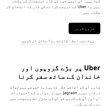
کمائیں۔ آپ اپنی خود کی کار استعمال کر سکتے
ہیں یا Uber کے ذریعے کرائے کی کار کا انتخاب کر
سکتے ہیں۔
شروع کریں
پہلے سے ایک اکاؤنٹ ہے؟ سائن ان کریں
Uber پر بڑے گروپوں اور
خاندان کے ساتھ سفر کرنا
چاہے آپ کو اضافی جگہ چاہیے یا خصوصی سہولیات
درکار ہوں، Jagraon میں یہ سواری کے اختیارات
آپ اور آپ کے گروپ کو آپ کی منزل تک پہنچنے میں
مدد کریں گے۔