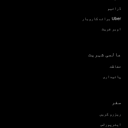
ڈرائیو
Uber برائے کاروبار
اوبر فریٹ
عالمی شہریت
حفاظت
پائیداری
سفر
ریزرو کریں
ایئرپورٹس