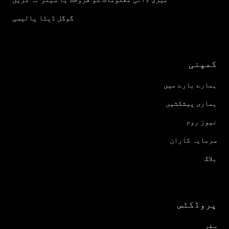
گوگل ڈیٹا پالیسی
کمپنی
ہمارے بارے میں
ہماری پیشکشیں
نیوز روم
سرمایہ کاران
بلاگ
پروڈکٹس
سفر