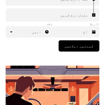
منزل درج کریں
تاریخ
وقت
ابھی
Press
قیمتیں دیکھیں
the
down
arrow
key
to
interact
with
the
calendar
and
select
a
date.
Press