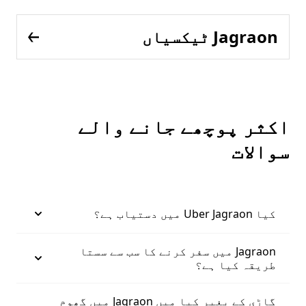
Jagraon ٹیکسیاں
اکثر پوچھے جانے والے
سوالات
کیا Uber Jagraon میں دستیاب ہے؟
Jagraon میں سفر کرنے کا سب سے سستا
طریقہ کیا ہے؟
گاڑی کے بغیر کیا میں Jagraon میں گھوم