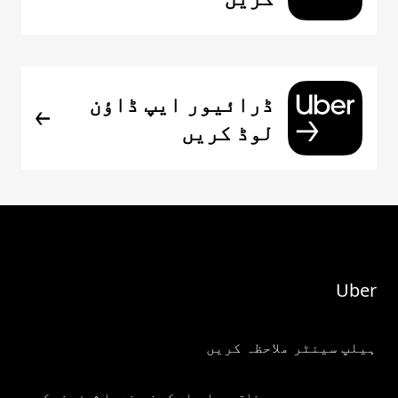
ڈرائیور ایپ ڈاؤن
لوڈ کریں
Uber
ہیلپ سینٹر ملاحظہ کریں
میری ذاتی معلومات کو فروخت یا شیئر نہ کریں