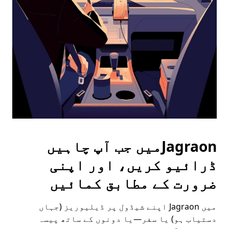
the
escape
button
to
close
the
calendar.
Jagraonمیں جب آپ چاہیں
ڈرائیو کریں، اور اپنی
ضرورت کے مطابق کمائیں
میں Jagraon اپنے شیڈول پر ڈیلیوریز (جہاں
دستیاب ہو) یا سفر—یا دونوں کے ساتھ پیسہ