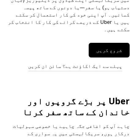
میں سریکالہستی اپنے شیڈول پر ڈیلیوریز (جہاں
دستیاب ہو) یا سفر—یا دونوں کے ساتھ پیسہ
کمائیں۔ آپ اپنی خود کی کار استعمال کر سکتے
ہیں یا Uber کے ذریعے کرائے کی کار کا انتخاب کر
سکتے ہیں۔
شروع کریں
پہلے سے ایک اکاؤنٹ ہے؟ سائن ان کریں
Uber پر بڑے گروپوں اور
خاندان کے ساتھ سفر کرنا
چاہے آپ کو اضافی جگہ چاہیے یا خصوصی سہولیات
درکار ہوں، سریکالہستی میں یہ سواری کے