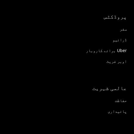
پروڈکٹس
سفر
ڈرائیو
Uber برائے کاروبار
اوبر فریٹ
عالمی شہریت
حفاظت
پائیداری