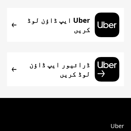
Uber ایپ ڈاؤن لوڈ
کریں
ڈرائیور ایپ ڈاؤن
لوڈ کریں
Uber