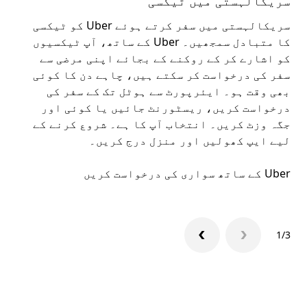
سریکالہستی میں ٹیکسی
سر
سریکالہستی میں سفر کرتے ہوئے Uber کو ٹیکسی
عوا
کا متبادل سمجھیں۔ Uber کے ساتھ، آپ ٹیکسیوں
کا 
کو اشارے کر کے روکنے کے بجائے اپنی مرضی سے
اپن
سفر کی درخواست کر سکتے ہیں، چاہے دن کا کوئی
بھی وقت ہو۔ ایئرپورٹ سے ہوٹل تک کے سفر کی
ملا
درخواست کریں، ریسٹورنٹ جائیں یا کوئی اور
جگہ وزٹ کریں۔ انتخاب آپ کا ہے۔ شروع کرنے کے
لیے ایپ کھولیں اور منزل درج کریں۔
سری
Uber کے ساتھ سواری کی درخواست کریں
Uber ایپ
1/3