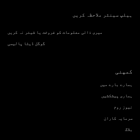
ہیلپ سینٹر ملاحظہ کریں
میری ذاتی معلومات کو فروخت یا شیئر نہ کریں
گوگل ڈیٹا پالیسی
کمپنی
ہمارے بارے میں
ہماری پیشکشیں
نیوز روم
سرمایہ کاران
بلاگ