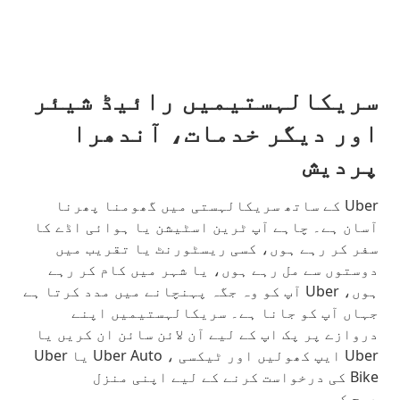
سریکالہستیمیں رائیڈ شیئر
اور دیگر خدمات، آندھرا
پردیش
Uber کے ساتھ سریکالہستی میں گھومنا پھرنا
آسان ہے۔ چاہے آپ ٹرین اسٹیشن یا ہوائی اڈے کا
سفر کر رہے ہوں، کسی ریسٹورنٹ یا تقریب میں
دوستوں سے مل رہے ہوں، یا شہر میں کام کر رہے
ہوں، Uber آپ کو وہ جگہ پہنچانے میں مدد کرتا ہے
جہاں آپ کو جانا ہے۔ سریکالہستیمیں اپنے
دروازے پر پک اپ کے لیے آن لائن سائن ان کریں یا
Uber ایپ کھولیں اور ٹیکسی ، Uber Auto یا Uber
Bike کی درخواست کرنے کے لیے اپنی منزل
درج کریں۔