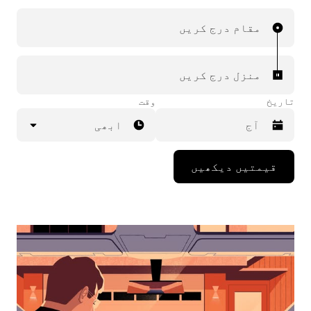
مقام درج کریں
منزل درج کریں
تاریخ
وقت
ابھی
Press
قیمتیں دیکھیں
the
down
arrow
key
to
interact
with
the
calendar
and
select
a