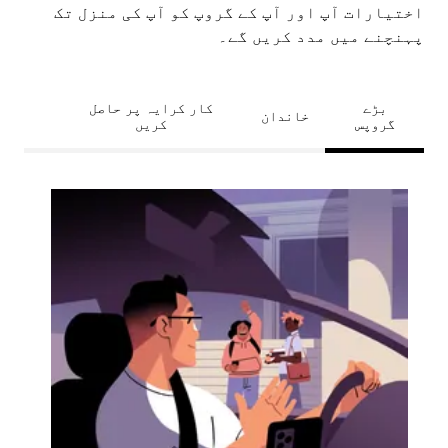
اختیارات آپ اور آپ کے گروپ کو آپ کی منزل تک
پہنچنے میں مدد کریں گے۔
بڑے
کار کرایہ پر حاصل
خاندان
گروپس
کریں