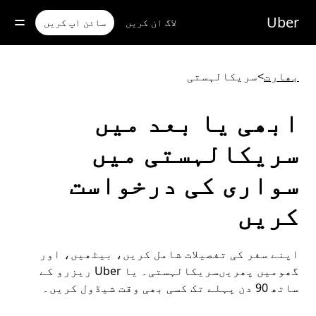
رکزی
واد
Uber
لاگ ان کریں
سائن اپ کریں
ر
ائیں
بھارت
>
سریکالہستی
ابھی یا بعد میں
سریکالہستی میں
سواری کی درخواست
کریں
اپنے سفر کی تفصیلات شامل کریں، بیٹھیں، اور
گھومیں پھریںسریکالہستی۔ یا Uber ریزرو کے
ساتھ 90 دن پہلے تک کسی بھی وقت شیڈول کریں۔