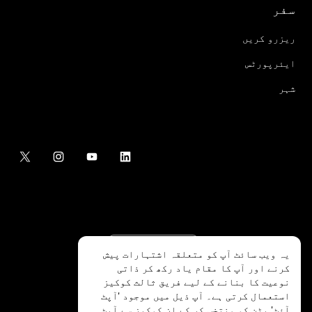
سفر
ریزرو کریں
ایئرپورٹس
شہر
یہ ویب سائٹ آپ کو متعلقہ اشتہارات پیش
کرنے اور آپ کا مقام یاد رکھ کر ذاتی
نوعیت کا بنانے کے لیے فریق ثالث کوکیز
استعمال کرتی ہے۔ آپ ذیل میں موجود 'آپٹ
آؤٹ' بٹن کو منتخب کر کے ان کوکیز سے آپٹ
.Uber Technologies Inc
2026
©