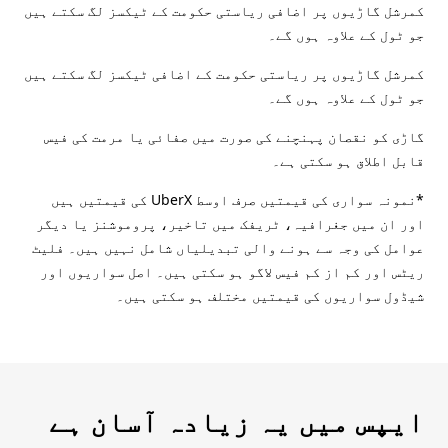
کمرشل گاڑیوں پر اضافی ریاستی حکومت کے ٹیکسز لگ سکتے ہیں
جو ٹول کے علاوہ ہوں گے۔
کمرشل گاڑیوں پر ریاستی حکومت کے اضافی ٹیکسز لگ سکتے ہیں
جو ٹول کے علاوہ ہوں گے۔
گاڑی کو نقصان پہنچنے کی صورت میں صفائی یا مرمت کی فیس
قابل اطلاق ہو سکتی ہے۔
*نمونہ سواری کی قیمتیں صرف اوسط UberX کی قیمتیں ہیں
اور ان میں جغرافیہ، ٹریفک میں تاخیر، پروموشنز یا دیگر
عوامل کی وجہ سے ہونے والی تبدیلیاں شامل نہیں ہیں۔ فلیٹ
ریٹس اور کم از کم فیس لاگو ہو سکتی ہیں۔ اصل سواریوں اور
شیڈول سواریوں کی قیمتیں مختلف ہو سکتی ہیں۔
ایپس میں یہ زیادہ آسان ہے