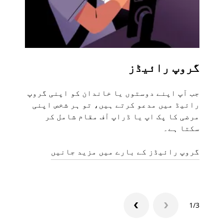
گروپ رائیڈز
متع
جب آپ اپنے دوستوں یا خاندان کو اپنی گروپ
اگر 
رائیڈ میں مدعو کرتے ہیں، تو ہر شخص اپنی
مرضی کا پک اپ یا ڈراپ آف مقام شامل کر
ہیں۔
سکتا ہے۔
منگو
گروپ رائیڈز کے بارے میں مزید جانیں
1/3