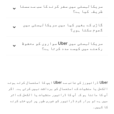
سریکالہستی میں سفر کرنے کا سب سے سستا
طریقہ کیا ہے؟
گاڑی کے بغیر کیا میں سریکالہستی میں
گھوم سکتا ہوں؟
سریکالہستی میں Uber سواروں کو محفوظ
رکھنے میں کیسے مدد کرتا ہے؟
Uber ڈرائیورز کی جانب سے Uber ایپ کا استعمال کرتے ہوئے
الکحل یا منشیات کے استعمال کو برداشت نہیں کرتی ہے۔ اگر
آپ کا ماننا ہو کہ آپ کا ڈرائیور منشیات یا الکحل کے اثر
میں ہے تو براہِ کرم ڈرائیور کو فوری طور پر ٹرپ ختم کرنے
کا کہیں۔