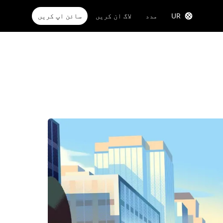
UR
مدد
لاگ ان کریں
سائن اپ کریں