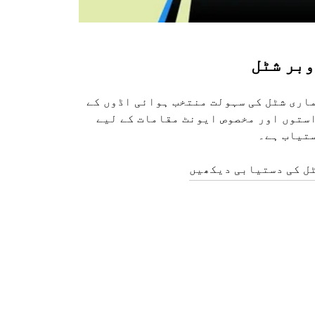
بر شٹل
اری شٹل کی سہولت منتخب ہوائی اڈوں کے
ستوں اور مخصوص ایونٹ مقامات کے لیے
تیاب ہے۔
ل کی دستیابی دیکھیں