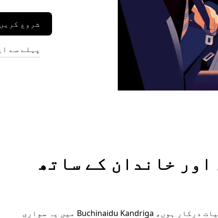
شروع کریں
پہلے سے ای
وں اور خاندان کے ساتھ
چاہے آپ کو اضافی جگہ چاہیے یا خصوصی سہولیات درکار ہوں، Buchinaidu Kandriga میں یہ سواری