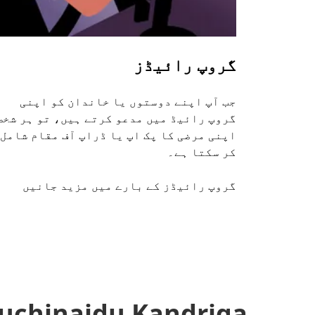
گروپ رائیڈز
جب آپ اپنے دوستوں یا خاندان کو اپنی
گروپ رائیڈ میں مدعو کرتے ہیں، تو ہر شخص
اپنی مرضی کا پک اپ یا ڈراپ آف مقام شامل
کر سکتا ہے۔
گروپ رائیڈز کے بارے میں مزید جانیں