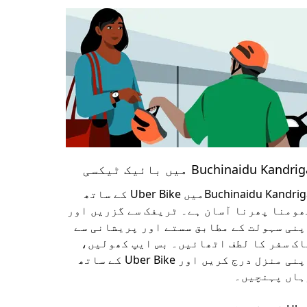
Buchinaidu Kandri میں بائیک ٹیکسی
Buchinaidu Kandrigaمیں Uber Bike کے ساتھ
ھومنا پھرنا آسان ہے۔ ٹریفک سے گزریں اور
پنی سہولت کے مطابق سستے اور پریشانی سے
اک سفر کا لطف اٹھائیں۔ بس ایپ کھولیں،
اپنی منزل درج کریں اور Uber Bike کے ساتھ
ہاں پہنچیں۔