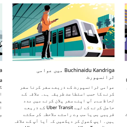
Buchinaidu Kandriga میں عوامی
ga
ٹرانسپورٹ
Uber
ھ،
عوامی ٹرانسپورٹ کے ذریعے سفر کرنا سفر
گ
کرنے کا حسب استطاعت طریقہ ہے۔ علاقہ کے
ا
لحاظ سے، آپ اپنے سفر پلان کرنے میں مدد
پ
حاصل کرنے کے لیے Uber Transit کے ذریعے
قریبی بس یا سب وے راستے ملاحظہ کر سکتے
و
ہیں۔ ایپ کھول کر دیکھیں کہ آیا آپ کے علاقہ