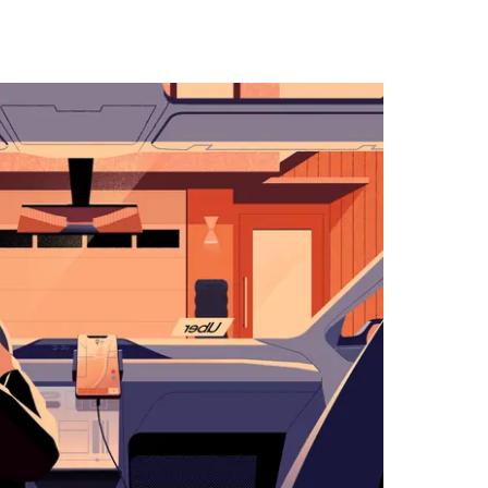
key
to
interact
with
the
calendar
and
select
a
date.
Press
the
escape
button
to
close
the
calendar.