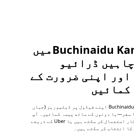
Buchinaidu Kandrigaمیں
چاہیں ڈرائیو
اور اپنی ضرورت کے
کمائیں
میں Buchinaidu Kandriga اپنے شیڈول پر ڈیلیوریز (جہاں
ا سفر—یا دونوں کے ساتھ پیسہ کمائیں۔ آپ
اپنی خود کی کار استعمال کر سکتے ہیں یا Uber کے ذریعے
کا انتخاب کر سکتے ہیں۔