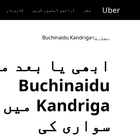
رکزی
Uber
واد
سفر
ڈرائیو ڈیلیور کریں
کاروبار
ر
ائیں
بھارت
>
Buchinaidu Kandriga
ابھی یا بعد م
Buchinaidu
Kandriga میں
سواری کی