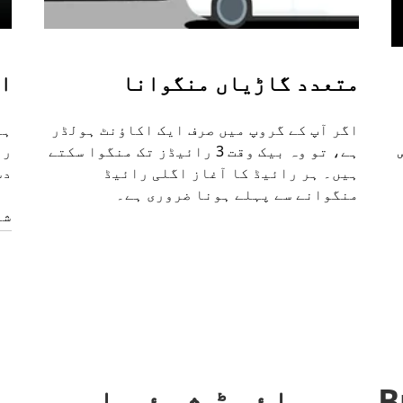
متعدد گاڑیاں منگوانا
او
اگر آپ کے گروپ میں صرف ایک اکاؤنٹ ہولڈر
ہم
ہے، تو وہ بیک وقت 3 رائیڈز تک منگوا سکتے
را
ہیں۔ ہر رائیڈ کا آغاز اگلی رائیڈ
دس
منگوانے سے پہلے ہونا ضروری ہے۔
شٹ
Buchinaidu Kandrigaمیں رائیڈ شیئر اور