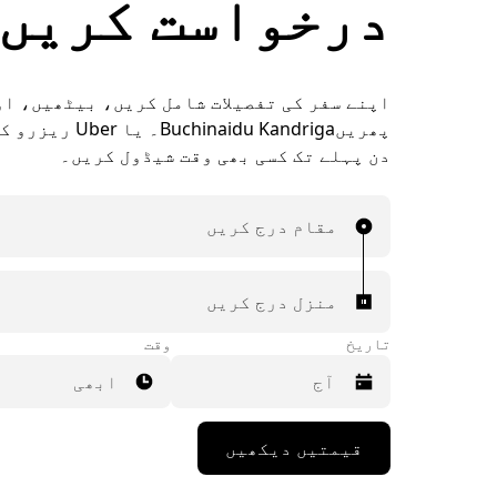
درخواست کریں
اپنے سفر کی تفصیلات شامل کریں، بیٹھیں، ا
دن پہلے تک کسی بھی وقت شیڈول کریں۔
مقام درج کریں
منزل درج کریں
تاریخ
وقت
ابھی
Press
قیمتیں دیکھیں
the
down
arrow