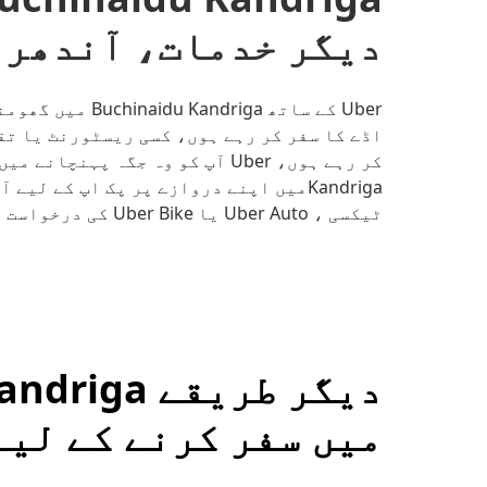
دیگر خدمات، آندھرا
Uber کے ساتھ iga
اڈے کا سفر کر رہے ہوں، کسی ریسٹورنٹ یا تق
ٹیکسی ، Uber Auto یا Uber Bike کی درخواست کرنے کے لیے اپنی منزل درج کریں۔
میں سفر کرنے کے لیے