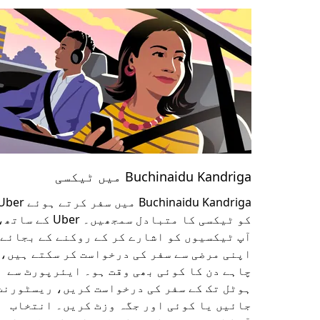
Buchinaidu Kandriga میں ٹیکسی
Buchinaidu Kandriga میں سفر کرتے ہوئے 
کو ٹیکسی کا متبادل سمجھیں۔ Uber کے سات
آپ ٹیکسیوں کو اشارے کر کے روکنے کے بجائے
اپنی مرضی سے سفر کی درخواست کر سکتے ہیں،
چاہے دن کا کوئی بھی وقت ہو۔ ایئرپورٹ سے
ہوٹل تک کے سفر کی درخواست کریں، ریسٹورنٹ
جائیں یا کوئی اور جگہ وزٹ کریں۔ انتخاب