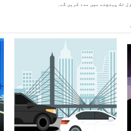
زل تک پہنچنے میں مدد کریں گے۔