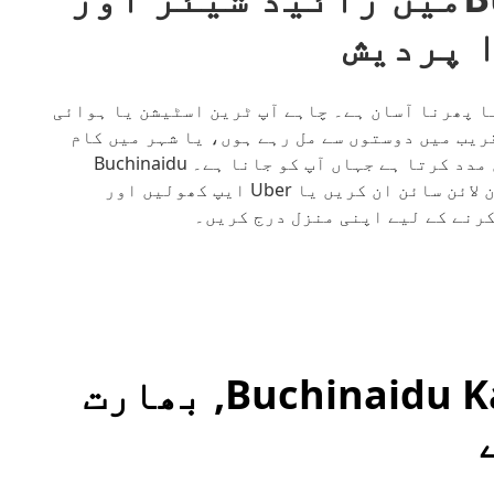
 پردیش
Buchinaidu Kandr میں گھومنا پھرنا آسان ہے۔ چاہے آپ ٹرین اسٹیشن یا ہوائی
ریب میں دوستوں سے مل رہے ہوں، یا شہر میں کام
کر رہے ہوں، Uber آپ کو وہ جگہ پہنچانے میں مدد کرتا ہے جہاں آپ کو جانا ہے۔ Buchinaidu
Kandrigaمیں اپنے دروازے پر پک اپ کے لیے آن لائن سائن ان کریں یا Uber ایپ کھولیں اور
دیگر طریقے Buchinaidu Kandriga, بھارت