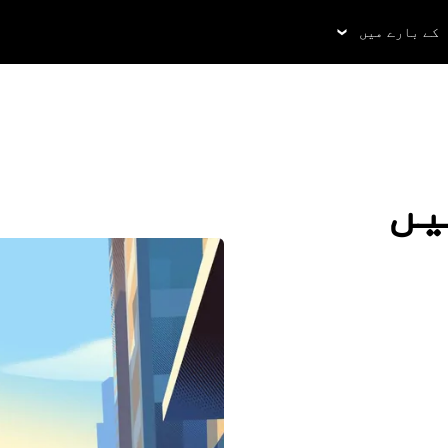
کے بارے میں
یں