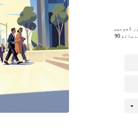
ور گھومیں
پھریںBuchinaidu Kandriga۔ یا Uber ریزرو کے ساتھ 90