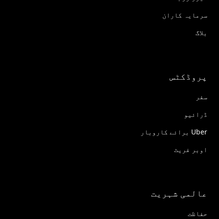
سرمایہ کاران
بلاگ
پروڈکٹس
سفر
ڈرائیو
Uber برائے کاروبار
اوبر فریٹ
عالمی شہریت
حفاظت