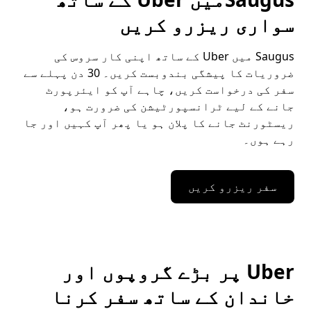
سواری ریزرو کریں
Saugus میں Uber کے ساتھ اپنی کار سروس کی
ضروریات کا پیشگی بندوبست کریں۔ 30 دن پہلے سے
سفر کی درخواست کریں، چاہے آپ کو ایئرپورٹ
جانے کے لیے ٹرانسپورٹیشن کی ضرورت ہو،
ریسٹورنٹ جانے کا پلان ہو یا پھر آپ کہیں اور جا
رہے ہوں۔
سفر ریزرو کریں
Uber پر بڑے گروپوں اور
خاندان کے ساتھ سفر کرنا