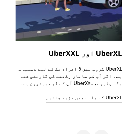
UberXL اور UberXXL
گرو
UberXL گروپ میں 6 افراد تک کے لیے دستیاب
جب آپ
ہے۔ اگر آپ کو سامان رکھنے کی گارنٹی شدہ
رائیڈ
جگہ چاہیے، UberXXL آپ کے لیے بہترین ہے۔
مرضی 
سکتا
UberXL کے بارے میں مزید جانیں
گروپ 