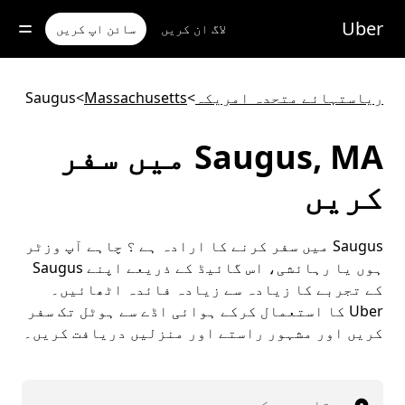
رکزی
واد
Uber
لاگ ان کریں
سائن اپ کریں
ر
ائیں
ریاستہائے متحدہ امریکہ
>
Massachusetts
>
Saugus
Saugus, MA میں سفر
کریں
Saugus میں سفر کرنے کا ارادہ ہے ؟ چاہے آپ وزٹر
ہوں یا رہائشی، اس گائیڈ کے ذریعے اپنے Saugus
کے تجربے کا زیادہ سے زیادہ فائدہ اٹھائیں۔
Uber کا استعمال کرکے ہوائی اڈے سے ہوٹل تک سفر
کریں اور مشہور راستے اور منزلیں دریافت کریں۔