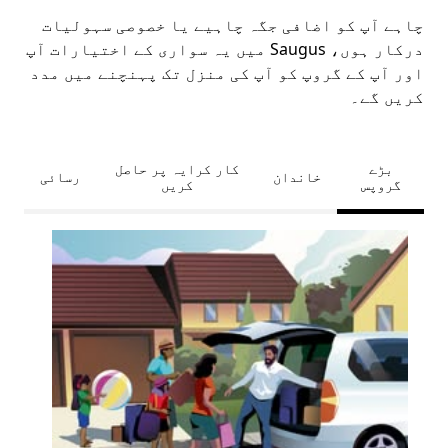
چاہے آپ کو اضافی جگہ چاہیے یا خصوصی سہولیات
درکار ہوں، Saugus میں یہ سواری کے اختیارات آپ
اور آپ کے گروپ کو آپ کی منزل تک پہنچنے میں مدد
کریں گے۔
بڑے
کار کرایہ پر حاصل
خاندان
رسائی
گروپس
کریں