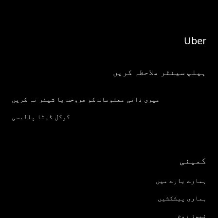
Uber
ہیلپ سینٹر ملاحظہ کریں
میری ذاتی معلومات کو فروخت یا شیئر نہ کریں
گوگل ڈیٹا پالیسی
کمپنی
ہمارے بارے میں
ہماری پیشکشیں
نیوز روم