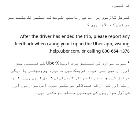
کا کہیں۔
کمرشل گاڑیوں پر اضافی ریاستی حکومت کے ٹیکسز لگ سکتے ہیں
جو ٹول کے علاوہ ہوں گے۔
After the driver has ended the trip, please report any
feedback when rating your trip in the Uber app, visiting
help.uber.com
, or calling 800-664-1378.
*نمونہ سواری کی قیمتیں صرف اوسط UberX کی قیمتیں ہیں
اور ان میں جغرافیہ، ٹریفک میں تاخیر، پروموشنز یا دیگر
عوامل کی وجہ سے ہونے والی تبدیلیاں شامل نہیں ہیں۔ فلیٹ
ریٹس اور کم از کم فیس لاگو ہو سکتی ہیں۔ اصل سواریوں اور
شیڈول سواریوں کی قیمتیں مختلف ہو سکتی ہیں۔