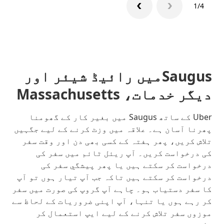
1/4
Saugusمیں رائیڈ شیئر اور
دیگر خدمات، Massachusetts
Uber کے ساتھ Saugus میں بغیر کار کے گھومنا
پھرنا آسان ہے۔ علاقہ میں وزٹ کرنے کے لیے جگہیں
تلاش کریں، پھر ہفتہ کے کسی بھی دن اور وقت سفر
کی درخواست کریں۔ آپ ریئل ٹائم میں سفر کی
درخواست کر سکتے ہیں یا پھر پیشگي سفر کی
درخواست کر سکتے ہیں تاکہ جب آپ تیار ہوں تو آپ
کا سفر دستیاب ہو۔ چاہے آپ گروپ کی صورت میں سفر
کر رہے ہوں یا تنہا، آپ اپنی ضروریات کے لحاظ سے
موزوں سفر تلاش کرنے کے لیے ایپ استعمال کر