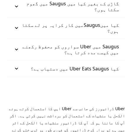
گاڑی کے بغیر کیا میں Saugus میں گھوم
سکتا ہوں؟
کیا میںSaugusمیں کار کرایہ پر لے سکتا
ہوں؟
Saugus میں Uber سواروں کو محفوظ رکھنے
میں کیسے مدد کرتا ہے؟
کیا Uber Eats Saugus میں دستیاب ہے؟
Uber ڈرائیورز کی جانب سے Uber ایپ کا استعمال کرتے ہوئے
الکحل یا منشیات کے استعمال کو برداشت نہیں کرتی ہے۔ اگر
آپ کا ماننا ہو کہ آپ کا ڈرائیور منشیات یا الکحل کے اثر
میں ہے تو براہِ کرم ڈرائیور کو فوری طور پر ٹرپ ختم کرنے