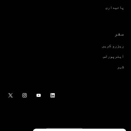
پائیداری
سفر
ریزرو کریں
ایئرپورٹس
شہر