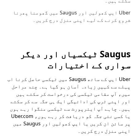
سکتے ہیں۔
Uber ایپ کھولیں اور Saugus میں گھومنا پھرنا
شروع کرنے کے لیے اپنی منزل درج کریں۔
Saugus ٹیکسیاں اور دیگر
سواری کے اختیارات
Uber ایپ کے ساتھ Saugus میں ٹیکسی حاصل کرنا اب
پہلے سے کہیں زیادہ آسان ہو گیا ہے۔ چند مراحل
میں، آپ مقامی ٹیکسی کی درخواست کر سکتے ہیں
اور اپنی ٹرپ کی ادائیگی ایک ہی جگہ سے کر سکتے
ہیں۔ چاہے آپ ایئرپورٹ سے ٹیکسی منگوا رہے ہوں
یا کسی نئی جگہ کو دریافت کر رہے ہوں، Uber.com
پر سائن ان کریں یا ایپ کھولیں اور Saugus میں
اپنی منزل درج کریں۔