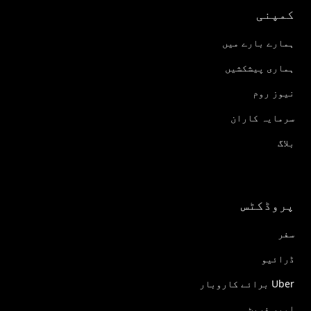
کمپنی
ہمارے بارے میں
ہماری پیشکشیں
نیوز روم
سرمایہ کاران
بلاگ
پروڈکٹس
سفر
ڈرائیو
Uber برائے کاروبار
اوبر فریٹ