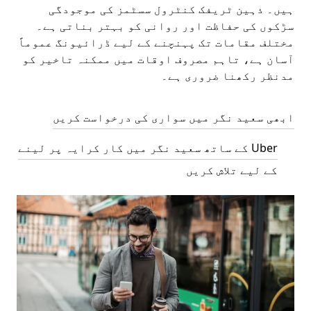
ہیں۔ ذہین ٹریفک کنٹرول سسٹمز کی موجودگی
سڑکوں کی حفاظت اور روانی کو بہتر بناتی ہے۔
مختلف مقامات تک پہنچنے کے لیے ڈرائیونگ عموماً
آسان ہے، تاہم مصروف اوقات میں ممکنہ تاخیر کو
مدنظر رکھنا ضروری ہے۔
ابھی سعید نگر میں سواری کی درخواست کریں
Uber کے ساتھ سعید نگر میں کار کرایہ پر لینے
کے لیے تلاش کریں