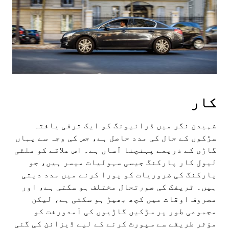
کار
شہیدن نگر میں ڈرائیونگ کو ایک ترقی یافتہ
سڑکوں کے جال کی مدد حاصل ہے، جس کی وجہ سے یہاں
گاڑی کے ذریعے پہنچنا آسان ہے۔ اس علاقے کو ملٹی
لیول کار پارکنگ جیسی سہولیات میسر ہیں، جو
پارکنگ کی ضروریات کو پورا کرنے میں مدد دیتی
ہیں۔ ٹریفک کی صورتحال مختلف ہو سکتی ہے، اور
مصروف اوقات میں کچھ بھیڑ ہو سکتی ہے، لیکن
مجموعی طور پر سڑکیں گاڑیوں کی آمدورفت کو
مؤثر طریقے سے سپورٹ کرنے کے لیے ڈیزائن کی گئی