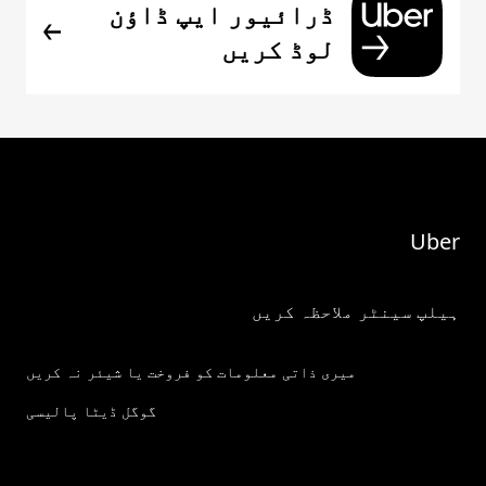
ڈرائیور ایپ ڈاؤن
لوڈ کریں
Uber
ہیلپ سینٹر ملاحظہ کریں
میری ذاتی معلومات کو فروخت یا شیئر نہ کریں
گوگل ڈیٹا پالیسی