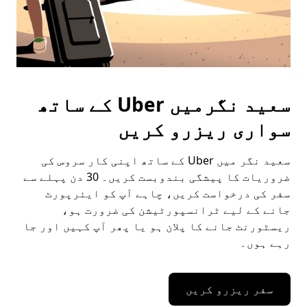
سعید نگرمیں Uber کے ساتھ
سواری ریزرو کریں
سعید نگر میں Uber کے ساتھ اپنی کار سروس کی
ضروریات کا پیشگی بندوبست کریں۔ 30 دن پہلے سے
سفر کی درخواست کریں، چاہے آپ کو ایئرپورٹ
جانے کے لیے ٹرانسپورٹیشن کی ضرورت ہو،
ریسٹورنٹ جانے کا پلان ہو یا پھر آپ کہیں اور جا
رہے ہوں۔
سفر ریزرو کریں