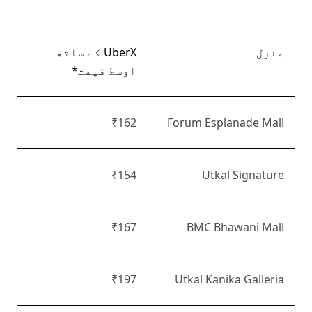
منزل
UberX کے ساتھ
اوسط قیمت*
₹162
Forum Esplanade Mall
₹154
Utkal Signature
₹167
BMC Bhawani Mall
₹197
Utkal Kanika Galleria