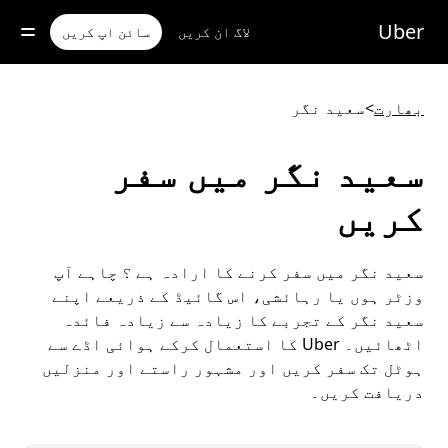
رکزی
واد
Uber
لاگ ان کریں
سائن اپ کریں
ر
ائیں
بھارت
>
سعید نگر
سعید نگر میں سفر
کریں
سعید نگر میں سفر کرنے کا ارادہ ہے ؟ چاہے آپ
وزٹر ہوں یا رہائشی، اس گائیڈ کے ذریعے اپنے
سعید نگر کے تجربے کا زیادہ سے زیادہ فائدہ
اٹھائیں۔ Uber کا استعمال کرکے ہوائی اڈے سے
ہوٹل تک سفر کریں اور مشہور راستے اور منزلیں
دریافت کریں۔