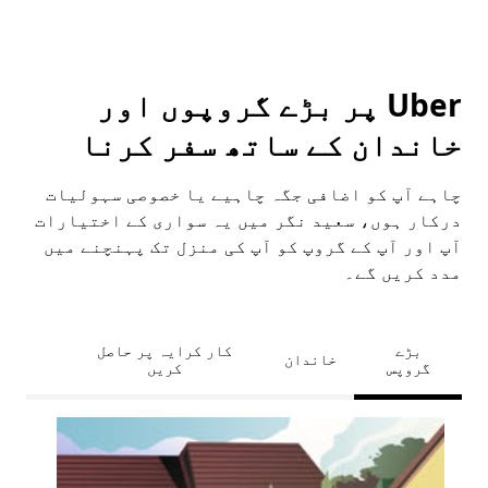
Uber پر بڑے گروپوں اور
خاندان کے ساتھ سفر کرنا
چاہے آپ کو اضافی جگہ چاہیے یا خصوصی سہولیات
درکار ہوں، سعید نگر میں یہ سواری کے اختیارات
آپ اور آپ کے گروپ کو آپ کی منزل تک پہنچنے میں
مدد کریں گے۔
بڑے
کار کرایہ پر حاصل
خاندان
گروپس
کریں