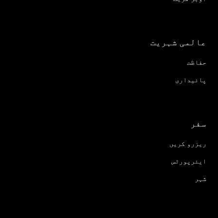
عالمی شہریت
حفاظت
پائیداری
سفر
ریزرو کریں
ایئرپورٹس
شہر