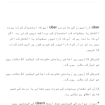
Uber ڈرائیورز کی جانب سے Uber ایپ کا استعمال کرتے ہوئے
الکحل یا منشیات کے استعمال کو برداشت نہیں کرتی ہے۔ اگر
آپ کا ماننا ہو کہ آپ کا ڈرائیور منشیات یا الکحل کے اثر
میں ہے تو براہِ کرم ڈرائیور کو فوری طور پر ٹرپ ختم کرنے
کا کہیں۔
کمرشل گاڑیوں پر اضافی ریاستی حکومت کے ٹیکسز لگ سکتے ہیں
جو ٹول کے علاوہ ہوں گے۔
کمرشل گاڑیوں پر ریاستی حکومت کے اضافی ٹیکسز لگ سکتے ہیں
جو ٹول کے علاوہ ہوں گے۔
گاڑی کو نقصان پہنچنے کی صورت میں صفائی یا مرمت کی فیس
قابل اطلاق ہو سکتی ہے۔
*نمونہ سواری کی قیمتیں صرف اوسط UberX کی قیمتیں ہیں