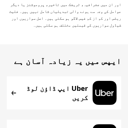
اور ان میں جغرافیہ، ٹریفک میں تاخیر، پروموشنز یا دیگر
عوامل کی وجہ سے ہونے والی تبدیلیاں شامل نہیں ہیں۔ فلیٹ
ریٹس اور کم از کم فیس لاگو ہو سکتی ہیں۔ اصل سواریوں اور
شیڈول سواریوں کی قیمتیں مختلف ہو سکتی ہیں۔
ایپس میں یہ زیادہ آسان ہے
Uber ایپ ڈاؤن لوڈ
کریں