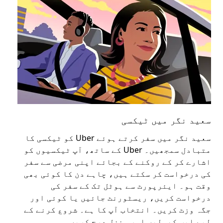
سعید نگر میں ٹیکسی
سع
سعید نگر میں سفر کرتے ہوئے Uber کو ٹیکسی کا
عوا
متبادل سمجھیں۔ Uber کے ساتھ، آپ ٹیکسیوں کو
کا 
اشارے کر کے روکنے کے بجائے اپنی مرضی سے سفر
اپن
کی درخواست کر سکتے ہیں، چاہے دن کا کوئی بھی
وقت ہو۔ ایئرپورٹ سے ہوٹل تک کے سفر کی
ملا
درخواست کریں، ریسٹورنٹ جائیں یا کوئی اور
جگہ وزٹ کریں۔ انتخاب آپ کا ہے۔ شروع کرنے کے
لیے ایپ کھولیں اور منزل درج کریں۔
میں