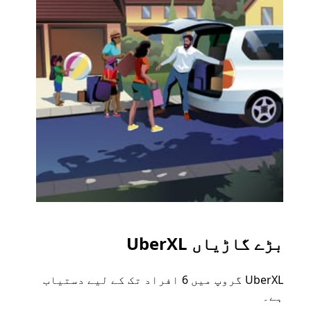
بڑے گاڑیاں UberXL
گرو
UberXL گروپ میں 6 افراد تک کے لیے دستیاب
جب آپ
ہے۔
رائیڈ