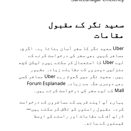
سعید نگر کے مقبول
مقامات
Uber سعید نگر کا سفر آسان بناتا ہے۔ اگرچہ
مسافر کہیں بھی سفر کی درخواست کرنے کے
لیے Uber کا استعمال کر سکتے ہیں، لیکن کچھ
منزلیں دوسروں کے مقابلے زیادہ مشہور
ہیں۔ سعید نگر میں گھوم رہے Uber مسافر کسی
بھی دوسری جگہ سے زیادہ Forum Esplanade
Mall کے لیے سفر کی درخواست کرتے ہیں۔
یہاں، آپ اپنے قریب کے مسافروں کے درخواست
کردہ مقبول راستوں کو تلاش کر سکتے ہیں—
ڈراپ آف کے مقامات اور راستے کی اوسط
قیمتوں کے ساتھ۔