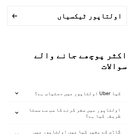
اولتاپور ٹیکسیاں
اکثر پوچھے جانے والے
سوالات
کیا Uber اولتاپور میں دستیاب ہے؟
اولتاپور میں سفر کرنے کا سب سے سستا
طریقہ کیا ہے؟
گاڑی کے بغیر کیا میں اولتاپور میں