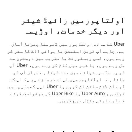
اولتاپورمیں رائیڈ شیئر
اور دیگر خدمات، اوڑیسہ
Uber کے ساتھ اولتاپور میں گھومنا پھرنا آسان
ہے۔ چاہے آپ ٹرین اسٹیشن یا ہوائی اڈے کا سفر کر
رہے ہوں، کسی ریسٹورنٹ یا تقریب میں دوستوں سے
مل رہے ہوں، یا شہر میں کام کر رہے ہوں، Uber آپ
کو وہ جگہ پہنچانے میں مدد کرتا ہے جہاں آپ کو
جانا ہے۔ اولتاپورمیں اپنے دروازے پر پک اپ کے
لیے آن لائن سائن ان کریں یا Uber ایپ کھولیں اور
ٹیکسی ، Uber Auto یا Uber Bike کی درخواست کرنے
کے لیے اپنی منزل درج کریں۔