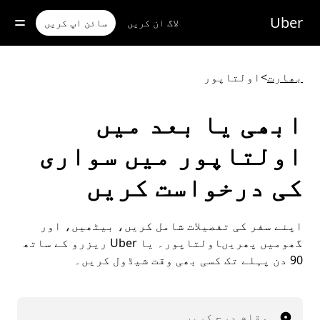
رکزی
واد
Uber
لاگ ان کریں
سائن اپ کریں
ر
ائیں
بھارت
>
اولتاپور
ابھی یا بعد میں
اولتاپور میں سواری
کی درخواست کریں
اپنے سفر کی تفصیلات شامل کریں، بیٹھیں، اور
گھومیں پھریںاولتاپور۔ یا Uber ریزرو کے ساتھ
90 دن پہلے تک کسی بھی وقت شیڈول کریں۔
مقام درج کریں