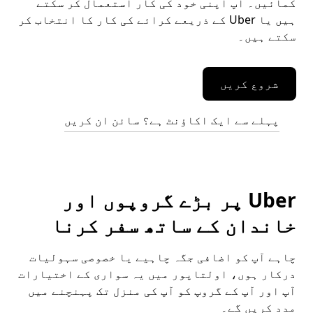
کمائیں۔ آپ اپنی خود کی کار استعمال کر سکتے
ہیں یا Uber کے ذریعے کرائے کی کار کا انتخاب کر
سکتے ہیں۔
شروع کریں
پہلے سے ایک اکاؤنٹ ہے؟ سائن ان کریں
Uber پر بڑے گروپوں اور
خاندان کے ساتھ سفر کرنا
چاہے آپ کو اضافی جگہ چاہیے یا خصوصی سہولیات
درکار ہوں، اولتاپور میں یہ سواری کے اختیارات
آپ اور آپ کے گروپ کو آپ کی منزل تک پہنچنے میں
مدد کریں گے۔