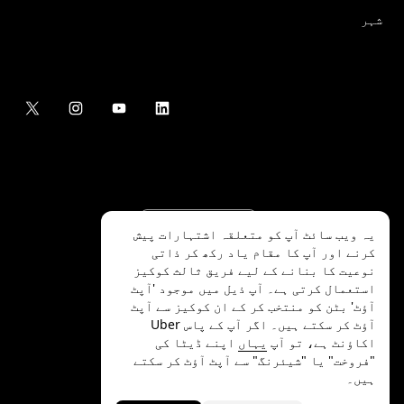
شہر
یہ ویب سائٹ آپ کو متعلقہ اشتہارات پیش
کرنے اور آپ کا مقام یاد رکھ کر ذاتی
نوعیت کا بنانے کے لیے فریق ثالث کوکیز
استعمال کرتی ہے۔ آپ ذیل میں موجود 'آپٹ
آؤٹ' بٹن کو منتخب کر کے ان کوکیز سے آپٹ
.Uber Technologies Inc
2026
©
آؤٹ کر سکتے ہیں۔ اگر آپ کے پاس Uber
اکاؤنٹ ہے، تو آپ
یہاں
اپنے ڈیٹا کی
"فروخت" یا "شیئرنگ" سے آپٹ آؤٹ کر سکتے
ہیں۔
رازداری
ایکسیسیبلٹی
شرائط