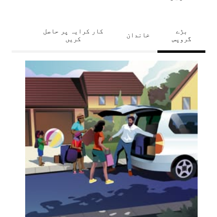
بڑے
کار کرایہ پر حاصل
خاندان
گروپس
کریں