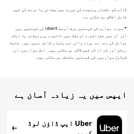
گاڑی کو نقصان پہنچنے کی صورت میں صفائی یا مرمت کی فیس
قابل اطلاق ہو سکتی ہے۔
*نمونہ سواری کی قیمتیں صرف اوسط UberX کی قیمتیں ہیں
اور ان میں جغرافیہ، ٹریفک میں تاخیر، پروموشنز یا دیگر
عوامل کی وجہ سے ہونے والی تبدیلیاں شامل نہیں ہیں۔ فلیٹ
ریٹس اور کم از کم فیس لاگو ہو سکتی ہیں۔ اصل سواریوں اور
شیڈول سواریوں کی قیمتیں مختلف ہو سکتی ہیں۔
ایپس میں یہ زیادہ آسان ہے
Uber ایپ ڈاؤن لوڈ
کریں