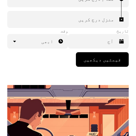
منزل درج کریں
تاریخ
وقت
ابھی
Press
قیمتیں دیکھیں
the
down
arrow
key
to
interact
with
the
calendar
and
select
a
date.
Press