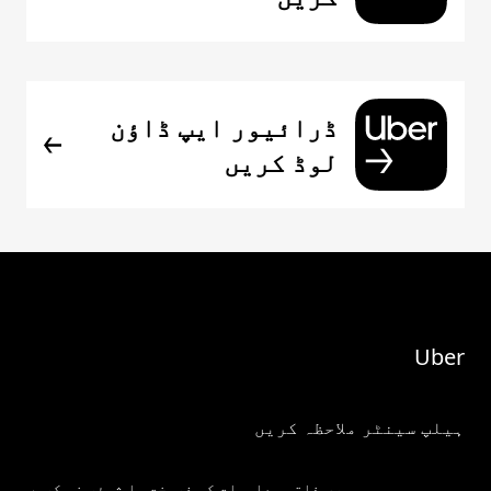
ڈرائیور ایپ ڈاؤن
لوڈ کریں
Uber
ہیلپ سینٹر ملاحظہ کریں
میری ذاتی معلومات کو فروخت یا شیئر نہ کریں