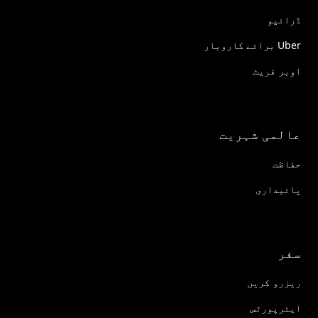
ڈرائیو
Uber برائے کاروبار
اوبر فریٹ
عالمی شہریت
حفاظت
پائیداری
سفر
ریزرو کریں
ایئرپورٹس