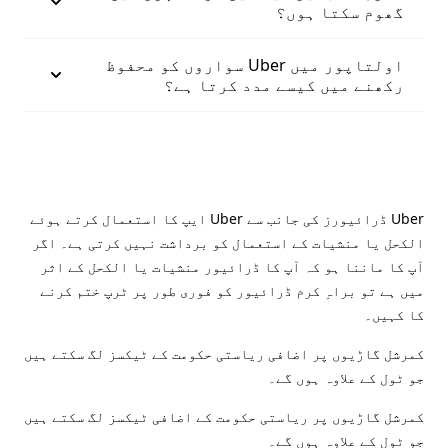
گھوم سکتا ہوں؟
اولتاپور میں Uber سواروں کو محفوظ
رکھنے میں کیسے مدد کرتا ہے؟
Uber ڈرائیورز کی جانب سے Uber ایپ کا استعمال کرتے ہوئے
الکحل یا منشیات کے استعمال کو برداشت نہیں کرتی ہے۔ اگر
آپ کا ماننا ہو کہ آپ کا ڈرائیور منشیات یا الکحل کے اثر
میں ہے تو براہِ کرم ڈرائیور کو فوری طور پر ٹرپ ختم کرنے
کا کہیں۔
کمرشل گاڑیوں پر اضافی ریاستی حکومت کے ٹیکسز لگ سکتے ہیں
جو ٹول کے علاوہ ہوں گے۔
کمرشل گاڑیوں پر ریاستی حکومت کے اضافی ٹیکسز لگ سکتے ہیں
جو ٹول کے علاوہ ہوں گے۔