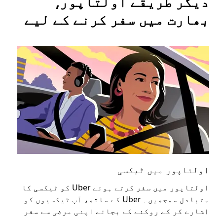
دیگر طریقے اولتاپور,
بھارت میں سفر کرنے کے لیے
اولتاپور میں ٹیکسی
او
اولتاپور میں سفر کرتے ہوئے Uber کو ٹیکسی کا
عوا
متبادل سمجھیں۔ Uber کے ساتھ، آپ ٹیکسیوں کو
کا 
اشارے کر کے روکنے کے بجائے اپنی مرضی سے سفر
اپن