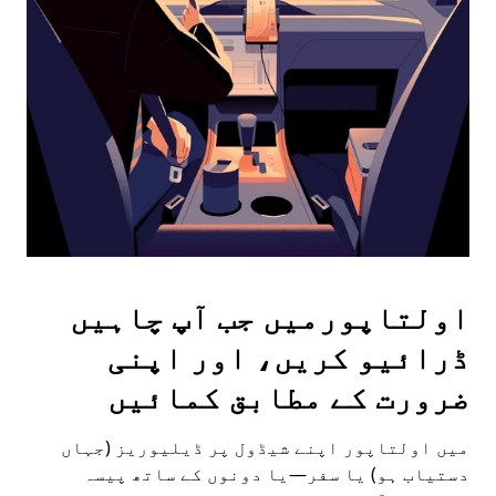
the
escape
button
to
close
the
calendar.
اولتاپورمیں جب آپ چاہیں
ڈرائیو کریں، اور اپنی
ضرورت کے مطابق کمائیں
میں اولتاپور اپنے شیڈول پر ڈیلیوریز (جہاں
دستیاب ہو) یا سفر—یا دونوں کے ساتھ پیسہ