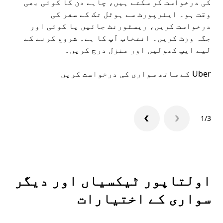
کی درخواست کر سکتے ہیں، چاہے دن کا کوئی بھی
وقت ہو۔ ایئرپورٹ سے ہوٹل تک کے سفر کی
ملا
درخواست کریں، ریسٹورنٹ جائیں یا کوئی اور
جگہ وزٹ کریں۔ انتخاب آپ کا ہے۔ شروع کرنے کے
لیے ایپ کھولیں اور منزل درج کریں۔
میں
Uber کے ساتھ سواری کی درخواست کریں
Uber ایپ
1/3
اولتاپور ٹیکسیاں اور دیگر
سواری کے اختیارات