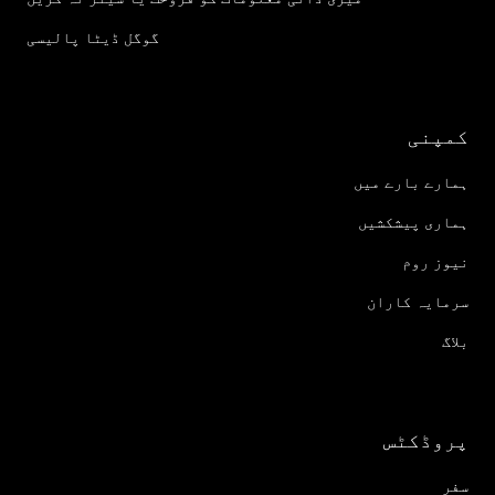
گوگل ڈیٹا پالیسی
کمپنی
ہمارے بارے میں
ہماری پیشکشیں
نیوز روم
سرمایہ کاران
بلاگ
پروڈکٹس
سفر