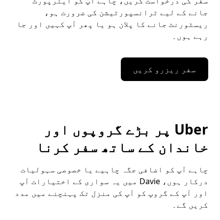
سفر کی درخواست کریں، چاہے آپ کو ایئرپورٹ
جانے کے لیے ٹرانسپورٹیشن کی ضرورت ہو،
ریسٹورنٹ جانے کا پلان ہو یا پھر آپ کہیں اور جا
رہے ہوں۔
سفر ریزرو کریں
Uber پر بڑے گروپوں اور
خاندان کے ساتھ سفر کرنا
چاہے آپ کو اضافی جگہ چاہیے یا خصوصی سہولیات
درکار ہوں، Davie میں یہ سواری کے اختیارات آپ
اور آپ کے گروپ کو آپ کی منزل تک پہنچنے میں مدد
کریں گے۔