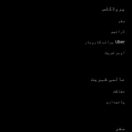
پروڈکٹس
سفر
ڈرائیو
Uber برائے کاروبار
اوبر فریٹ
عالمی شہریت
حفاظت
پائیداری
سفر