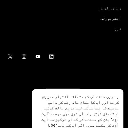
ریزرو کریں
ایئرپورٹس
شہر
یہ ویب سائٹ آپ کو متعلقہ اشتہارات پیش
کرنے اور آپ کا مقام یاد رکھ کر ذاتی
نوعیت کا بنانے کے لیے فریق ثالث کوکیز
استعمال کرتی ہے۔ آپ ذیل میں موجود 'آپٹ
آؤٹ' بٹن کو منتخب کر کے ان کوکیز سے آپٹ
.Uber Technologies Inc
2026
©
آؤٹ کر سکتے ہیں۔ اگر آپ کے پاس Uber