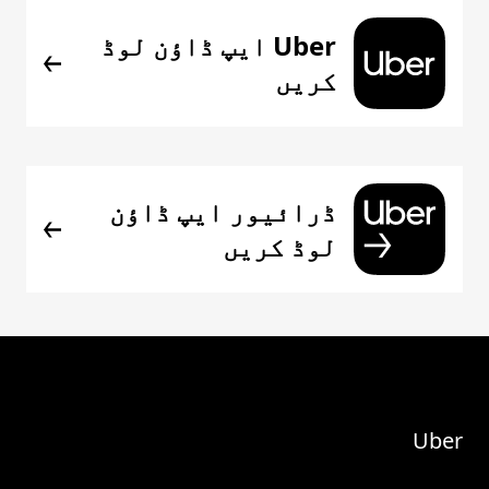
Uber ایپ ڈاؤن لوڈ
کریں
ڈرائیور ایپ ڈاؤن
لوڈ کریں
Uber