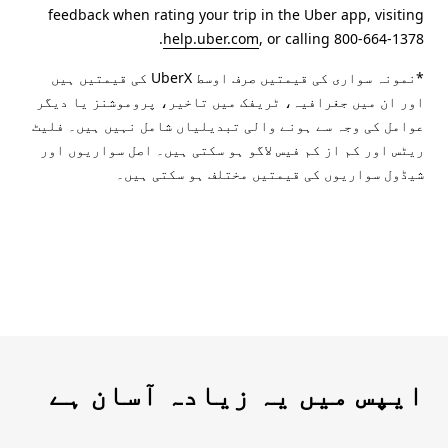
feedback when rating your trip in the Uber app, visiting
help.uber.com
, or calling 800-664-1378.
*نمونہ سواری کی قیمتیں صرف اوسط UberX کی قیمتیں ہیں
اور ان میں جغرافیہ، ٹریفک میں تاخیر، پروموشنز یا دیگر
عوامل کی وجہ سے ہونے والی تبدیلیاں شامل نہیں ہیں۔ فلیٹ
ریٹس اور کم از کم فیس لاگو ہو سکتی ہیں۔ اصل سواریوں اور
شیڈول سواریوں کی قیمتیں مختلف ہو سکتی ہیں۔
ایپس میں یہ زیادہ آسان ہے