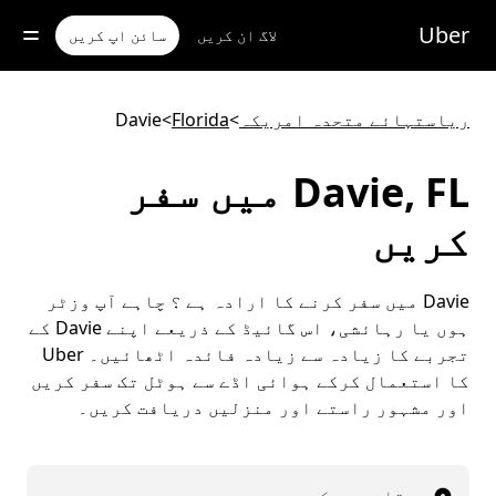
رکزی
واد
Uber
لاگ ان کریں
سائن اپ کریں
ر
ائیں
ریاستہائے متحدہ امریکہ
>
Florida
>
Davie
Davie, FL میں سفر
کریں
Davie میں سفر کرنے کا ارادہ ہے ؟ چاہے آپ وزٹر
ہوں یا رہائشی، اس گائیڈ کے ذریعے اپنے Davie کے
تجربے کا زیادہ سے زیادہ فائدہ اٹھائیں۔ Uber
کا استعمال کرکے ہوائی اڈے سے ہوٹل تک سفر کریں
اور مشہور راستے اور منزلیں دریافت کریں۔