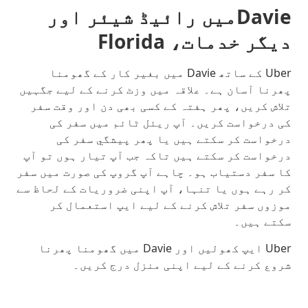
Davieمیں رائیڈ شیئر اور
دیگر خدمات، Florida
Uber کے ساتھ Davie میں بغیر کار کے گھومنا
پھرنا آسان ہے۔ علاقہ میں وزٹ کرنے کے لیے جگہیں
تلاش کریں، پھر ہفتہ کے کسی بھی دن اور وقت سفر
کی درخواست کریں۔ آپ ریئل ٹائم میں سفر کی
درخواست کر سکتے ہیں یا پھر پیشگي سفر کی
درخواست کر سکتے ہیں تاکہ جب آپ تیار ہوں تو آپ
کا سفر دستیاب ہو۔ چاہے آپ گروپ کی صورت میں سفر
کر رہے ہوں یا تنہا، آپ اپنی ضروریات کے لحاظ سے
موزوں سفر تلاش کرنے کے لیے ایپ استعمال کر
سکتے ہیں۔
Uber ایپ کھولیں اور Davie میں گھومنا پھرنا
شروع کرنے کے لیے اپنی منزل درج کریں۔