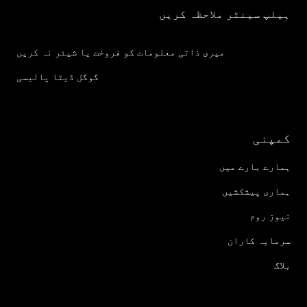
ہیلپ سینٹر ملاحظہ کریں
میری ذاتی معلومات کو فروخت یا شیئر نہ کریں
گوگل ڈیٹا پالیسی
کمپنی
ہمارے بارے میں
ہماری پیشکشیں
نیوز روم
سرمایہ کاران
بلاگ