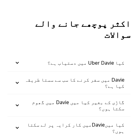
اکثر پوچھے جانے والے
سوالات
کیا Uber Davie میں دستیاب ہے؟
Davie میں سفر کرنے کا سب سے سستا طریقہ
کیا ہے؟
گاڑی کے بغیر کیا میں Davie میں گھوم
سکتا ہوں؟
کیا میںDavieمیں کار کرایہ پر لے سکتا
ہوں؟