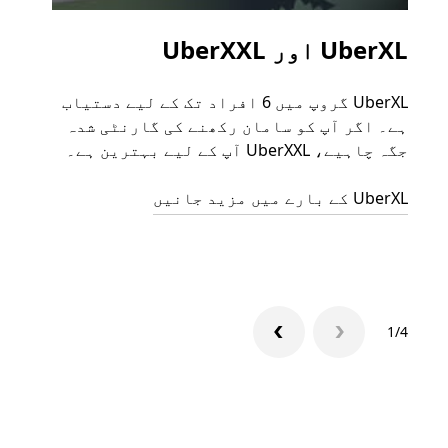
UberXL اور UberXXL
گرو
UberXL گروپ میں 6 افراد تک کے لیے دستیاب
جب آپ
ہے۔ اگر آپ کو سامان رکھنے کی گارنٹی شدہ
رائیڈ
جگہ چاہیے، UberXXL آپ کے لیے بہترین ہے۔
مرضی 
سکتا
UberXL کے بارے میں مزید جانیں
گروپ 
1/4