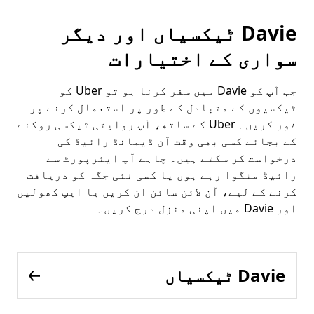
Davie ٹیکسیاں اور دیگر
سواری کے اختیارات
جب آپ کو Davie میں سفر کرنا ہو تو Uber کو
ٹیکسیوں کے متبادل کے طور پر استعمال کرنے پر
غور کریں۔ Uber کے ساتھ، آپ روایتی ٹیکسی روکنے
کے بجائے کسی بھی وقت آن ڈیمانڈ رائیڈ کی
درخواست کر سکتے ہیں۔ چاہے آپ ایئرپورٹ سے
رائیڈ منگوا رہے ہوں یا کسی نئی جگہ کو دریافت
کرنے کے لیے، آن لائن سائن ان کریں یا ایپ کھولیں
اور Davie میں اپنی منزل درج کریں۔
Davie ٹیکسیاں