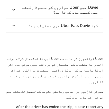
Davie میں Uber سواروں کو محفوظ رکھنے
میں کیسے مدد کرتا ہے؟
کیا Uber Eats Davie میں دستیاب ہے؟
Uber ڈرائیورز کی جانب سے Uber ایپ کا استعمال کرتے ہوئے
الکحل یا منشیات کے استعمال کو برداشت نہیں کرتی ہے۔ اگر
آپ کا ماننا ہو کہ آپ کا ڈرائیور منشیات یا الکحل کے اثر
میں ہے تو براہِ کرم ڈرائیور کو فوری طور پر ٹرپ ختم کرنے
کا کہیں۔
کمرشل گاڑیوں پر اضافی ریاستی حکومت کے ٹیکسز لگ سکتے ہیں
جو ٹول کے علاوہ ہوں گے۔
After the driver has ended the trip, please report any