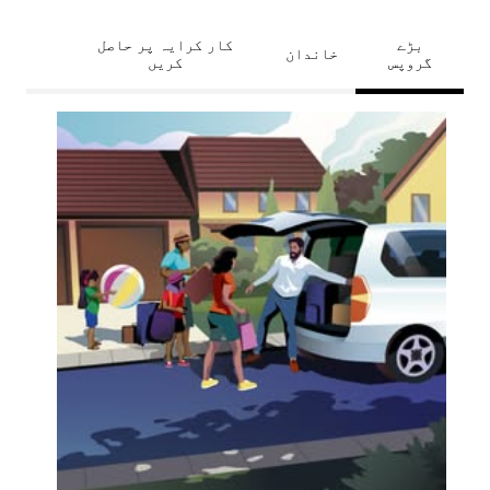
بڑے
کار کرایہ پر حاصل
خاندان
گروپس
کریں