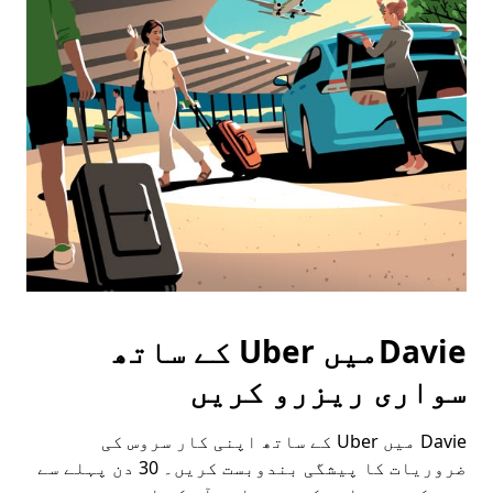
Davieمیں Uber کے ساتھ
سواری ریزرو کریں
Davie میں Uber کے ساتھ اپنی کار سروس کی
ضروریات کا پیشگی بندوبست کریں۔ 30 دن پہلے سے