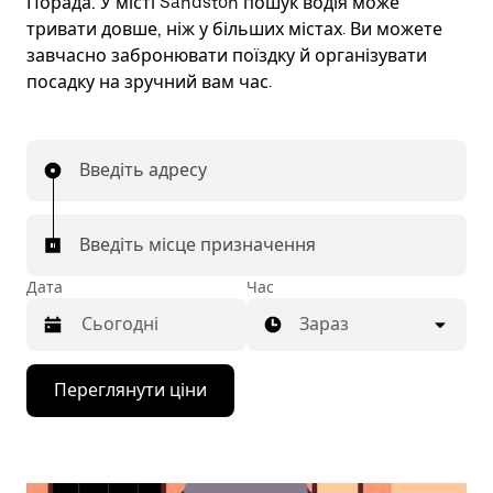
Порада.
У місті Sandston пошук водія може
тривати довше, ніж у більших містах. Ви можете
завчасно забронювати поїздку й організувати
посадку на зручний вам час.
Введіть адресу
Введіть місце призначення
Дата
Час
Зараз
Натисніть
Переглянути ціни
клавішу
зі
стрілкою
вниз,
щоб