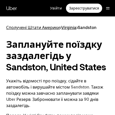
Перейти
до
Uber
Увійти
Зареєструватися
основного
вмісту
Сполучені Штати Америки
>
Virginia
>
Sandston
Заплануйте поїздку
заздалегідь у
Sandston, United States
Укажіть відомості про поїздку, сідайте в
автомобіль і вирушайте містом Sandston. Також
поїздку можна завчасно запланувати завдяки
Uber Резерв. Забронювати її можна за 90 днів
заздалегідь.