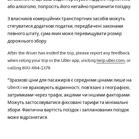
або алкоголю, попросіть його негайно припинити поїздку.
З власників комерційних транспортних засобів можуть
стягуватися додаткові податки, передбачені законами
певного штату, сума яких може перевищувати розмір
дорожнього збору.
After the driver has ended the trip, please report any feedback
when rating your trip in the Uber app, visiting
help.uber.com
, or
calling 800-664-1378.
*Зразкові ціни для пасажирів є середніми цінами лише на
UberX і не враховують відмінності, пов’язані з географією,
затримками через трафік, акціями чи іншими факторами.
Можуть застосовуватися фіксовані тарифи та мінімальні
збори. Фактична вартість поїздок і запланованих поїздок
може відрізнятися.