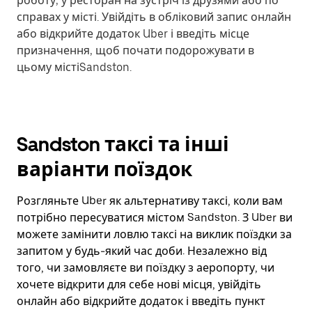
роботу, у ресторан на зустріч із друзями або по
справах у місті. Увійдіть в обліковий запис онлайн
або відкрийте додаток Uber і введіть місце
призначення, щоб почати подорожувати в
цьому містіSandston.
Sandston таксі та інші
варіанти поїздок
Розгляньте Uber як альтернативу таксі, коли вам
потрібно пересуватися містом Sandston. З Uber ви
можете замінити ловлю таксі на виклик поїздки за
запитом у будь-який час доби. Незалежно від
того, чи замовляєте ви поїздку з аеропорту, чи
хочете відкрити для себе нові місця, увійдіть
онлайн або відкрийте додаток і введіть пункт