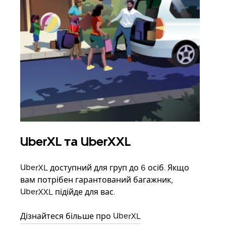
UberXL та UberXXL
Гр
UberXL доступний для груп до 6 осіб. Якщо
Коли
вам потрібен гарантований багажник,
своє
UberXXL підійде для вас.
влас
Дізнайтеся більше про UberXL
Дізн