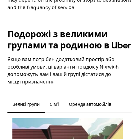
may depend on the proximity of stops to destinations
and the frequency of service.
Подорожі з великими
групами та родиною в Uber
Якщо вам потрібен додатковий простір або
особливі умови, ці варіанти поїздок у Norwich
допоможуть вам і вашій групі дістатися до
місця призначення.
Великі групи
Сім’ї
Оренда автомобілів