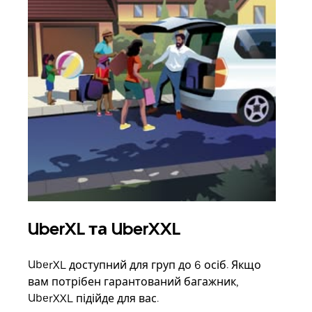
UberXL та UberXXL
Гр
UberXL доступний для груп до 6 осіб. Якщо
Коли
вам потрібен гарантований багажник,
своє
UberXXL підійде для вас.
влас