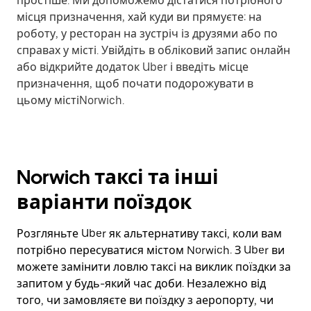
простіше. Ми допоможемо дістатися потрібного
місця призначення, хай куди ви прямуєте: на
роботу, у ресторан на зустріч із друзями або по
справах у місті. Увійдіть в обліковий запис онлайн
або відкрийте додаток Uber і введіть місце
призначення, щоб почати подорожувати в
цьому містіNorwich.
Norwich таксі та інші
варіанти поїздок
Розгляньте Uber як альтернативу таксі, коли вам
потрібно пересуватися містом Norwich. З Uber ви
можете замінити ловлю таксі на виклик поїздки за
запитом у будь-який час доби. Незалежно від
того, чи замовляєте ви поїздку з аеропорту, чи