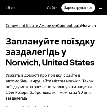
Перейти
до
Uber
Увійти
Зареєструватися
основного
вмісту
Сполучені Штати Америки
>
Connecticut
>
Norwich
Заплануйте поїздку
заздалегідь у
Norwich, United States
Укажіть відомості про поїздку, сідайте в
автомобіль і вирушайте містом Norwich. Також
поїздку можна завчасно запланувати завдяки
Uber Резерв. Забронювати її можна за 90 днів
заздалегідь.