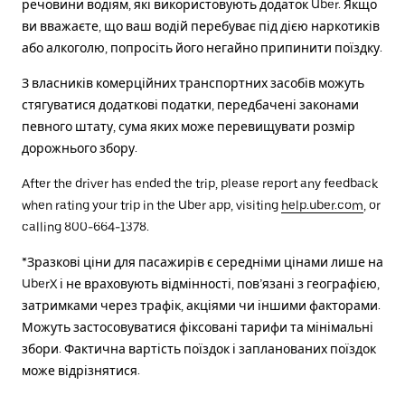
речовини водіям, які використовують додаток Uber. Якщо
ви вважаєте, що ваш водій перебуває під дією наркотиків
або алкоголю, попросіть його негайно припинити поїздку.
З власників комерційних транспортних засобів можуть
стягуватися додаткові податки, передбачені законами
певного штату, сума яких може перевищувати розмір
дорожнього збору.
After the driver has ended the trip, please report any feedback
when rating your trip in the Uber app, visiting
help.uber.com
, or
calling 800-664-1378.
*Зразкові ціни для пасажирів є середніми цінами лише на
UberX і не враховують відмінності, пов’язані з географією,
затримками через трафік, акціями чи іншими факторами.
Можуть застосовуватися фіксовані тарифи та мінімальні
збори. Фактична вартість поїздок і запланованих поїздок
може відрізнятися.