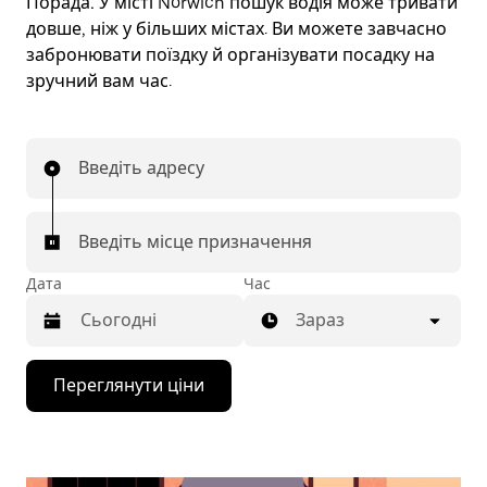
Порада.
У місті Norwich пошук водія може тривати
довше, ніж у більших містах. Ви можете завчасно
забронювати поїздку й організувати посадку на
зручний вам час.
Введіть адресу
Введіть місце призначення
Дата
Час
Зараз
Натисніть
Переглянути ціни
клавішу
зі
стрілкою
вниз,
щоб