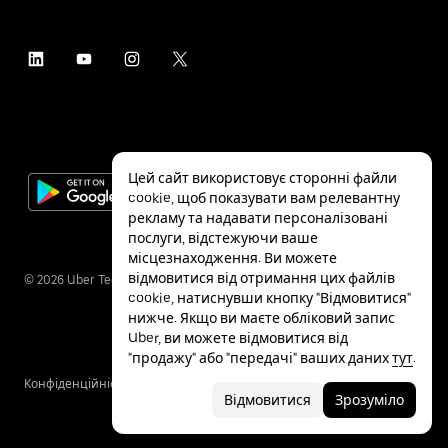
Цей сайт використовує сторонні файли
cookie, щоб показувати вам релевантну
рекламу та надавати персоналізовані
послуги, відстежуючи ваше
місцезнаходження. Ви можете
відмовитися від отримання цих файлів
©
2026
Uber Technologies Inc.
cookie, натиснувши кнопку "Відмовитися"
нижче. Якщо ви маєте обліковий запис
Uber, ви можете відмовитися від
"продажу" або "передачі" ваших даних
тут
.
Конфіденційність
Спеціальні можливості
Умови
Відмовитися
Зрозуміло