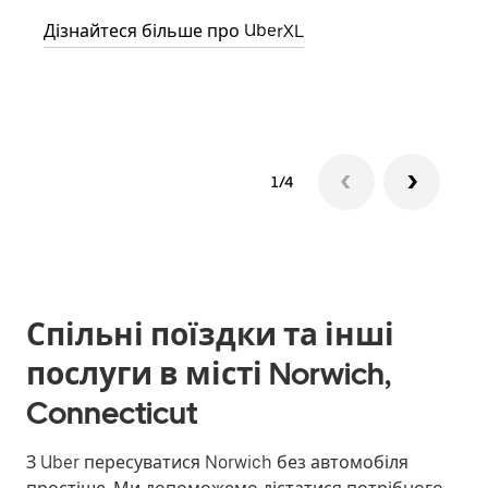
Дізнайтеся більше про UberXL
Дізн
1/4
Спільні поїздки та інші
послуги в місті Norwich,
Connecticut
З Uber пересуватися Norwich без автомобіля