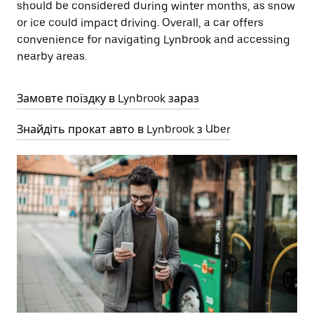
should be considered during winter months, as snow
or ice could impact driving. Overall, a car offers
convenience for navigating Lynbrook and accessing
nearby areas.
Замовте поїздку в Lynbrook зараз
Знайдіть прокат авто в Lynbrook з Uber