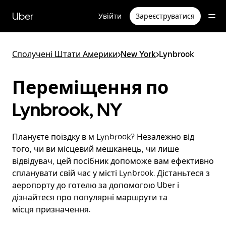
Перейти
до
Uber
Увійти
Зареєструватися
основного
вмісту
Сполучені Штати Америки
>
New York
>
Lynbrook
Переміщення по
Lynbrook, NY
Плануєте поїздку в м Lynbrook? Незалежно від
того, чи ви місцевий мешканець, чи лише
відвідувач, цей посібник допоможе вам ефективно
спланувати свій час у місті Lynbrook. Дістаньтеся з
аеропорту до готелю за допомогою Uber і
дізнайтеся про популярні маршрути та
місця призначення.