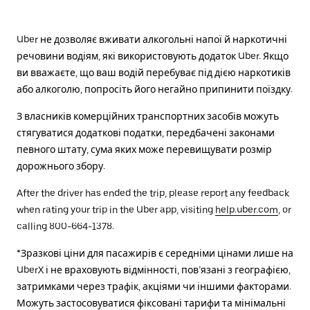
Uber не дозволяє вживати алкогольні напої й наркотичні
речовини водіям, які використовують додаток Uber. Якщо
ви вважаєте, що ваш водій перебуває під дією наркотиків
або алкоголю, попросіть його негайно припинити поїздку.
З власників комерційних транспортних засобів можуть
стягуватися додаткові податки, передбачені законами
певного штату, сума яких може перевищувати розмір
дорожнього збору.
After the driver has ended the trip, please report any feedback
when rating your trip in the Uber app, visiting
help.uber.com
, or
calling 800-664-1378.
*Зразкові ціни для пасажирів є середніми цінами лише на
UberX і не враховують відмінності, пов’язані з географією,
затримками через трафік, акціями чи іншими факторами.
Можуть застосовуватися фіксовані тарифи та мінімальні