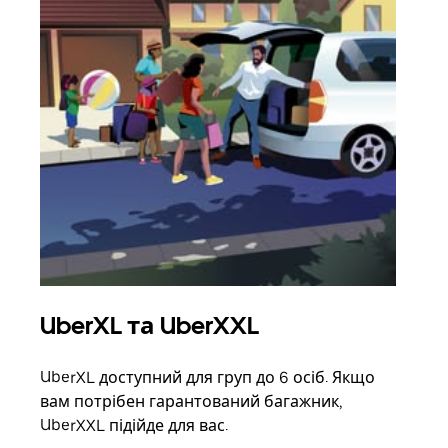
UberXL та UberXXL
Гр
UberXL доступний для груп до 6 осіб. Якщо
Коли
вам потрібен гарантований багажник,
своє
UberXXL підійде для вас.
влас