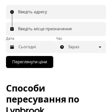
Введіть адресу
Введіть місце призначення
Дата
Час
Зараз
Натисніть
Переглянути ціни
клавішу
зі
стрілкою
вниз,
щоб
Способи
відкрити
календар
і
пересування по
вибрати
дату.
Lynbrook
Щоб