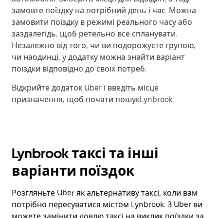
замовте поїздку на потрібний день і час. Можна
замовити поїздку в режимі реального часу або
заздалегідь, щоб ретельно все спланувати.
Незалежно від того, чи ви подорожуєте групою,
чи наодинці, у додатку можна знайти варіант
поїздки відповідно до своїх потреб.
Відкрийте додаток Uber і введіть місце
призначення, щоб почати пошукLynbrook.
Lynbrook таксі та інші
варіанти поїздок
Розгляньте Uber як альтернативу таксі, коли вам
потрібно пересуватися містом Lynbrook. З Uber ви
можете замінити ловлю таксі на виклик поїздки за