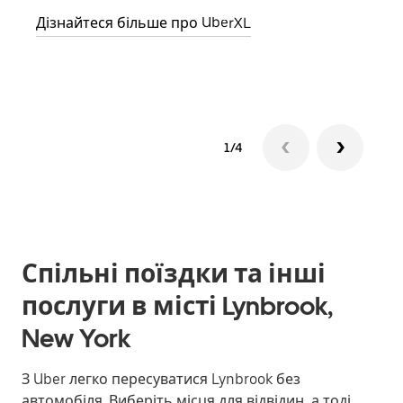
Дізнайтеся більше про UberXL
Дізн
1/4
Спільні поїздки та інші
послуги в місті Lynbrook,
New York
З Uber легко пересуватися Lynbrook без
автомобіля. Виберіть місця для відвідин, а тоді