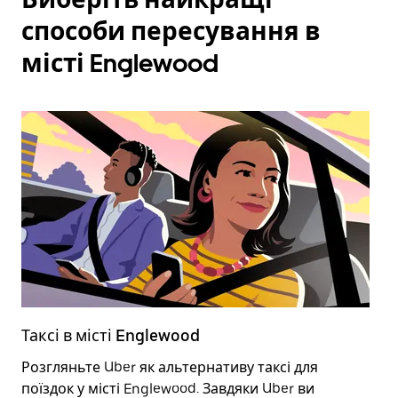
способи пересування в
місті Englewood
Таксі в місті Englewood
Е
Розгляньте Uber як альтернативу таксі для
В
поїздок у місті Englewood. Завдяки Uber ви
д