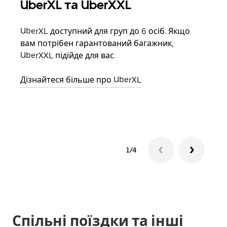
UberXL та UberXXL
Гр
UberXL доступний для груп до 6 осіб. Якщо
Коли
вам потрібен гарантований багажник,
своє
UberXXL підійде для вас.
влас
Дізнайтеся більше про UberXL
Дізн
1/4
Спільні поїздки та інші