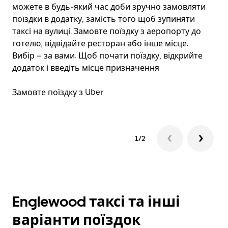
можете в будь-який час доби зручно замовляти
е
поїздки в додатку, замість того щоб зупиняти
ді
таксі на вулиці. Замовте поїздку з аеропорту до
готелю, відвідайте ресторан або інше місце.
Д
Вибір – за вами. Щоб почати поїздку, відкрийте
додаток і введіть місце призначення.
Замовте поїздку з Uber
1/2
Englewood таксі та інші
варіанти поїздок