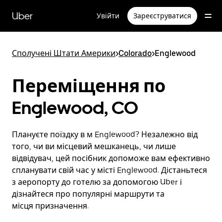
Перейти
до
Uber
Увійти
Зареєструватися
основного
вмісту
Сполучені Штати Америки
>
Colorado
>
Englewood
Переміщення по
Englewood, CO
Плануєте поїздку в м Englewood? Незалежно від
того, чи ви місцевий мешканець, чи лише
відвідувач, цей посібник допоможе вам ефективно
спланувати свій час у місті Englewood. Дістаньтеся
з аеропорту до готелю за допомогою Uber і
дізнайтеся про популярні маршрути та
місця призначення.