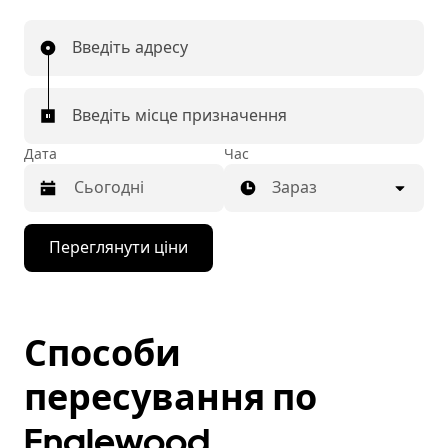
Введіть адресу
Введіть місце призначення
Дата
Час
Зараз
Натисніть
Переглянути ціни
клавішу
зі
стрілкою
вниз,
щоб
Способи
відкрити
календар
і
пересування по
вибрати
дату.
Englewood
Щоб