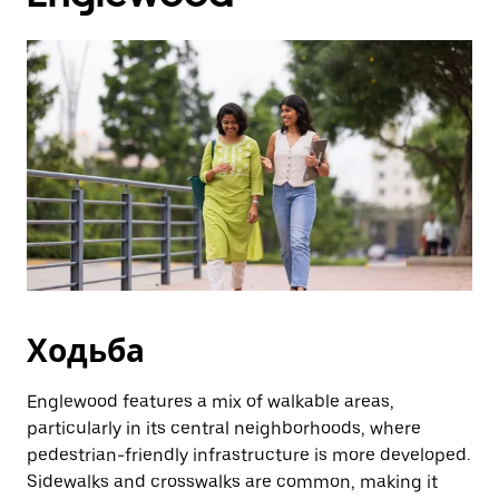
закрити
календар,
натисніть
клавішу
ESC.
Ходьба
Englewood features a mix of walkable areas,
particularly in its central neighborhoods, where
pedestrian-friendly infrastructure is more developed.
Sidewalks and crosswalks are common, making it