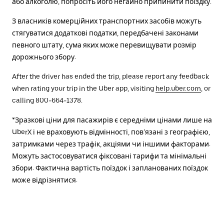
або алкоголю, попросіть його негайно припинити поїздку.
З власників комерційних транспортних засобів можуть
стягуватися додаткові податки, передбачені законами
певного штату, сума яких може перевищувати розмір
дорожнього збору.
After the driver has ended the trip, please report any feedback
when rating your trip in the Uber app, visiting
help.uber.com
, or
calling 800-664-1378.
*Зразкові ціни для пасажирів є середніми цінами лише на
UberX і не враховують відмінності, пов’язані з географією,
затримками через трафік, акціями чи іншими факторами.
Можуть застосовуватися фіксовані тарифи та мінімальні
збори. Фактична вартість поїздок і запланованих поїздок
може відрізнятися.