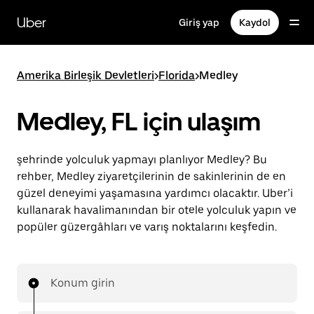
Ana
içeriğe
Uber
Giriş yap
Kaydol
gidin
Amerika Birleşik Devletleri
>
Florida
>
Medley
Medley, FL için ulaşım
şehrinde yolculuk yapmayı planlıyor Medley? Bu
rehber, Medley ziyaretçilerinin de sakinlerinin de en
güzel deneyimi yaşamasına yardımcı olacaktır. Uber’i
kullanarak havalimanından bir otele yolculuk yapın ve
popüler güzergâhları ve varış noktalarını keşfedin.
Konum girin