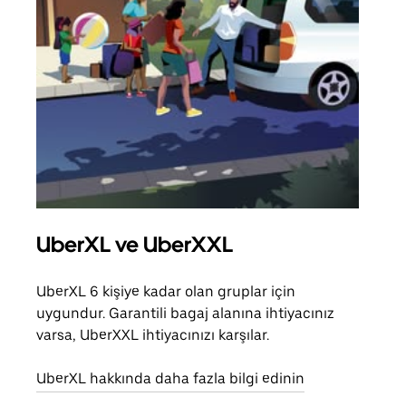
UberXL ve UberXXL
Gru
UberXL 6 kişiye kadar olan gruplar için
Arkad
uygundur. Garantili bagaj alanına ihtiyacınız
yolc
varsa, UberXXL ihtiyacınızı karşılar.
alım 
UberXL hakkında daha fazla bilgi edinin
Grup