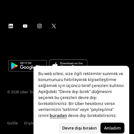
Bu web sitesi, size ilgili reklamlar sunmak ve
konumunuzu hatırlayarak kişiselleştirme
sağlamak için üçüncü taraf çerezleri kullanır.
Aşağıdaki “Devre dışı bırak” düğmesini
©
2026
Uber Technologies Inc.
seçerek bu çerezleri devre dışı
bırakabilirsiniz. Bir Uber hesabınız varsa
verilerinizin “satılma” veya “paylaşılma”
iznini
buradan
devre dışı bırakabilirsiniz.
Gizlilik
Erişilebilirlik
Hükümler ve Koşullar
Devre dışı bırakın
Anladım