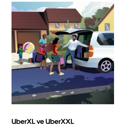
UberXL ve UberXXL
Gru