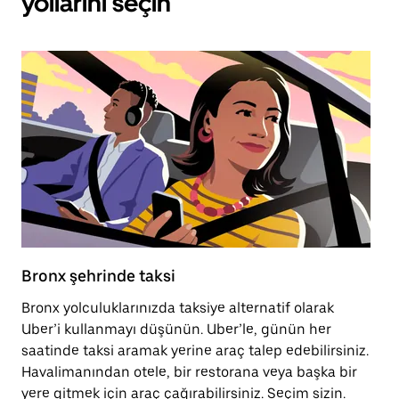
yollarını seçin
Bronx şehrinde taksi
B
Bronx yolculuklarınızda taksiye alternatif olarak
Sc
Uber’i kullanmayı düşünün. Uber’le, günün her
he
saatinde taksi aramak yerine araç talep edebilirsiniz.
ge
Havalimanından otele, bir restorana veya başka bir
yere gitmek için araç çağırabilirsiniz. Seçim sizin.
Ki