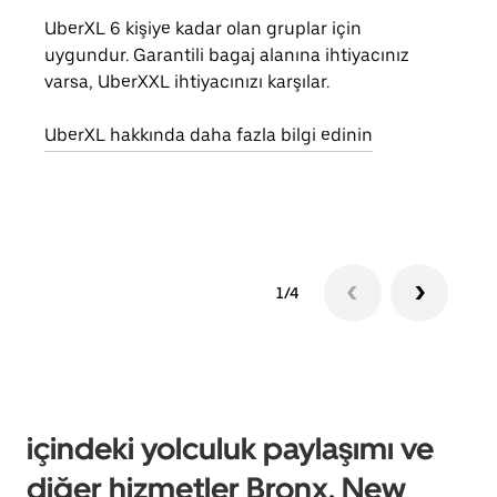
UberXL 6 kişiye kadar olan gruplar için
Arkad
uygundur. Garantili bagaj alanına ihtiyacınız
yolc
varsa, UberXXL ihtiyacınızı karşılar.
alım 
UberXL hakkında daha fazla bilgi edinin
Grup
edin
1/4
içindeki yolculuk paylaşımı ve
diğer hizmetler Bronx, New