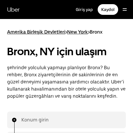
Ana
içeriğe
Uber
Giriş yap
Kaydol
gidin
Amerika Birleşik Devletleri
>
New York
>
Bronx
Bronx, NY için ulaşım
şehrinde yolculuk yapmayı planlıyor Bronx? Bu
rehber, Bronx ziyaretçilerinin de sakinlerinin de en
güzel deneyimi yaşamasına yardımcı olacaktır. Uber’i
kullanarak havalimanından bir otele yolculuk yapın ve
popüler güzergâhları ve varış noktalarını keşfedin.
Konum girin