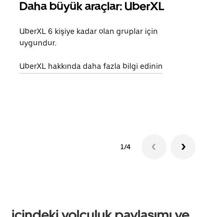
Daha büyük araçlar: UberXL
Gru
UberXL 6 kişiye kadar olan gruplar için
Arkad
uygundur.
yolc
alım 
UberXL hakkında daha fazla bilgi edinin
Grup
edin
1/4
içindeki yolculuk paylaşımı ve