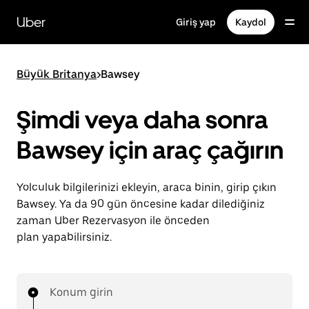
Ana
içeriğe
Uber
Giriş yap
Kaydol
gidin
Büyük Britanya
>
Bawsey
Şimdi veya daha sonra
Bawsey için araç çağırın
Yolculuk bilgilerinizi ekleyin, araca binin, girip çıkın
Bawsey. Ya da 90 gün öncesine kadar dilediğiniz
zaman Uber Rezervasyon ile önceden
plan yapabilirsiniz.
Konum girin