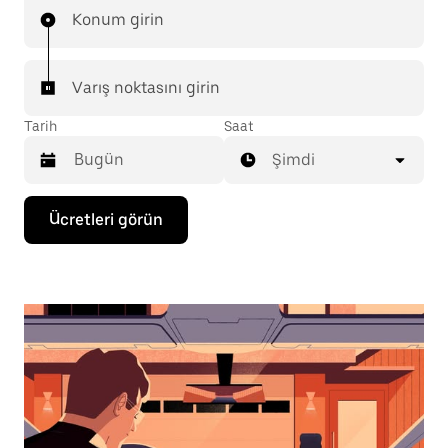
Konum girin
Varış noktasını girin
Tarih
Saat
Şimdi
Takvimle
Ücretleri görün
etkileşime
geçmek
ve
bir
tarih
seçmek
için
aşağı
ok
tuşuna
basın.
Takvimi
kapatmak