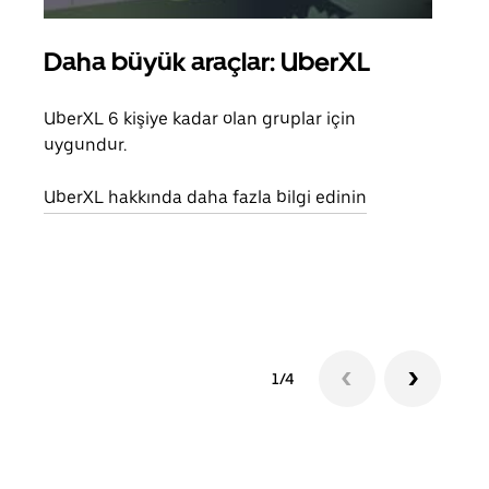
Daha büyük araçlar: UberXL
Gru
UberXL 6 kişiye kadar olan gruplar için
Arkad
uygundur.
yolc
alım 
UberXL hakkında daha fazla bilgi edinin
Grup
edin
1/4