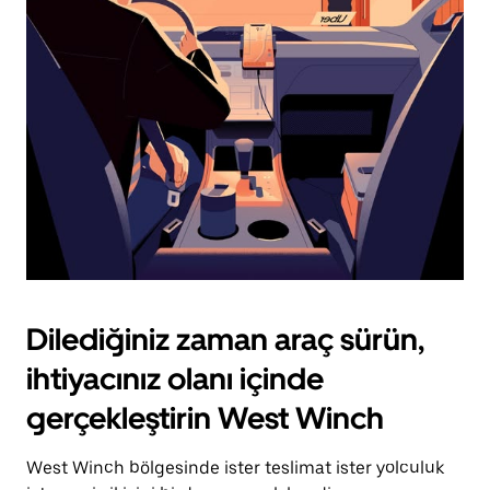
için
escape
tuşuna
basın.
Dilediğiniz zaman araç sürün,
ihtiyacınız olanı içinde
gerçekleştirin West Winch
West Winch bölgesinde ister teslimat ister yolculuk