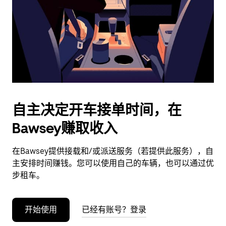
日
期。
按
退
出
键
可
关
闭
自主决定开车接单时间，在
日
Bawsey赚取收入
历。
在Bawsey提供接载和/或派送服务（若提供此服务），自
主安排时间赚钱。您可以使用自己的车辆，也可以通过优
步租车。
开始使用
已经有账号？登录