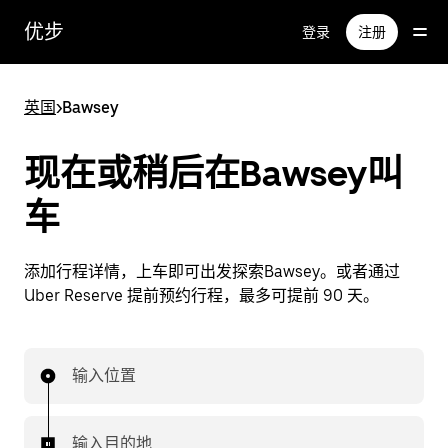
跳
优步
登录
注册
至
主
要
英国
>
Bawsey
内
容
现在或稍后在Bawsey叫
车
添加行程详情，上车即可出发探索Bawsey。或者通过
Uber Reserve 提前预约行程，最多可提前 90 天。
输入位置
输入目的地