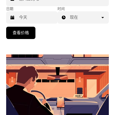
日期
时间
现在
按
查看价格
向
下
箭
头
键
可
浏
览
日
历
并
选
择