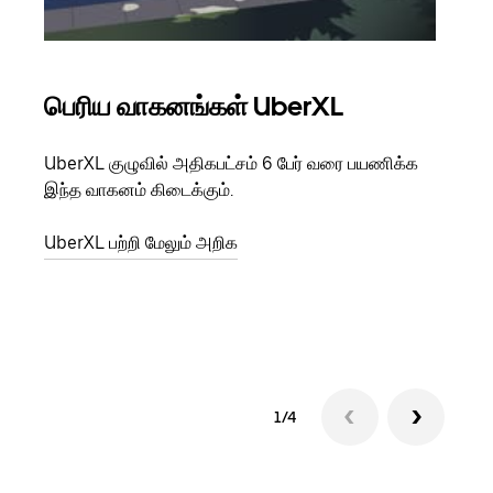
பெரிய வாகனங்கள் UberXL
கு
UberXL குழுவில் அதிகபட்சம் 6 பேர் வரை பயணிக்க
நீங்க
இந்த வாகனம் கிடைக்கும்.
உங்க
ஒவ்வ
UberXL பற்றி மேலும் அறிக
இறக்
குழு
1/4