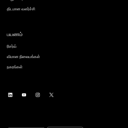
திடமான வளர்ச்சி
பயணம்
ரிசர்வ்
விமான நிலையங்கள்
நகரங்கள்