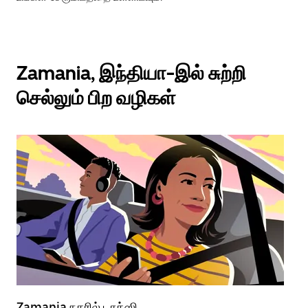
Zamania, இந்தியா-இல் சுற்றி
செல்லும் பிற வழிகள்
Zamania நகரில் டாக்ஸி
Za