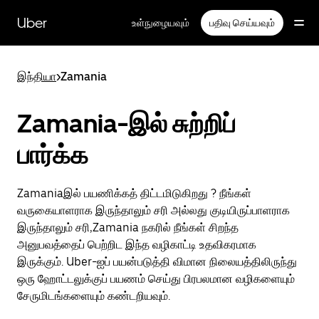
முதன்மைப்
பக்கத்திற்குச்
Uber
உள்நுழையவும்
பதிவு செய்யவும்
செல்லவும்
இந்தியா
>
Zamania
Zamania-இல் சுற்றிப்
பார்க்க
Zamaniaஇல் பயணிக்கத் திட்டமிடுகிறது ? நீங்கள்
வருகையாளராக இருந்தாலும் சரி அல்லது குடியிருப்பாளராக
இருந்தாலும் சரி,Zamania நகரில் நீங்கள் சிறந்த
அனுபவத்தைப் பெற்றிட இந்த வழிகாட்டி உதவிகரமாக
இருக்கும். Uber-ஐப் பயன்படுத்தி விமான நிலையத்திலிருந்து
ஒரு ஹோட்டலுக்குப் பயணம் செய்து பிரபலமான வழிகளையும்
சேருமிடங்களையும் கண்டறியவும்.