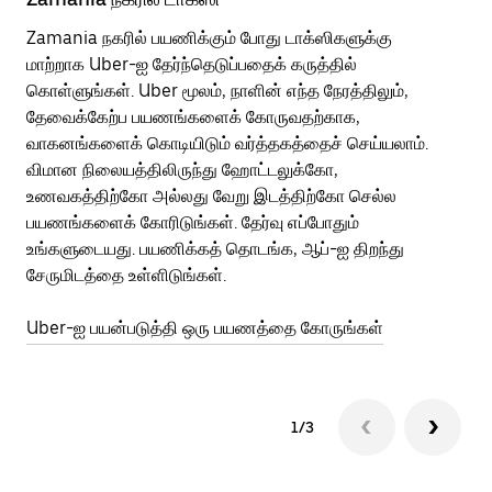
Zamania நகரில் பயணிக்கும் போது டாக்ஸிகளுக்கு
பொ
மாற்றாக Uber-ஐ தேர்ந்தெடுப்பதைக் கருத்தில்
வி
கொள்ளுங்கள். Uber மூலம், நாளின் எந்த நேரத்திலும்,
பய
தேவைக்கேற்ப பயணங்களைக் கோருவதற்காக,
அர
வாகனங்களைக் கொடியிடும் வர்த்தகத்தைச் செய்யலாம்.
Ub
விமான நிலையத்திலிருந்து ஹோட்டலுக்கோ,
பக
உணவகத்திற்கோ அல்லது வேறு இடத்திற்கோ செல்ல
அல
பயணங்களைக் கோரிடுங்கள். தேர்வு எப்போதும்
இன
உங்களுடையது. பயணிக்கத் தொடங்க, ஆப்-ஐ திறந்து
சேருமிடத்தை உள்ளிடுங்கள்.
Ub
Uber-ஐ பயன்படுத்தி ஒரு பயணத்தை கோருங்கள்
1/3