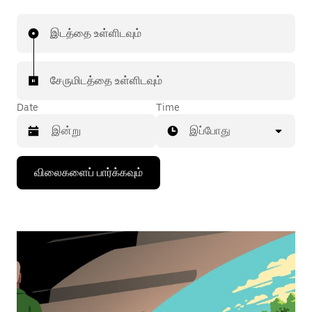
இடத்தை உள்ளிடவும்
சேருமிடத்தை உள்ளிடவும்
Date
Time
இப்போது
கீழ்நோக்கிய
விலைகளைப் பார்க்கவும்
அம்புக்குறியை
அழுத்தி
நாட்காட்டியைத்
தொடர்புகொள்ளவும்,
தேதியைத்
தேர்ந்தெடுக்கவும்.
நாட்காட்டியை
மூட
எஸ்கேப்
பொத்தான்
அழுத்தவும்.