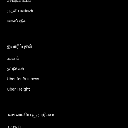
செய்திக் கூடம்
முதலீட்டாளர்கள்
வலைப்பதிவு
தயாரிப்புகள்
பயணம்
ஓட்டுங்கள்
Uber for Business
Uber Freight
உலகளாவிய குடியுரிமை
பாதுகாப்பு