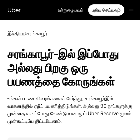
முதன்மைப்
பக்கத்திற்குச்
Uber
உள்நுழையவும்
பதிவு செய்யவும்
செல்லவும்
இந்தியா
>
சரங்காபூர்
சரங்காபூர்-இல் இப்போது
அல்லது பிறகு ஒரு
பயணத்தை கோருங்கள்
உங்கள் பயண விவரங்களைச் சேர்த்து, சரங்காபூர்இல்
வாகனத்தில் ஏறிப் பயணித்திடுங்கள். அல்லது 90 நாட்களுக்கு
முன்னதாக எப்போது வேண்டுமானாலும் Uber Reserve மூலம்
முன்கூட்டியே திட்டமிடலாம்.