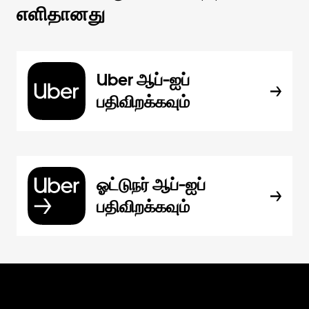
எளிதானது
Uber ஆப்-ஐப்
பதிவிறக்கவும்
ஓட்டுநர் ஆப்-ஐப்
பதிவிறக்கவும்