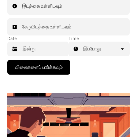
இடத்தை உள்ளிடவும்
சேருமிடத்தை உள்ளிடவும்
Date
Time
இப்போது
கீழ்நோக்கிய
விலைகளைப் பார்க்கவும்
அம்புக்குறியை
அழுத்தி
நாட்காட்டியைத்
தொடர்புகொள்ளவும்,
தேதியைத்
தேர்ந்தெடுக்கவும்.
நாட்காட்டியை
மூட
எஸ்கேப்
பொத்தான்
அழுத்தவும்.