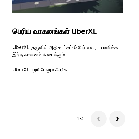
பெரிய வாகனங்கள் UberXL
கு
UberXL குழுவில் அதிகபட்சம் 6 பேர் வரை பயணிக்க
நீங்க
இந்த வாகனம் கிடைக்கும்.
உங்க
ஒவ்வ
UberXL பற்றி மேலும் அறிக
இறக்
குழு
1/4