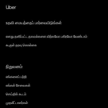
Uber
உதவி மையத்தைப் பார்வையிடுங்கள்
எனது தனிப்பட்ட தகவல்களை விற்கவோ பகிரவோ வேண்டாம்
கூகுள் தரவு கொள்கை
நிறுவனம்
எங்களைப் பற்றி
எங்கள் சேவைகள்
செய்திக் கூடம்
முதலீட்டாளர்கள்