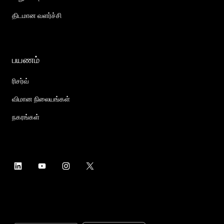
திடமான வளர்ச்சி
பயணம்
ரிசர்வ்
விமான நிலையங்கள்
நகரங்கள்