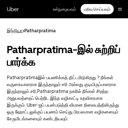
முதன்மைப்
பக்கத்திற்குச்
Uber
உள்நுழையவும்
பதிவு செய்யவும்
செல்லவும்
இந்தியா
>
Patharpratima
Patharpratima-இல் சுற்றிப்
பார்க்க
Patharpratimaஇல் பயணிக்கத் திட்டமிடுகிறது ? நீங்கள்
வருகையாளராக இருந்தாலும் சரி அல்லது குடியிருப்பாளராக
இருந்தாலும் சரி,Patharpratima நகரில் நீங்கள் சிறந்த
அனுபவத்தைப் பெற்றிட இந்த வழிகாட்டி உதவிகரமாக
இருக்கும். Uber-ஐப் பயன்படுத்தி விமான நிலையத்திலிருந்து
ஒரு ஹோட்டலுக்குப் பயணம் செய்து பிரபலமான வழிகளையும்
சேருமிடங்களையும் கண்டறியவும்.