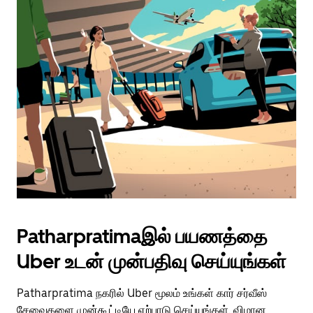
Patharpratimaஇல் பயணத்தை
Uber உடன் முன்பதிவு செய்யுங்கள்
Patharpratima நகரில் Uber மூலம் உங்கள் கார் சர்வீஸ்
சேவைகளை முன்கூட்டியே ஏற்பாடு செய்யுங்கள். விமான