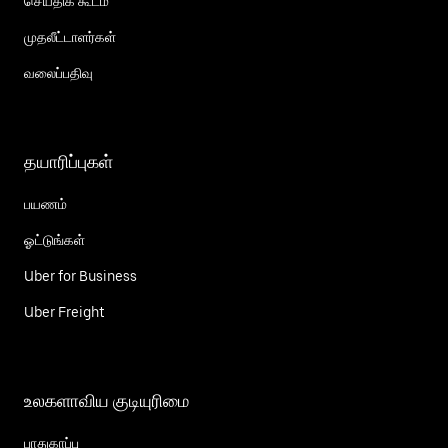
செய்திக் கூடம்
முதலீட்டாளர்கள்
வலைப்பதிவு
தயாரிப்புகள்
பயணம்
ஓட்டுங்கள்
Uber for Business
Uber Freight
உலகளாவிய குடியுரிமை
பாதுகாப்பு