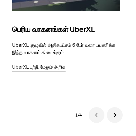
பெரிய வாகனங்கள் UberXL
கு
UberXL குழுவில் அதிகபட்சம் 6 பேர் வரை பயணிக்க
நீங்க
இந்த வாகனம் கிடைக்கும்.
உங்க
ஒவ்வ
UberXL பற்றி மேலும் அறிக
இறக்
குழு
1/4