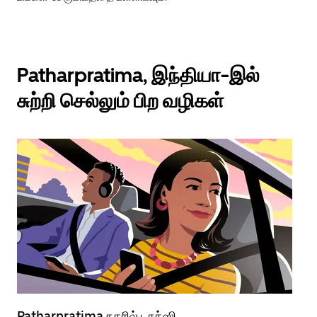
Patharpratima, இந்தியா-இல்
சுற்றி செல்லும் பிற வழிகள்
Patharpratima நகரில் டாக்ஸி
Pa