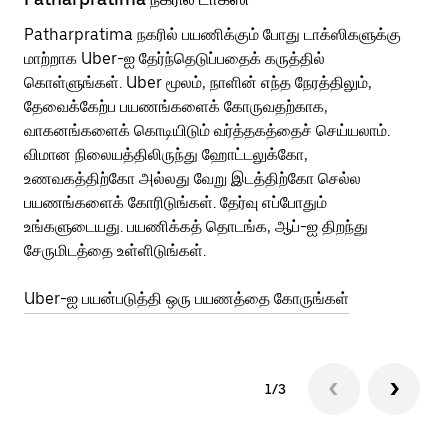
Patharpratima நகரில் பயணிக்கும் போது டாக்ஸிகளுக்கு
பொ
மாற்றாக Uber-ஐ தேர்ந்தெடுப்பதைக் கருத்தில்
வி
கொள்ளுங்கள். Uber மூலம், நாளின் எந்த நேரத்திலும்,
பய
தேவைக்கேற்ப பயணங்களைக் கோருவதற்காக,
அர
வாகனங்களைக் கொடியிடும் வர்த்தகத்தைச் செய்யலாம்.
Ub
விமான நிலையத்திலிருந்து ஹோட்டலுக்கோ,
பக
உணவகத்திற்கோ அல்லது வேறு இடத்திற்கோ செல்ல
அல
பயணங்களைக் கோரிடுங்கள். தேர்வு எப்போதும்
Ub
உங்களுடையது. பயணிக்கத் தொடங்க, ஆப்-ஐ திறந்து
ஐப
சேருமிடத்தை உள்ளிடுங்கள்.
Ub
Uber-ஐ பயன்படுத்தி ஒரு பயணத்தை கோருங்கள்
1/3