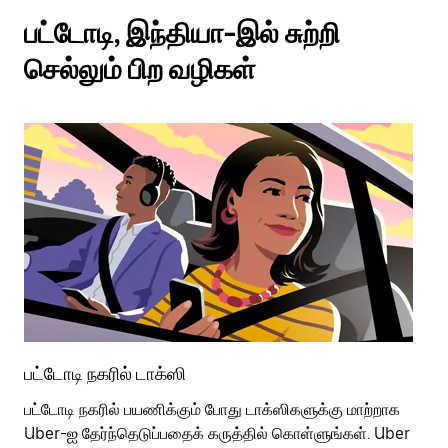
பட்டோடி, இந்தியா-இல் சுற்றி
செல்லும் பிற வழிகள்
பட்டோடி நகரில் டாக்ஸி
பட
பட்டோடி நகரில் பயணிக்கும் போது டாக்ஸிகளுக்கு மாற்றாக
பொ
Uber-ஐ தேர்ந்தெடுப்பதைக் கருத்தில் கொள்ளுங்கள். Uber
வி