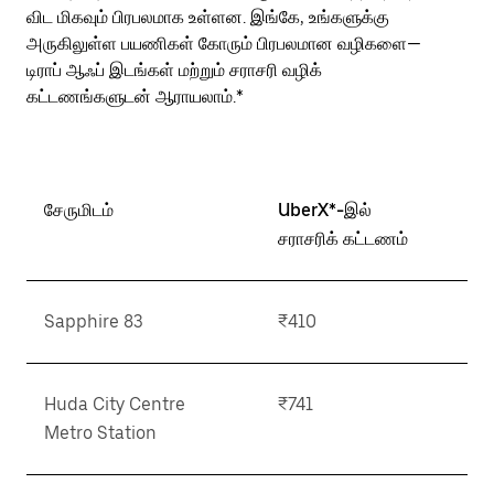
விட மிகவும் பிரபலமாக உள்ளன. இங்கே, உங்களுக்கு
அருகிலுள்ள பயணிகள் கோரும் பிரபலமான வழிகளை—
டிராப் ஆஃப் இடங்கள் மற்றும் சராசரி வழிக்
கட்டணங்களுடன் ஆராயலாம்.*
சேருமிடம்
UberX*-இல்
சராசரிக் கட்டணம்
Sapphire 83
₹410
Huda City Centre
₹741
Metro Station