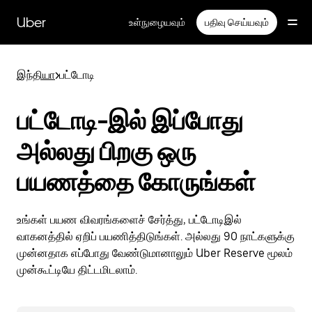
முதன்மைப்
பக்கத்திற்குச்
Uber
உள்நுழையவும்
பதிவு செய்யவும்
செல்லவும்
இந்தியா
>
பட்டோடி
பட்டோடி-இல் இப்போது
அல்லது பிறகு ஒரு
பயணத்தை கோருங்கள்
உங்கள் பயண விவரங்களைச் சேர்த்து, பட்டோடிஇல்
வாகனத்தில் ஏறிப் பயணித்திடுங்கள். அல்லது 90 நாட்களுக்கு
முன்னதாக எப்போது வேண்டுமானாலும் Uber Reserve மூலம்
முன்கூட்டியே திட்டமிடலாம்.