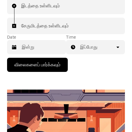
இடத்தை உள்ளிடவும்
சேருமிடத்தை உள்ளிடவும்
Date
Time
இப்போது
கீழ்நோக்கிய
விலைகளைப் பார்க்கவும்
அம்புக்குறியை
அழுத்தி
நாட்காட்டியைத்
தொடர்புகொள்ளவும்,
தேதியைத்
தேர்ந்தெடுக்கவும்.
நாட்காட்டியை
மூட
எஸ்கேப்
பொத்தான்
அழுத்தவும்.