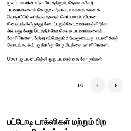
மூலம், நாளின் எந்த நேரத்திலும், தேவைக்கேற்ப
பய
பயணங்களைக் கோருவதற்காக, வாகனங்களைக்
அர
கொடியிடும் வர்த்தகத்தைச் செய்யலாம். விமான
Ub
நிலையத்திலிருந்து ஹோட்டலுக்கோ, உணவகத்திற்கோ
பக
அல்லது வேறு இடத்திற்கோ செல்ல பயணங்களைக்
அல
கோரிடுங்கள். தேர்வு எப்போதும் உங்களுடையது. பயணிக்கத்
இன
தொடங்க, ஆப்-ஐ திறந்து சேருமிடத்தை உள்ளிடுங்கள்.
Ub
Uber-ஐ பயன்படுத்தி ஒரு பயணத்தை கோருங்கள்
1/3
பட்டோடி டாக்ஸிகள் மற்றும் பிற