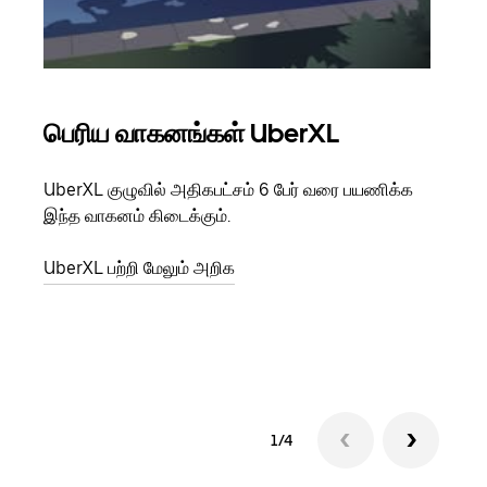
பெரிய வாகனங்கள் UberXL
கு
UberXL குழுவில் அதிகபட்சம் 6 பேர் வரை பயணிக்க
நீங்க
இந்த வாகனம் கிடைக்கும்.
உங்க
ஒவ்வ
UberXL பற்றி மேலும் அறிக
இறக்
குழு
1/4