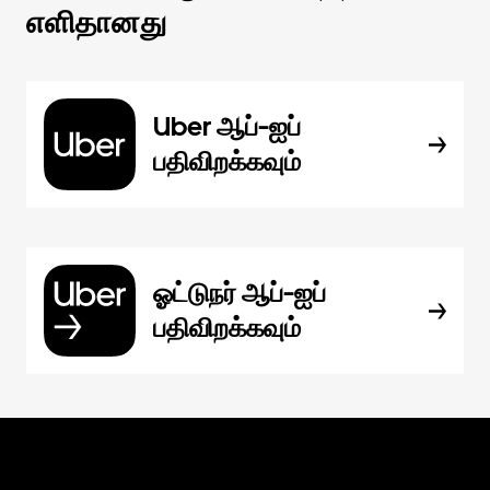
எளிதானது
Uber ஆப்-ஐப்
பதிவிறக்கவும்
ஓட்டுநர் ஆப்-ஐப்
பதிவிறக்கவும்