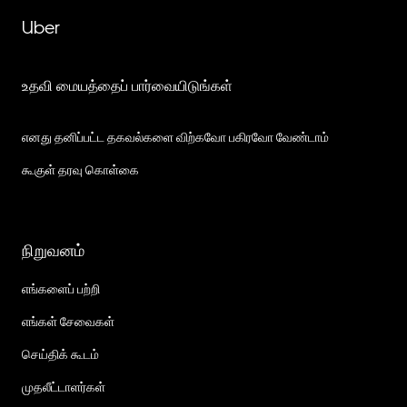
Uber
உதவி மையத்தைப் பார்வையிடுங்கள்
எனது தனிப்பட்ட தகவல்களை விற்கவோ பகிரவோ வேண்டாம்
கூகுள் தரவு கொள்கை
நிறுவனம்
எங்களைப் பற்றி
எங்கள் சேவைகள்
செய்திக் கூடம்
முதலீட்டாளர்கள்