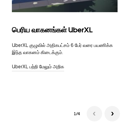
பெரிய வாகனங்கள் UberXL
கு
UberXL குழுவில் அதிகபட்சம் 6 பேர் வரை பயணிக்க
நீங்க
இந்த வாகனம் கிடைக்கும்.
உங்க
ஒவ்வ
UberXL பற்றி மேலும் அறிக
இறக்
குழு
1/4