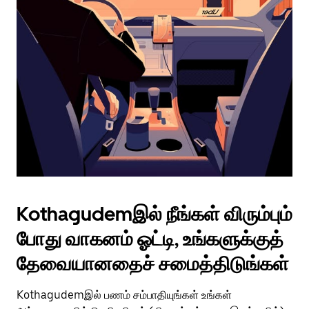
Kothagudemஇல் நீங்கள் விரும்பும்
போது வாகனம் ஓட்டி, உங்களுக்குத்
தேவையானதைச் சமைத்திடுங்கள்
Kothagudemஇல் பணம் சம்பாதியுங்கள் உங்கள்