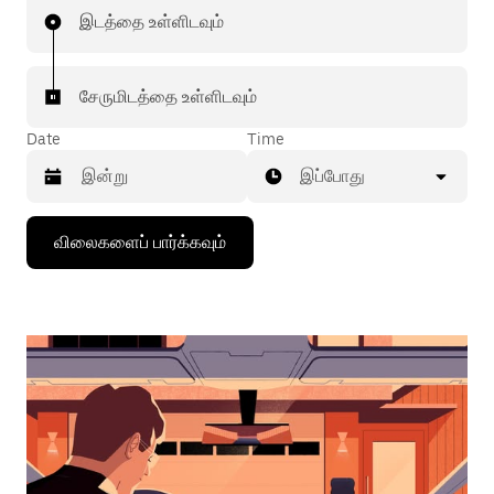
இடத்தை உள்ளிடவும்
சேருமிடத்தை உள்ளிடவும்
Date
Time
இப்போது
கீழ்நோக்கிய
விலைகளைப் பார்க்கவும்
அம்புக்குறியை
அழுத்தி
நாட்காட்டியைத்
தொடர்புகொள்ளவும்,
தேதியைத்
தேர்ந்தெடுக்கவும்.
நாட்காட்டியை
மூட
எஸ்கேப்
பொத்தான்
அழுத்தவும்.