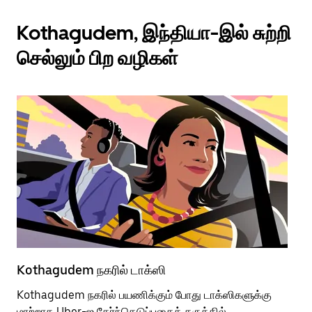
Kothagudem, இந்தியா-இல் சுற்றி
செல்லும் பிற வழிகள்
Kothagudem நகரில் டாக்ஸி
Ko
Kothagudem நகரில் பயணிக்கும் போது டாக்ஸிகளுக்கு
பொ
மாற்றாக Uber-ஐ தேர்ந்தெடுப்பதைக் கருத்தில்
வி