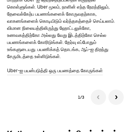
கொள்ளுங்கள். Uber மூலம், நாளின் எந்த நேரத்திலும்,
பய
தேவைக்கேற்ப பயணங்களைக் கோருவதற்காக,
அர
வாகனங்களைக் கொடியிடும் வர்த்தகத்தைச் செய்யலாம்.
Ub
விமான நிலையத்திலிருந்து ஹோட்டலுக்கோ,
பக
உணவகத்திற்கோ அல்லது வேறு இடத்திற்கோ செல்ல
அல
பயணங்களைக் கோரிடுங்கள். தேர்வு எப்போதும்
Ub
உங்களுடையது. பயணிக்கத் தொடங்க, ஆப்-ஐ திறந்து
ஐப
சேருமிடத்தை உள்ளிடுங்கள்.
Ub
Uber-ஐ பயன்படுத்தி ஒரு பயணத்தை கோருங்கள்
1/3