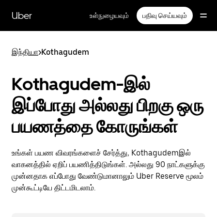
முதன்மைப்
பக்கத்திற்குச்
Uber
உள்நுழையவும்
பதிவு செய்யவும்
செல்லவும்
இந்தியா
>
Kothagudem
Kothagudem-இல்
இப்போது அல்லது பிறகு ஒரு
பயணத்தை கோருங்கள்
உங்கள் பயண விவரங்களைச் சேர்த்து, Kothagudemஇல்
வாகனத்தில் ஏறிப் பயணித்திடுங்கள். அல்லது 90 நாட்களுக்கு
முன்னதாக எப்போது வேண்டுமானாலும் Uber Reserve மூலம்
முன்கூட்டியே திட்டமிடலாம்.