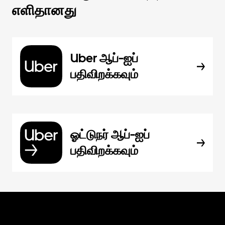
எளிதானது
Uber ஆப்-ஐப்
பதிவிறக்கவும்
ஓட்டுநர் ஆப்-ஐப்
பதிவிறக்கவும்