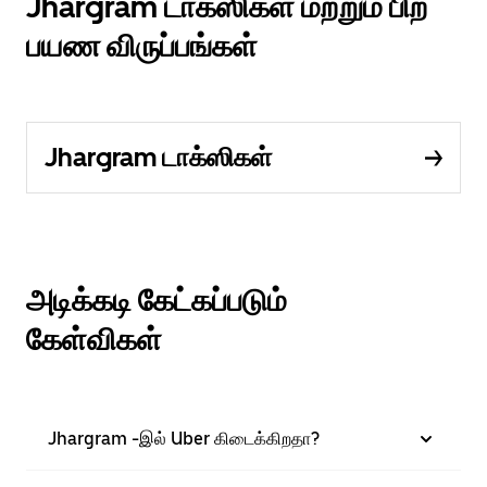
Jhargram டாக்ஸிகள் மற்றும் பிற
பயண விருப்பங்கள்
Jhargram டாக்ஸிகள்
அடிக்கடி கேட்கப்படும்
கேள்விகள்
Jhargram -இல் Uber கிடைக்கிறதா?