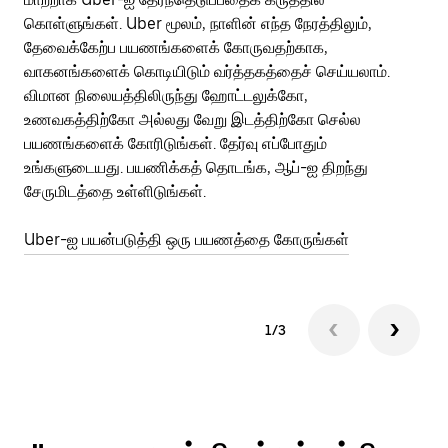
கொள்ளுங்கள். Uber மூலம், நாளின் எந்த நேரத்திலும்,
பய
தேவைக்கேற்ப பயணங்களைக் கோருவதற்காக,
அர
வாகனங்களைக் கொடியிடும் வர்த்தகத்தைச் செய்யலாம்.
Ub
விமான நிலையத்திலிருந்து ஹோட்டலுக்கோ,
பக
உணவகத்திற்கோ அல்லது வேறு இடத்திற்கோ செல்ல
அல
பயணங்களைக் கோரிடுங்கள். தேர்வு எப்போதும்
இன
உங்களுடையது. பயணிக்கத் தொடங்க, ஆப்-ஐ திறந்து
சேருமிடத்தை உள்ளிடுங்கள்.
Ub
Uber-ஐ பயன்படுத்தி ஒரு பயணத்தை கோருங்கள்
1/3