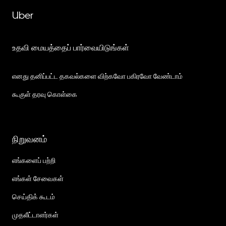
Uber
உதவி மையத்தைப் பார்வையிடுங்கள்
எனது தனிப்பட்ட தகவல்களை விற்கவோ பகிரவோ வேண்டாம்
கூகுள் தரவு கொள்கை
நிறுவனம்
எங்களைப் பற்றி
எங்கள் சேவைகள்
செய்திக் கூடம்
முதலீட்டாளர்கள்