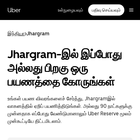
முதன்மைப்
பக்கத்திற்குச்
Uber
உள்நுழையவும்
பதிவு செய்யவும்
செல்லவும்
இந்தியா
>
Jhargram
Jhargram-இல் இப்போது
அல்லது பிறகு ஒரு
பயணத்தை கோருங்கள்
உங்கள் பயண விவரங்களைச் சேர்த்து, Jhargramஇல்
வாகனத்தில் ஏறிப் பயணித்திடுங்கள். அல்லது 90 நாட்களுக்கு
முன்னதாக எப்போது வேண்டுமானாலும் Uber Reserve மூலம்
முன்கூட்டியே திட்டமிடலாம்.