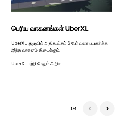
பெரிய வாகனங்கள் UberXL
கு
UberXL குழுவில் அதிகபட்சம் 6 பேர் வரை பயணிக்க
நீங்க
இந்த வாகனம் கிடைக்கும்.
உங்க
ஒவ்வ
UberXL பற்றி மேலும் அறிக
இறக்
குழு
1/4