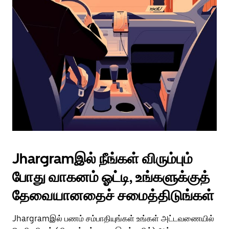
Jhargramஇல் நீங்கள் விரும்பும்
போது வாகனம் ஓட்டி, உங்களுக்குத்
தேவையானதைச் சமைத்திடுங்கள்
Jhargramஇல் பணம் சம்பாதியுங்கள் உங்கள் அட்டவணையில்