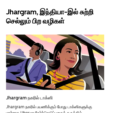
Jhargram, இந்தியா-இல் சுற்றி
செல்லும் பிற வழிகள்
Jhargram நகரில் டாக்ஸி
Jh
Jhargram நகரில் பயணிக்கும் போது டாக்ஸிகளுக்கு
பொ
மாற்றாக Uber-ஐ தேர்ந்தெடுப்பதைக் கருத்தில்
வி