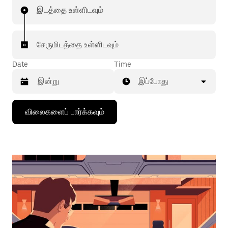
இடத்தை உள்ளிடவும்
சேருமிடத்தை உள்ளிடவும்
Date
Time
இப்போது
கீழ்நோக்கிய
விலைகளைப் பார்க்கவும்
அம்புக்குறியை
அழுத்தி
நாட்காட்டியைத்
தொடர்புகொள்ளவும்,
தேதியைத்
தேர்ந்தெடுக்கவும்.
நாட்காட்டியை
மூட
எஸ்கேப்
பொத்தான்
அழுத்தவும்.