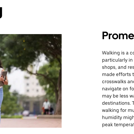
g
Prome
Walking is a c
particularly i
shops, and res
made efforts t
crosswalks and
navigate on f
may be less w
destinations. 
walking for m
humidity migh
peak temperat