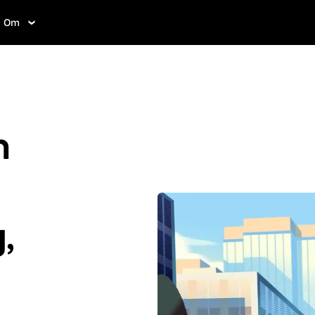
Om
n
,