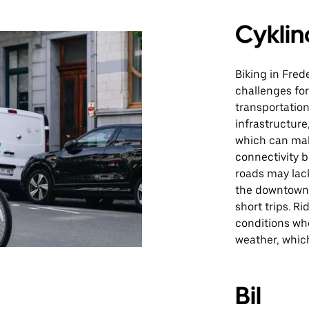
Cyklin
Biking in Fred
challenges for
transportation
infrastructure
which can mak
connectivity 
roads may lac
the downtown 
short trips. R
conditions whe
weather, whic
Bil