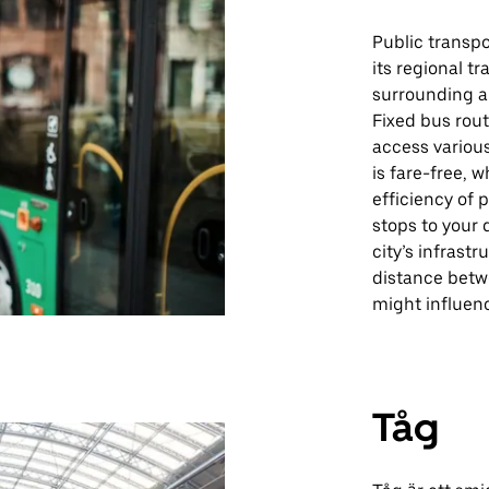
Public transpo
its regional t
surrounding ar
Fixed bus rout
access various
is fare-free, 
efficiency of 
stops to your 
city’s infrastr
distance betw
might influence
Tåg