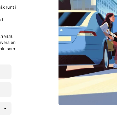
åk runt i
till
n vara
ervera en
unkt som