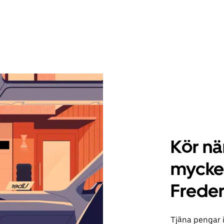
Kör när
mycke
Freder
Tjäna pengar 