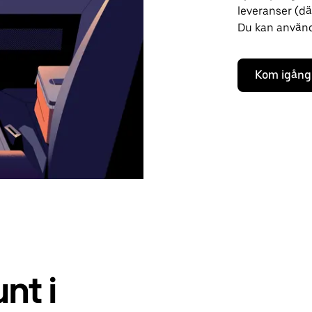
leveranser (där
Du kan använda
Kom igång
unt i