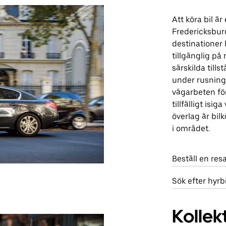
Att köra bil är
Fredericksburg
destinationer 
tillgänglig p
särskilda till
under rusning
vägarbeten fö
tillfälligt isi
överlag är bilk
i området.
Beställ en re
Sök efter hyrb
Kollekt