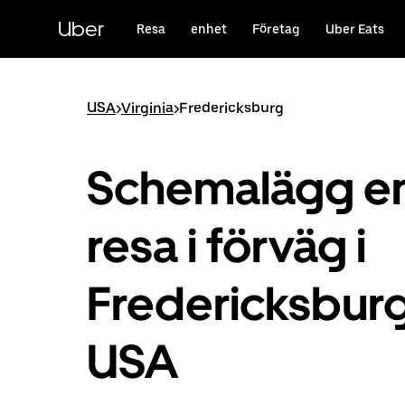
Hoppa
till
Uber
Resa
enhet
Företag
Uber Eats
huvudinnehållet
USA
>
Virginia
>
Fredericksburg
Schemalägg e
resa i förväg i
Fredericksburg
USA