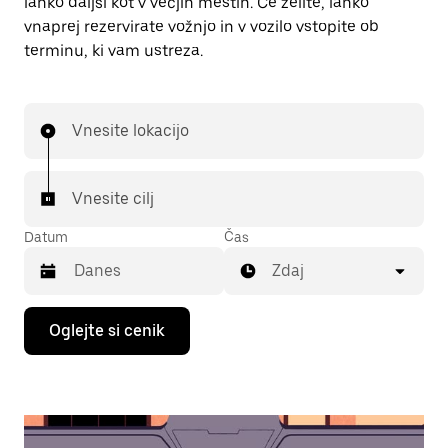
lahko daljši kot v večjih mestih. Če želite, lahko
vnaprej rezervirate vožnjo in v vozilo vstopite ob
terminu, ki vam ustreza.
Vnesite lokacijo
Vnesite cilj
Datum
Čas
Zdaj
Press
Oglejte si cenik
the
down
arrow
key
to
interact
with