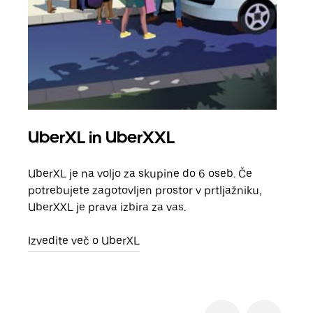
UberXL in UberXXL
Sku
UberXL je na voljo za skupine do 6 oseb. Če
Ko p
potrebujete zagotovljen prostor v prtljažniku,
vožn
UberXXL je prava izbira za vas.
prev
Izvedite več o UberXL
Izve