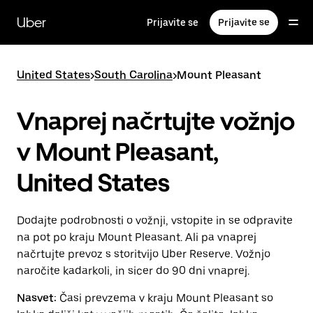
Skip
to
Uber
Prijavite se
Prijavite se
main
content
United States
>
South Carolina
>
Mount Pleasant
Vnaprej načrtujte vožnjo
v Mount Pleasant,
United States
Dodajte podrobnosti o vožnji, vstopite in se odpravite
na pot po kraju Mount Pleasant. Ali pa vnaprej
načrtujte prevoz s storitvijo Uber Reserve. Vožnjo
naročite kadarkoli, in sicer do 90 dni vnaprej.
Nasvet:
Časi prevzema v kraju Mount Pleasant so