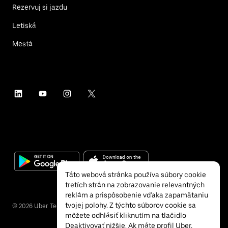
Rezervuj si jazdu
Letiská
Mestá
Táto webová stránka používa súbory cookie
tretích strán na zobrazovanie relevantných
reklám a prispôsobenie vďaka zapamätaniu
tvojej polohy. Z týchto súborov cookie sa
©
2026
Uber Technologies Inc.
môžete odhlásiť kliknutím na tlačidlo
Deaktivovať nižšie. Ak máte profil Uber,