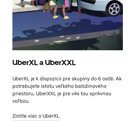
UberXL a UberXXL
Sku
UberXL je k dispozícii pre skupiny do 6 osôb. Ak
Keď 
potrebujete istotu veľkého batožinového
skup
priestoru, UberXXL je pre vás tou správnou
mies
voľbou.
Zist
Zistite viac o UberXL