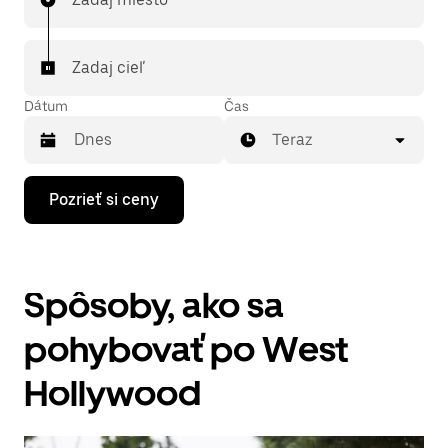
Zadaj cieľ
Dátum
Čas
Teraz
Stlačením
Pozrieť si ceny
šípky
nadol
prechádzaj
kalendárom
a
Spôsoby, ako sa
vyber
dátum.
Kalendár
pohybovať po West
zatvoríš
stlačením
Hollywood
klávesu
Esc.