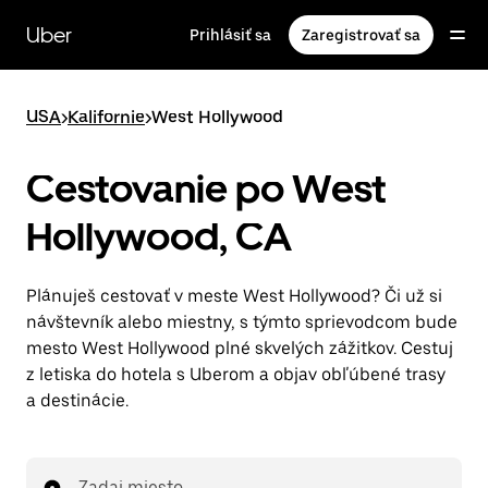
Preskočiť
na
Uber
Prihlásiť sa
Zaregistrovať sa
hlavný
obsah
USA
>
Kalifornie
>
West Hollywood
Cestovanie po West
Hollywood, CA
Plánuješ cestovať v meste West Hollywood? Či už si
návštevník alebo miestny, s týmto sprievodcom bude
mesto West Hollywood plné skvelých zážitkov. Cestuj
z letiska do hotela s Uberom a objav obľúbené trasy
a destinácie.
Zadaj miesto