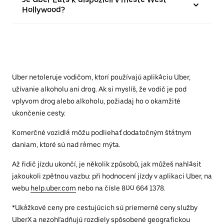
Hollywood?
Uber netoleruje vodičom, ktorí používajú aplikáciu Uber,
užívanie alkoholu ani drog. Ak si myslíš, že vodič je pod
vplyvom drog alebo alkoholu, požiadaj ho o okamžité
ukončenie cesty.
Komerčné vozidlá môžu podliehať dodatočným štátnym
daniam, ktoré sú nad rámec mýta.
Až řidič jízdu ukončí, je několik způsobů, jak můžeš nahlásit
jakoukoli zpětnou vazbu: při hodnocení jízdy v aplikaci Uber, na
webu
help.uber.com
nebo na čísle 800 664 1378.
*Ukážkové ceny pre cestujúcich sú priemerné ceny služby
UberX a nezohľadňujú rozdiely spôsobené geografickou