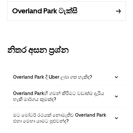
Overland Park ටැක්සි
නිතර අසන ප්‍රශ්න
Overland Park දී Uber ලබා ගත හැකිද?
Overland Parkහි ගමන් කිරීමට වඩාත්ම දැරිය
හැකි මාර්ගය කුමක්ද?
මට මෝටර් රථයක් නොමැතිව Overland Park
එහා මෙහා යාමට පුළුවන්ද?