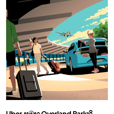
Uber සමඟ Overland Parkහි