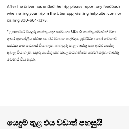
After the driver has ended the trip, please report any feedback
when rating your trip in the Uber app, visiting
help.uber.com
, or
calling 800-664-1378.
*උදාහරණ රියදුරු ගාස්තු යනු සාමාන්‍ය UberX ගාස්තු පමණක් වන
අතර භූගෝලීය ස්ථානය, රථ වාහන තදබදය, ප්‍රවර්ධන හෝ වෙනත්
සාධක මත වෙනස් විය හැක. තහවුරු කළ ගාස්තු සහ අවම ගාස්තු
අදාළ විය හැක. සැබෑ ගාස්තු සහ කාලසටහන්ගත ගමන් සඳහා ගාස්තු
වෙනස් විය හැක.
යෙදුම් තුළ එය වඩාත් පහසුයි