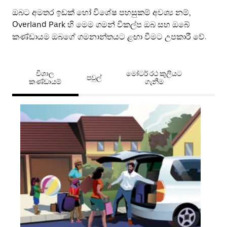
ඔබට අමතර ඉඩක් හෝ විශේෂ පහසුකම් අවශ්‍ය නම්,
Overland Park හි මෙම ගමන් විකල්ප ඔබ සහ ඔබේ
කණ්ඩායම ඔබගේ ගමනාන්තයට ළඟා වීමට උපකාරී වේ.
විශාල
මෝටර් රථ කුලියට
පවුල්
කණ්ඩායම්
ගැනීම