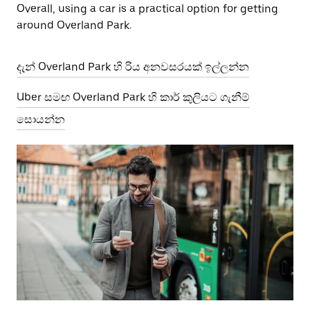
Overall, using a car is a practical option for getting
around Overland Park.
දැන් Overland Park හි රිය අනවසරයක් ඉල්ලන්න
Uber සමඟ Overland Park හි කාර් කුලියට ගැනීම්
සොයන්න