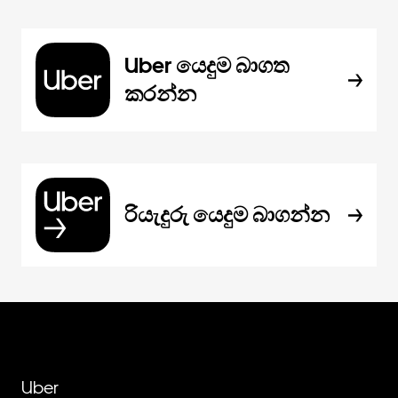
Uber යෙදුම බාගත
කරන්න
රියැදුරු යෙදුම බාගන්න
Uber