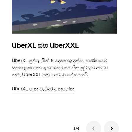
UberXL සහ UberXXL
සම
UberXL පුද්ගලයින් 6 දෙනෙකු දක්වා කණ්ඩායම්
ඔබේ 
සඳහා ලබා ගත හැක. ඔබට සහතික බූට් ඉඩ අවශ්‍ය
ආරාධ
නම්, UberXXL ඔබට අවශ්‍ය දේ සපයයි.
රැගෙ
එකතු
UberXL ගැන වැඩිදුර දැනගන්න
කණ්ඩ
1/4