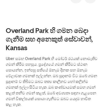
Overland Park හි ගමන බෙදා
ගැනීම සහ අනෙකුත් සේවාවන්,
Kansas
Uber සමඟ Overland Park හි මෝටර් රථයක් නොමැතිව
ගමන් කිරීම පහසුය. ප්‍රදේශයේ ගමන් කිරීමට ස්ථාන
සොයන්න, ඉන්පසු සතියේ ඕනෑම දිනක සහ ඕනෑම
වේලාවක ගමනක් ඉල්ලන්න. ඔබ සූදානම් විට ඔබේ ගමන
සූදානම් ව තිබීමට ඔබට තත්‍ය කාලීනව හෝ කලින්ම
ගමනක් ඉල්ලා සිටිය හැක. ඔබ කණ්ඩායමක් සමඟ ගමන්
කළත් තනිව ගමන් කළත්, ඔබේ අවශ්‍යතා සඳහා ගැළපෙන
ගමන් විකල්පයක් සොයා ගැනීමට ඔබට යෙදුම භාවිත
කළ හැක.