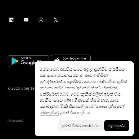
මෙම වෙබ් අඩවිය ඔබට අදාළ දැන්වීම් සැපයීමට
සහ ඔබේ ස්ථානය මතක තබා ගනිමින්
පුද්ගලීකරණය සැපයීමට තෙවන පාර්ශවීය කුකීස්
භාවිතා කරයි. පහත "ඉවත් වන්න" බොත්තම
©
2026
Uber Technologies Inc.
තේරීමෙන් ඔබට මෙම කුකීස් වලින් ඉවත් විය
හැකිය. ඔබට Uber ගිණුමක් තිබේ නම්, ඔබට
ඔබේ දත්ත "විකිණීමෙන්" හෝ "බෙදාගැනීමෙන්"
මෙතැනින්
ඉවත් විය හැකි ය.
රහස්‍යතාව
ප්‍රවේශ්‍යතාව
නියම
ඉවත් වීමට තෝරන්න
වැටහුණා