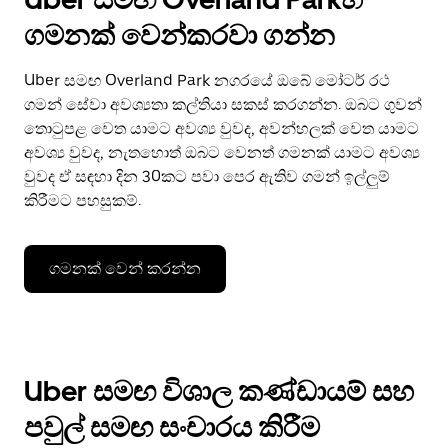
ගමනක් වෙන්කරවා ගන්න
Uber සමඟ Overland Park නගරයේ ඔබේ මෝටර් රථ
ගමන් සේවා අවශ්‍යතා කල්තියා සකස් කරගන්න. ඔබට ගුවන්
තොටුපළ වෙත යාමට අවශ්‍ය වුවද, අවන්හලක් වෙත යාමට
අවශ්‍ය වුවද, නැතහොත් ඔබට වෙනත් ගමනක් යාමට අවශ්‍ය
වුවද ඒ සඳහා දින 30කට පවා පෙර ඇතිව ගමන් ඉල්ලුම්
කිරීමට පහසුකම්.
ගමනක් වෙන් කරන්න
Uber සමඟ විශාල කණ්ඩායම් සහ
පවුල් සමඟ සංචාරය කිරීම