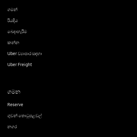
ගමන්
රියදිය
බෙදාහැරීම
කන්න
Uber ව්‍යාපාර සඳහා
Uber Freight
ගමන
Reserve
ගුවන් තොටුපළවල්
නගර