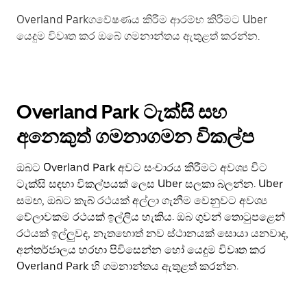
Overland Parkගවේෂණය කිරීම ආරම්භ කිරීමට Uber
යෙදුම විවෘත කර ඔබේ ගමනාන්තය ඇතුළත් කරන්න.
Overland Park ටැක්සි සහ
අනෙකුත් ගමනාගමන විකල්ප
ඔබට Overland Park අවට සංචාරය කිරීමට අවශ්‍ය විට
ටැක්සි සඳහා විකල්පයක් ලෙස Uber සලකා බලන්න. Uber
සමඟ, ඔබට කැබ් රථයක් අල්ලා ගැනීම වෙනුවට අවශ්‍ය
වේලාවකම රථයක් ඉල්ලිය හැකිය. ඔබ ගුවන් තොටුපළෙන්
රථයක් ඉල්ලුවද, නැතහොත් නව ස්ථානයක් සොයා යනවාද,
අන්තර්ජාලය හරහා පිවිසෙන්න හෝ යෙදුම විවෘත කර
Overland Park හි ගමනාන්තය ඇතුළත් කරන්න.