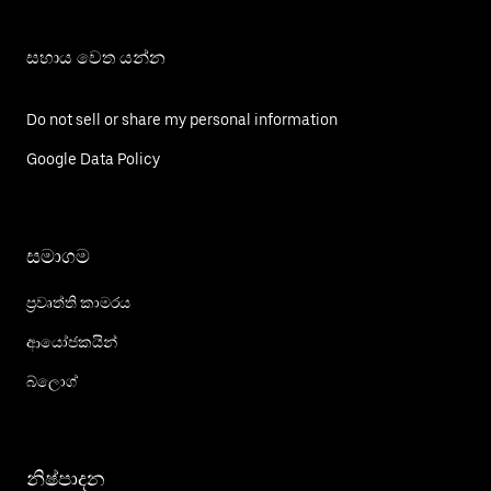
සහාය වෙත යන්න
Do not sell or share my personal information
Google Data Policy
සමාගම
ප්‍රවෘත්ති කාමරය
ආයෝජකයින්
බ්ලොග්
නිෂ්පාදන