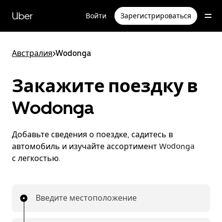
Пропустить
и
Uber
Войти
Зарегистрироваться
перейти
к
основному
содержимому
Австралия
>
Wodonga
Закажите поездку в
Wodonga
Добавьте сведения о поездке, садитесь в
автомобиль и изучайте ассортимент Wodonga
с легкостью.
Введите местоположение