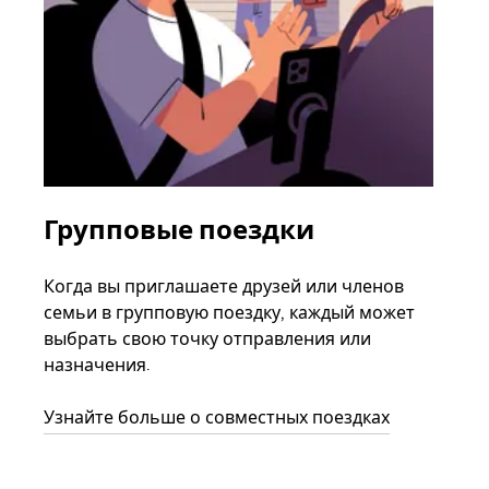
Групповые поездки
За
ав
Когда вы приглашаете друзей или членов
семьи в групповую поездку, каждый может
Если
выбрать свою точку отправления или
акка
назначения.
тре
нача
Узнайте больше о совместных поездках
сле