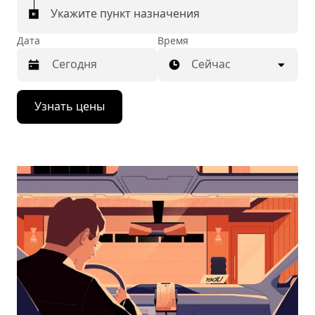
Укажите пункт назначения
Дата
Время
Сейчас
Нажмите
Узнать цены
стрелку
вниз,
чтобы
перейти
к
календарю
и
выбрать
дату.
Чтобы
закрыть
календарь,
нажмите
Esc.