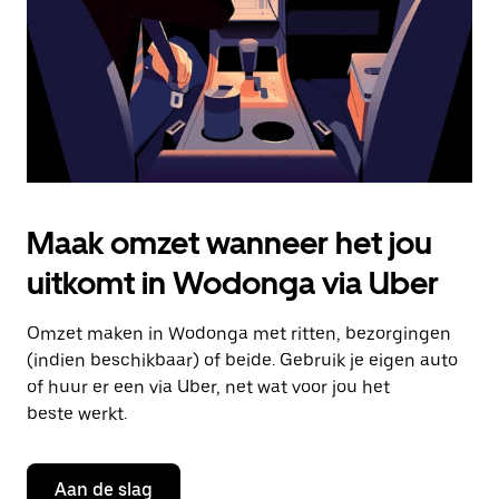
de
agenda
te
sluiten.
Maak omzet wanneer het jou
uitkomt in Wodonga via Uber
Omzet maken in Wodonga met ritten, bezorgingen
(indien beschikbaar) of beide. Gebruik je eigen auto
of huur er een via Uber, net wat voor jou het
beste werkt.
Aan de slag