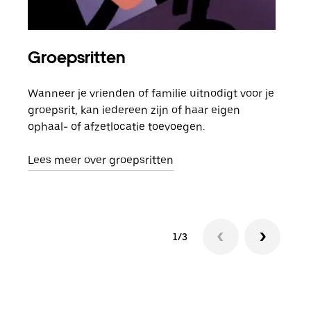
Groepsritten
Me
Wanneer je vrienden of familie uitnodigt voor je
Als 
groepsrit, kan iedereen zijn of haar eigen
kan 
ophaal- of afzetlocatie toevoegen.
rit 
aang
Lees meer over groepsritten
1/3